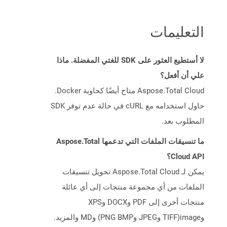
التعليمات
لا أستطيع العثور على SDK للغتي المفضلة. ماذا
علي أن أفعل؟
Aspose.Total Cloud متاح أيضًا كحاوية Docker.
حاول استخدامه مع cURL في حالة عدم توفر SDK
المطلوب بعد.
ما تنسيقات الملفات التي تدعمها Aspose.Total
Cloud API؟
يمكن لـ Aspose.Total Cloud تحويل تنسيقات
الملفات من أي مجموعة منتجات إلى أي عائلة
منتجات أخرى إلى PDF وDOCX وXPS
وimage(TIFF وJPEG وPNG BMP) وMD والمزيد.