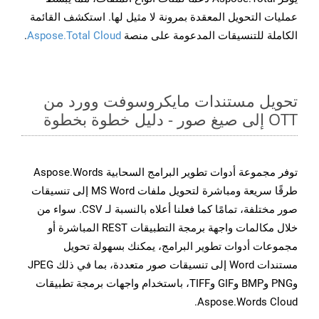
عمليات التحويل المعقدة بمرونة لا مثيل لها. استكشف القائمة
الكاملة للتنسيقات المدعومة على منصة
Aspose.Total Cloud
.
تحويل مستندات مايكروسوفت وورد من
OTT إلى صيغ صور - دليل خطوة بخطوة
توفر مجموعة أدوات تطوير البرامج السحابية Aspose.Words
طرقًا سريعة ومباشرة لتحويل ملفات MS Word إلى تنسيقات
صور مختلفة، تمامًا كما فعلنا أعلاه بالنسبة لـ CSV. سواء من
خلال مكالمات واجهة برمجة التطبيقات REST المباشرة أو
مجموعات أدوات تطوير البرامج، يمكنك بسهولة تحويل
مستندات Word إلى تنسيقات صور متعددة، بما في ذلك JPEG
وPNG وBMP وGIF وTIFF، باستخدام واجهات برمجة تطبيقات
Aspose.Words Cloud.