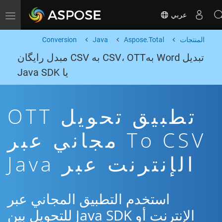
عربي
Toggle navigation
المنتجات
Aspose.Total
Java
Conversion
تبدیل Word بهCSV، OTT به CSV مبدل رایگان
یا Java SDK
تطبيق تحويل OTT
To CSV مجاني عبر
الإنترنت عبر Java
استخدم التطبيق المجاني عبر
الإنترنت أو Java SDK للتحويل بين