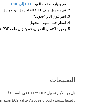
قم بزيارة صفحة الويب
OTT إلى PDF
.
قم بتحميل ملف OTT الخاص بك من جهازك.
انقر فوق الزر
“تحويل”
.
انتظر حتى ينتهي التحويل.
بمجرد اكتمال التحويل، قم بتنزيل ملف PDF على جهازك.
التعليمات
هل من الآمن تحويل OTT to OTP في السحابة؟
بالطبع! يستخدم Aspose Cloud خوادم Amazon EC2 السحابية التي تضمن أمان الخدمة ومرونتها. يرجى قراءة المزيد عن الممارسات الأمنية في Aspose.