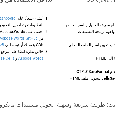
أنشئ حسابًا على
ashboard
م معرف العميل والسر الخاص
التطبيقات وتفاصيل التفويض
من
Aspose.Words GitHub
مع تعيين اسم الملف المحلي
SDK بنفسك أو توجه إلى
الإ
Aألق نظرة أيضًا على مرجع واجهة برمجة التطبيقات المستند إلى Swagger لـ
Aspose.Words
و
se.Cells
cellsS
لتحويل ملف HTML
تحويل مستندات مايكروسوفت وورد من OTT إ