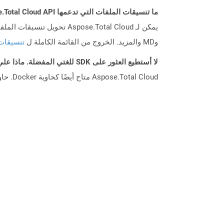
ما تنسيقات الملفات التي تدعمها Aspose.Total Cloud API؟
وMD والمزيد. الخروج من القائمة الكاملة ل
تنسيقات
لا أستطيع العثور على SDK للغتي المفضلة. ماذا علي أن أفعل؟
Aspose.Total Cloud متاح أيضًا كحاوية Docker. حاول استخدامه مع cURL في حالة عدم توفر SDK المطلوب بعد.