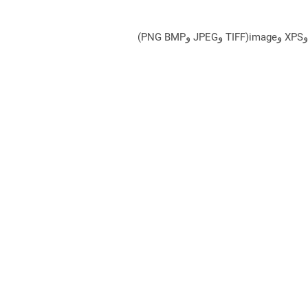
يمكن لـ Aspose.Total Cloud تحويل تنسيقات الملفات من أي مجموعة منتجات إلى أي عائلة منتجات أخرى إلى PDF وDOCX وXPS وimage(TIFF وJPEG وPNG BMP)