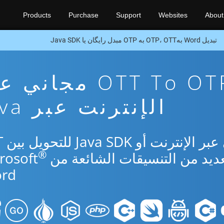
Products
Purchase
Support
Websites
About
تبدیل Word بهOTP، OTT به OTP مبدل رایگان یا Java SDK
تطبيق تحويل OTT To OTP مجا
الإنترنت عبر Java
استخدم ا
®
rd.