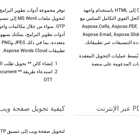
حسّن سير عمل تحويل مستنداتك بتحويل ملفات OTT إلى HTML باستخدام واجهة
A القوية. يدعم هذا الحل القوي التكامل السلس مع
لتحويل ملفات 
واجهات برمجة تطبيقات Aspose.Total الأخرى، مثل Aspose.Cells, Aspose.PDF,
Aspose.Email, Aspose.Slid
تطبيقات Aspose.Words Cloud.
لفات، مما يُبسط عمليات التحويل المعقدة
إنشاء كائن ** تحويل طلب المستند 
يقات المدعومة على منصة
OTT
كيفية تحويل صفحة ويب إل
لتحويل صفحة ويب إلى تنسيق OTP، اتبع الخطوات التالية: