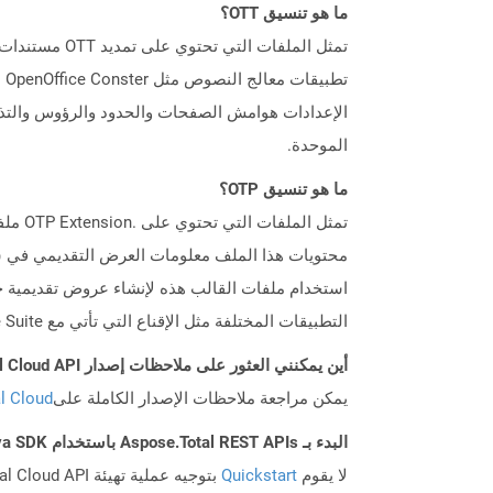
ما هو تنسيق OTT؟
تط
الإعدادات هوامش الصفحات والحدود والرؤوس والتذي
الموحدة.
ما هو تنسيق OTP؟
محتويات هذا الملف معلومات العرض التقديمي في شك
التطبيقات المختلفة مثل الإقناع التي تأتي مع OpenOffice Suite و Microsoft PowerPoint. يشبه تنسيق ملف OTP ملفات قالب Microsoft PowerPoint .pot و .potx.
أين يمكنني العثور على ملاحظات إصدار Aspose.Total Cloud API لـ Java؟
يمكن مراجعة ملاحظات الإصدار الكاملة على
tal Cloud
البدء بـ Aspose.Total REST APIs باستخدام Java SDK: دليل المبتدئين
لا يقوم
Quickstart
بتوجيه عملية تهيئة Aspose.Total Cloud API فحسب، بل يساعد أيضًا في تثبيت المكتبات المطلوبة.