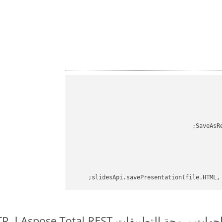
SaveAsR
slidesApi.savePresentation(file.HTML,
طبيقات Aspose.Total REST لـ OTT to OTP