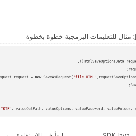
HtmlSaveOptionsData requ
req
equest request = 
new
 SaveAsRequest(
"file.HTML"
,requestSaveOption
 
"OTP"
, valueOutPath, valueOptions, valuePassword, valueFolder, v
ابدأ في الاستفادة من واجهات برمجة الت