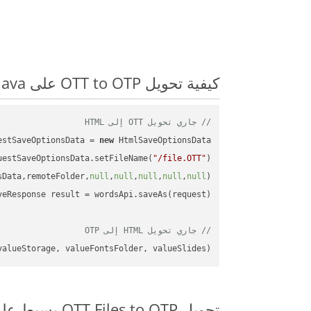
كيفية تحويل OTT to OTP على Java: مثال للتعليمات البرمجية خطوة بخطوة
// جاري تحويل OTT إلى HTML
estSaveOptionsData = 
new
uestSaveOptionsData.setFileName(
"/file.OTT"
sData,remoteFolder,
null
,
null
,
null
,
null
,
null
// جاري تحويل HTML إلى OTP
alueStorage, valueFontsFolder, valueSlides);

تحويل OTT Files to OTP بسيط على SDK Java