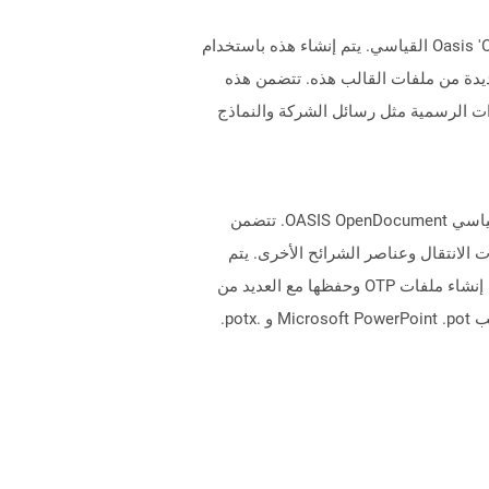
تمثل الملفات التي تحتوي على تمديد OTT مستندات القالب التي تم إنشاؤها بواسطة التطبيقات وفقًا لتنسيق Oasis 'OpenDocument القياسي. يتم إنشاء هذه باستخدام
نشاء مستندات جديدة من ملفات القالب هذه. تتضمن هذه
ت الرسمية مثل رسائل الشركة والنماذج
تمثل الملفات التي تحتوي على .OTP Extension ملفات عرض العرض التقديمي التي تم إنشاؤها بواسطة التطبيقات بتنسيق قياسي OASIS OpenDocument. تتضمن
لانتقال وعناصر الشرائح الأخرى. يتم
استخدام ملفات القالب هذه لإنشاء عروض تقديمية جديدة بسرعة بناءً على معلومات التصميم المخزنة في القالب نفسه. يمكن إنشاء ملفات OTP وحفظها مع العديد من