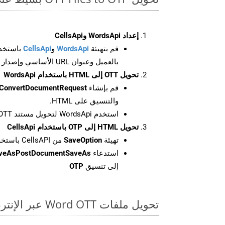
إعداد WordsApi وCellsApi
قم بتهيئة
WordsApi
و
CellsApi
باستخدا
بالعميل وعنوان URL الأساسي وإصدار واجهة برمجة التطبيقات
تحويل OTT إلى HTML باستخدام WordsApi
قم بإنشاء
ConvertDocumentRequest
والتنسيق على HTML.
استخدم WordsApi لتحويل مستند OTT إلى HTML.
تحويل HTML إلى OTP باستخدام CellsApi
تهيئة
SaveOption
من CellsAPI باستخدام SaveFormat كـ OTP
استدعاء
aveAsPostDocumentSaveAs
إلى تنسيق
OTP
تحويل ملفات Word OTT عبر الإنترنت: طريقة سريعة وسهلة