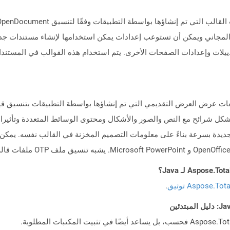
بيقات معالج النصوص مثل OpenOffice Conster المجاني ويمكن أن تستوعب إعدادات يمكن استخدامها لإ
يلات وإعدادات الصفحات الأخرى. يتم استخدام هذه القوالب في المستندا
ل شرائح مع النص والصور والأشكال ومحتوى الوسائط المتعددة وتأثيرات ا
Aspose.To توثيق
.