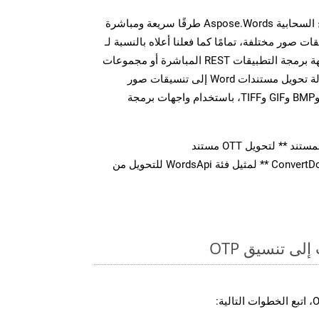
توفر مجموعة أدوات تطوير البرامج السحابية Aspose.Words طرقًا سريعة ومباشرة
MS Word إلى تنسيقات صور مختلفة، تمامًا كما فعلنا أعلاه بالنسبة لـ
OTP. سواء من خلال مكالمات واجهة برمجة التطبيقات REST المباشرة أو مجموعات
أدوات تطوير البرامج، يمكنك بسهولة تحويل مستندات Word إلى تنسيقات صور
متعددة، بما في ذلك JPEG وPNG وBMP وGIF وTIFF، باستخدام واجهات برمجة
** لتحويل OTT مستند
استدعاء طريقة ** ConvertDocument ** لمثيل فئة WordsApi للتحويل من
ى تنسيق OTP