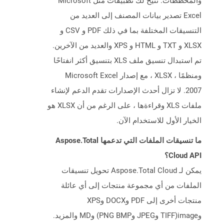
والمخططات. تتيح لك تطبيقات مثل Microsoft
Excel تصدير بيانات المصنف إلى العديد من
التنسيقات المختلفة بما في ذلك PDF و CSV و
XLSX و TXT و HTML و XPS والعديد من الآخرين.
تم استبدال تنسيق ملف XLS بتنسيق أكثر انفتاحًا
ومنظمًا ، XLSX ، مع إصدار Microsoft Excel
2007. لا تزال أحدث الإصدارات تقدم الدعم لإنشاء
ملفات XLS وقراءةها ، على الرغم من أن XLSX هو
الخيار الأول للاستخدام الآن.
ما تنسيقات الملفات التي تدعمها Aspose.Total
Cloud API؟
يمكن لـ Aspose.Total Cloud تحويل تنسيقات
الملفات من أي مجموعة منتجات إلى أي عائلة
منتجات أخرى إلى PDF وDOCX وXPS
وimage(TIFF وJPEG وPNG BMP) وMD والمزيد.