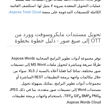
عمليات التحويل المعقدة بمرونة لا مثيل لها. استكشف القائمة
الكاملة للتنسيقات المدعومة على منصة
Aspose.Total Cloud
.
تحويل مستندات مايكروسوفت وورد من
OTT إلى صيغ صور - دليل خطوة بخطوة
توفر مجموعة أدوات تطوير البرامج السحابية Aspose.Words
طرقًا سريعة ومباشرة لتحويل ملفات MS Word إلى تنسيقات
صور مختلفة، تمامًا كما فعلنا أعلاه بالنسبة لـ XLS. سواء من
خلال مكالمات واجهة برمجة التطبيقات REST المباشرة أو
مجموعات أدوات تطوير البرامج، يمكنك بسهولة تحويل
مستندات Word إلى تنسيقات صور متعددة، بما في ذلك JPEG
وPNG وBMP وGIF وTIFF، باستخدام واجهات برمجة تطبيقات
Aspose.Words Cloud.