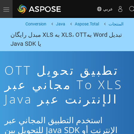
عربي
Toggle navigation
المنتجات
Aspose.Total
Java
Conversion
تبدیل Word بهXLS، OTT به XLS مبدل رایگان
یا Java SDK
تطبيق تحويل OTT
To XLS مجاني عبر
الإنترنت عبر Java
استخدم التطبيق المجاني عبر
الإنترنت أو Java SDK للتحويل بين