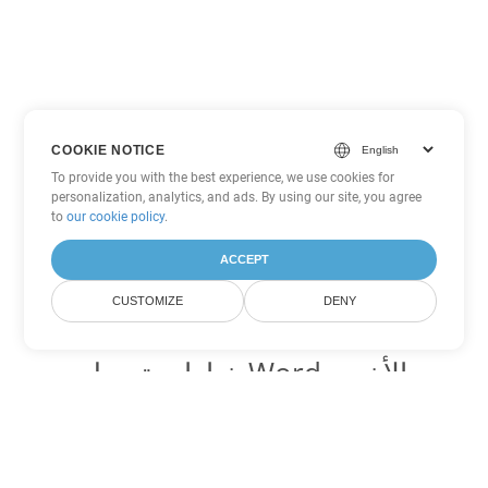
COOKIE NOTICE
To provide you with the best experience, we use cookies for
personalization, analytics, and ads. By using our site, you agree
to
our cookie policy
.
ACCEPT
CUSTOMIZE
DENY
خيارات تحويل Word الأخرى
تحويل OTT إلى DOC
DOC:
Microsoft Word Binary Format