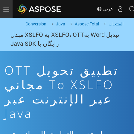
عربي
Toggle navigation
المنتجات
Aspose.Total
Java
Conversion
تبدیل Word بهXSLFO، OTT به XSLFO مبدل
رایگان یا Java SDK
تطبيق تحويل OTT
To XSLFO مجاني
عبر الإنترنت عبر
Java