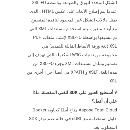
الشكل المحدد للورق والطباعة بواسطة XSL-FO
عندما يتم إصلاح الأبعاد. على عكس HTML ، الذي
يمثل دلالات الشكل غير المحدود لنافذة المتصفح
مع أبعاد متغيرة. يتم استخدام مستندات XML التي
تم تنسيقها بواسطة XSL-FO لإنشاء ملفات PDF.
XSL (لغة ورقة الأنماط القابلة للتمديد) هي
مجموعة من تقنيات W3C المكتملة التي تهدف إلى
تصميم وتبادل مستندات XML وجزء XSL-FO من
هذه اللغة. XSLT و XPATH هي أيضا أجزاء أخرى من
XSL.
لا أستطيع العثور على SDK للغتي المفضلة. ماذا
علي أن أفعل؟
Aspose.Total Cloud متاح أيضًا كحاوية Docker.
حاول استخدامه مع cURL في حالة عدم توفر SDK
المطلوب بعد.