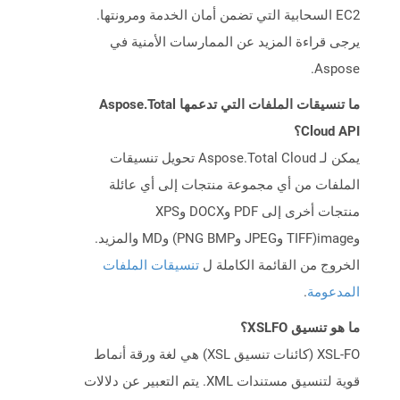
EC2 السحابية التي تضمن أمان الخدمة ومرونتها.
يرجى قراءة المزيد عن الممارسات الأمنية في
Aspose.
ما تنسيقات الملفات التي تدعمها Aspose.Total
Cloud API؟
يمكن لـ Aspose.Total Cloud تحويل تنسيقات
الملفات من أي مجموعة منتجات إلى أي عائلة
منتجات أخرى إلى PDF وDOCX وXPS
وimage(TIFF وJPEG وPNG BMP) وMD والمزيد.
الخروج من القائمة الكاملة ل
تنسيقات الملفات
المدعومة
.
ما هو تنسيق XSLFO؟
XSL-FO (كائنات تنسيق XSL) هي لغة ورقة أنماط
قوية لتنسيق مستندات XML. يتم التعبير عن دلالات