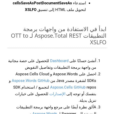
استدعاء
cellsSaveAsPostDocumentSaveAs
لتحويل ملف HTML إلى تنسيق
XSLFO
ابدأ في الاستفادة من واجهات برمجة
التطبيقات Aspose.Total REST لـ OTT to
XSLFO
أنشئ حسابًا على
Dashboard
للحصول على حصة مجانية
من واجهة برمجة التطبيقات وتفاصيل التفويض
احصل على Aspose.Words و Aspose.Cells Cloud
SDKs لشفرة مصدر Java من
Aspose.Words GitHub
و
Aspose.Cells GitHub
repos لتجميع / استخدام SDK
بنفسك أو توجه إلى
الإصدارات
للحصول على خيارات
تنزيل بديلة.
Aألق نظرة أيضًا على مرجع واجهة برمجة التطبيقات
المستند إلى Swagger لـ
Aspose.Words
و