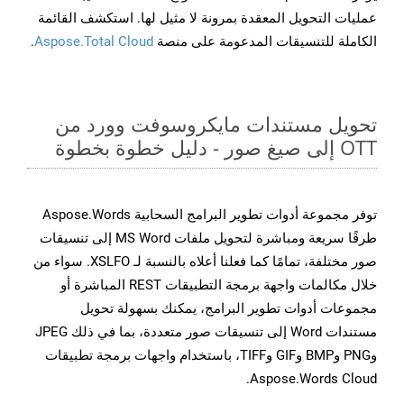
عمليات التحويل المعقدة بمرونة لا مثيل لها. استكشف القائمة
الكاملة للتنسيقات المدعومة على منصة
Aspose.Total Cloud
.
تحويل مستندات مايكروسوفت وورد من
OTT إلى صيغ صور - دليل خطوة بخطوة
توفر مجموعة أدوات تطوير البرامج السحابية Aspose.Words
طرقًا سريعة ومباشرة لتحويل ملفات MS Word إلى تنسيقات
صور مختلفة، تمامًا كما فعلنا أعلاه بالنسبة لـ XSLFO. سواء من
خلال مكالمات واجهة برمجة التطبيقات REST المباشرة أو
مجموعات أدوات تطوير البرامج، يمكنك بسهولة تحويل
مستندات Word إلى تنسيقات صور متعددة، بما في ذلك JPEG
وPNG وBMP وGIF وTIFF، باستخدام واجهات برمجة تطبيقات
Aspose.Words Cloud.