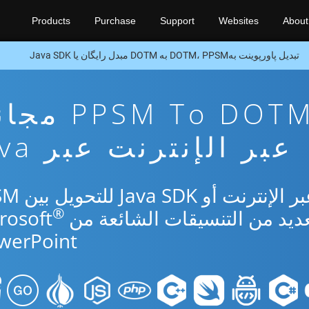
Products
Purchase
Support
Websites
About
تبدیل پاورپوینت بهDOTM، PPSM به DOTM مبدل رایگان یا Java SDK
تطبيق تحويل M To DOTM
عبر الإنترنت عبر Java
استخدم التطبيق المجاني عب
®
werPoint.