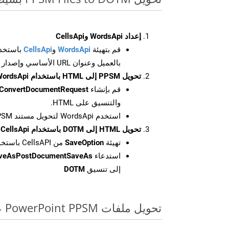
إعداد WordsApi وCellsApi
قم بتهيئة
WordsApi
و
CellsApi
باستخدا
بالعميل وعنوان URL الأساسي وإصدار واجهة برمجة التطبيقات
تحويل PPSM إلى HTML باستخدام WordsApi
قم بإنشاء
ConvertDocumentRequest
والتنسيق على HTML.
استخدم WordsApi لتحويل مستند PPSM إلى HTML.
تحويل HTML إلى DOTM باستخدام CellsApi
تهيئة
SaveOption
من CellsAPI باستخدام SaveFormat كـ DOTM
استدعاء
aveAsPostDocumentSaveAs
إلى تنسيق
DOTM
تحويل ملفات PowerPoint PPSM عبر الإنترنت: طريقة سريعة وسهلة