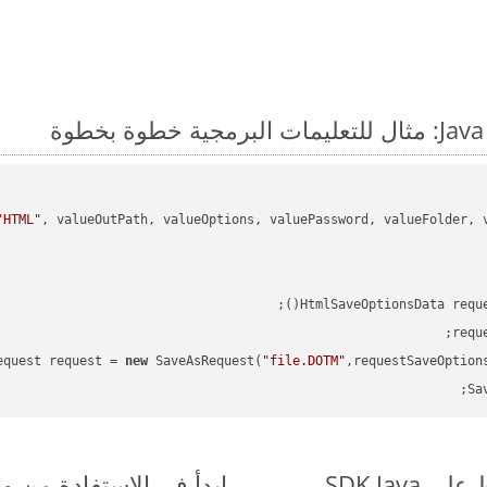
"HTML"
HtmlSaveOptionsData requ
requ
equest request = 
new
 SaveAsRequest(
"file.DOTM"
,requestSaveOption
Sa
ابدأ في الاستفادة من واجهات برمجة التط