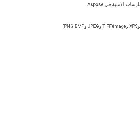
يمكن لـ Aspose.Total Cloud تحويل تنسيقات الملفات من أي مجموعة منتجات إلى أي عائلة منتجات أخرى إلى PDF وDOCX وXPS وimage(TIFF وJPEG وPNG BMP)