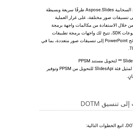
توفر مجموعة أدوات تطوير البرامج السحابية Aspose.Slides طرقًا سريعة وبسيطة
يل ملفات MS PowerPoint إلى تنسيقات صور مختلفة، على غرار العملية
وضحة أعلاه بالنسبة لـ DOTM. من خلال الاستفادة من مكالمات واجهة برمجة
التطبيقات REST المباشرة أو مجموعات SDK، تتيح لك واجهات برمجة تطبيقات
Aspose.Slides Cloud تحويل شرائح PowerPoint إلى تنسيقات صور متعددة، بما في
استدعاء طريقة ** تحويل ** لمثيل فئة SlidesApi للتحويل من PPSM وتوفير
نٍ.
ى تنسيق DOTM