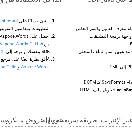
أنشئ حسابًا على
ashboard
م معرف العميل والسر الخاص
التطبيقات وتفاصيل التفويض
من
Aspose.Words GitHub
مع تعيين اسم الملف المحلي
SDK بنفسك أو توجه إلى
الإ
Aألق نظرة أيضًا على مرجع واجهة برمجة التطبيقات المستند إلى Swagger لـ
Aspose.Words
و
se.Cells
cellsS
لتحويل ملف HTML
تحويل عروض مايكروسوفت باوربوينت الت