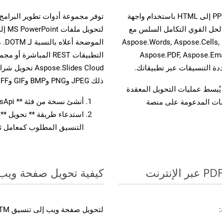
حسّن سير عمل تحويل مستنداتك بتحويل ملفات PPSM إلى HTML باستخدام واجهة
A القوية. يدعم هذا الحل القوي التكامل السلس مع
لتحو
واجهات برمجة تطبيقات Aspose.Total الأخرى، مثل Aspose.Words, Aspose.Cells,
الم
Aspose.PDF, Aspose.Ema
ذلك JPEG وPNG وBMP وGIF وTIFF.
لفات، مما يُبسط عمليات التحويل المعقدة
أنشئ نسخة من فئة ** SlidesApi ** لتحويل مستند PPSM
يقات المدعومة على منصة
التنسيق المطلوب كمعامل ثا
كيفية تحويل صفحة ويب إل
لتحويل صفحة ويب إلى تنسيق DOTM، اتبع الخطوات التالية: