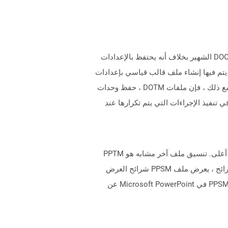
يمثل ملف مع ملحق DOTM ملف القالب الذي تم إنشاؤه باستخدام Microsoft Word 2007 أو أعلى. إنه مشابه لتنسيق ملف DOCX الشهير بخلاف أنه يحتفظ بالإعدادات
يتم فيها إنشاء ملف قالب قياسي بإعدادات
مثل معلومات الصفحة والهوامش والتخطيط الافتراضي ووحدات الماكرو ، ويستخدم لإنشاء مستندات جديدة منه عند الحاجة. ومع ذلك ، فإن ملفات DOTM ، حفظ وحدات
تنفيذ الإجراءات التي يتم تكرارها عند
تمثل الملفات التي تحتوي على امتداد PPSM تنسيق ملف Slide Slide الذي يدعم الماكرو مع Microsoft PowerPoint 2007 أو أعلى. تنسيق ملف آخر مشابه هو PPTM
الذي يختلف في فتح مع Microsoft PowerPoint بتنسيق قابل للتحرير بدلاً من تشغيله كمعرض للشرائح. عند تشغيل عرض الشرائح ، يعرض ملف PPSM شرائح العرض
التقديمي مع محتويات سليمة في عرض الشرائح وهو في وضع القراءة فقط بشكل افتراضي. لا يزال من الممكن تحرير ملفات PPSM في Microsoft PowerPoint عن