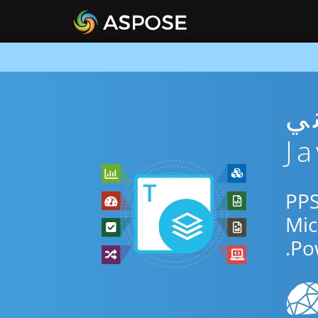
PPS مجاني
ر الإنترنت أو Java SDK للتحويل بين PPSM
Po