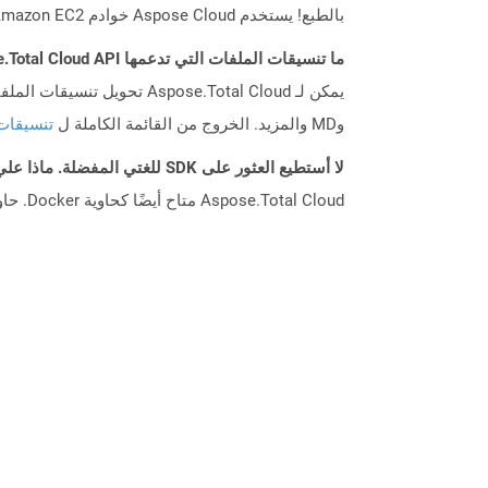
بالطبع! يستخدم Aspose Cloud خوادم Amazon EC2 السحابية التي تضمن أمان الخدمة ومرونتها. يرجى قراءة المزيد عن الممارسات الأمنية في Aspose.
ما تنسيقات الملفات التي تدعمها Aspose.Total Cloud API؟
وMD والمزيد. الخروج من القائمة الكاملة ل
تنسيقات
لا أستطيع العثور على SDK للغتي المفضلة. ماذا علي أن أفعل؟
Aspose.Total Cloud متاح أيضًا كحاوية Docker. حاول استخدامه مع cURL في حالة عدم توفر SDK المطلوب بعد.