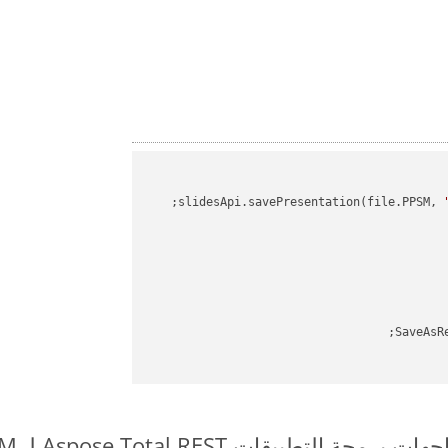
slidesApi.savePresentation(file.PPSM, 
SaveAsR
بيقات Aspose.Total REST لـ PPSM to DOTM