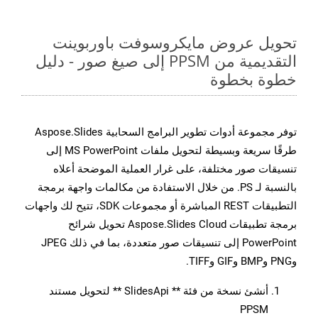
تحويل عروض مايكروسوفت باوربوينت
التقديمية من PPSM إلى صيغ صور - دليل
خطوة بخطوة
توفر مجموعة أدوات تطوير البرامج السحابية Aspose.Slides
طرقًا سريعة وبسيطة لتحويل ملفات MS PowerPoint إلى
تنسيقات صور مختلفة، على غرار العملية الموضحة أعلاه
بالنسبة لـ PS. من خلال الاستفادة من مكالمات واجهة برمجة
التطبيقات REST المباشرة أو مجموعات SDK، تتيح لك واجهات
برمجة تطبيقات Aspose.Slides Cloud تحويل شرائح
PowerPoint إلى تنسيقات صور متعددة، بما في ذلك JPEG
وPNG وBMP وGIF وTIFF.
أنشئ نسخة من فئة ** SlidesApi ** لتحويل مستند
PPSM