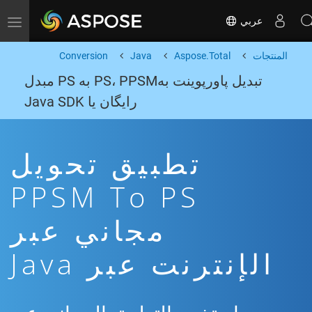
عربي
Toggle navigation
المنتجات
Aspose.Total
Java
Conversion
تبدیل پاورپوینت بهPS، PPSM به PS مبدل
رایگان یا Java SDK
تطبيق تحويل
PPSM To PS
مجاني عبر
الإنترنت عبر Java