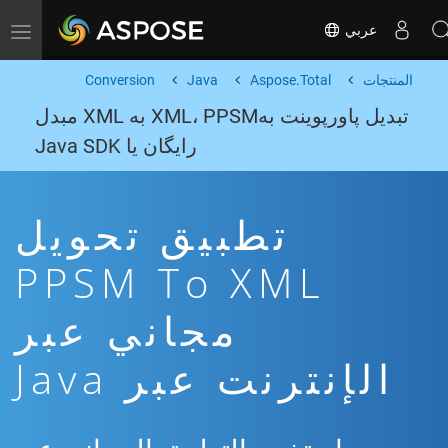
عربي
Toggle navigation
المنتجات
Aspose.Total
Java
Conversion
تبدیل پاورپوینت بهXML، PPSM به XML مبدل
رایگان یا Java SDK
تطبيق تحويل
PPSM To XML
مجاني عبر
الإنترنت عبر Java