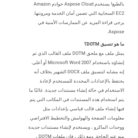
بالطبع! يستخدم Aspose Cloud خوادم Amazon
EC2 السحابية التي تضمن أمان الخدمة ومرونتها.
يرجى قراءة المزيد عن الممارسات الأمنية في
Aspose.
ما هو تنسيق DOTM؟
يمثل ملف مع ملحق DOTM ملف القالب الذي تم
إنشاؤه باستخدام Microsoft Word 2007 أو أعلى.
إنه مشابه لتنسيق ملف DOCX الشهير بخلاف أنه
يحتفظ بالإعدادات المحددة للمستخدم لإعادة
الاستخدام في حالة إنشاء مستندات جديدة. غالبًا ما
يتم استخدام هذه المستندات في المكاتب التي يتم
فيها إنشاء ملف قالب قياسي بإعدادات مثل
معلومات الصفحة والهوامش والتخطيط الافتراضي
ووحدات الماكرو ، ويستخدم لإنشاء مستندات جديدة
منه عند الحاجة. ومع ذلك ، فإن ملفات DOTM ،