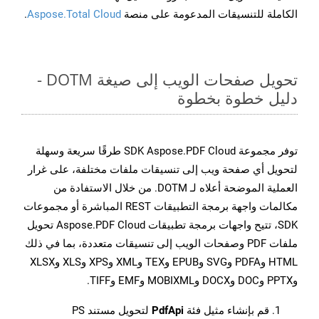
الكاملة للتنسيقات المدعومة على منصة
Aspose.Total Cloud
.
تحويل صفحات الويب إلى صيغة DOTM -
دليل خطوة بخطوة
توفر مجموعة SDK Aspose.PDF Cloud طرقًا سريعة وسهلة
لتحويل أي صفحة ويب إلى تنسيقات ملفات مختلفة، على غرار
العملية الموضحة أعلاه لـ DOTM. من خلال الاستفادة من
مكالمات واجهة برمجة التطبيقات REST المباشرة أو مجموعات
SDK، تتيح واجهات برمجة تطبيقات Aspose.PDF Cloud تحويل
ملفات PDF وصفحات الويب إلى تنسيقات متعددة، بما في ذلك
HTML وPDFA وSVG وEPUB وTEX وXML وXPS وXLS وXLSX
وPPTX وDOC وDOCX وMOBIXML وEMF وTIFF.
قم بإنشاء مثيل فئة
PdfApi
لتحويل مستند PS