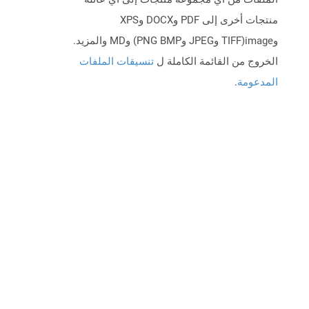
منتجات أخرى إلى PDF وDOCX وXPS
وimage(TIFF وJPEG وPNG BMP) وMD والمزيد.
الخروج من القائمة الكاملة ل
تنسيقات الملفات
المدعومة
.