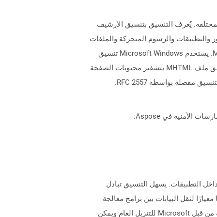
التطبيقات المختلفة. يُعرف التنسيق بتنسيق الأرشيف
ثل الصور والتطبيقات والرسوم المتحركة والملفات
الصوتية وما إلى ذلك. يمكن فتح ملفات MHTML في مجموعة متنوعة من التطبيقات مثل Internet Explorer و Microsoft Word. يستخدم Microsoft Windows تنسيق
ملف MHTML لتسجيل سيناريوهات المشاكل التي لوحظت أثناء استخدام أي تطبيق على Windows يثير المشكلات. يقوم تنسيق ملف MHTML بتشفير محتويات الصفحة
رسومات المنسقة للاستخدام داخل التطبيقات. يسهل التنسيق تبادل
مكانية تجعلها معيارًا لنقل البيانات بين برامج معالجة
النصوص ، وبالتالي ، يمكن نقل المحتويات من نظام تشغيل إلى آخر دون فقدان تنسيق المستند. تتوفر مواصفات تنسيق الملف من قبل Microsoft للتنزيل العام ويمكن