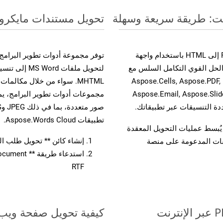
تحويل مستندات مايكروسوفت وورد من RTF إ
حسّن سير عمل تحويل مستنداتك بتحويل ملفات RTF إلى HTML باستخدام واجهة
A القوية. يدعم هذا الحل القوي التكامل السلس مع
لتحويل ملفات 
واجهات برمجة تطبيقات Aspose.Total الأخرى، مثل Aspose.Cells, Aspose.PDF,
Aspose.Email, Aspose.Slid
تطبيقات Aspose.Words Cloud.
لفات، مما يُبسط عمليات التحويل المعقدة
إنشاء كائن ** تحويل طلب المستند 
يقات المدعومة على منصة
RTF
كيفية تحويل صفحة ويب إلى