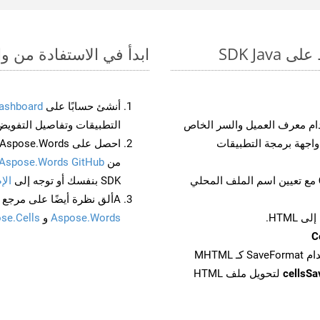
ابدأ في الاستفادة من واجهات برمجة التط
أنشئ حسابًا على
ashboard
م معرف العميل والسر الخاص
التطبيقات وتفاصيل التفويض
من
Aspose.Words GitHub
مع تعيين اسم الملف المحلي
SDK بنفسك أو توجه إلى
الإ
Aألق نظرة أيضًا على مرجع واجهة برمجة التطبيقات المستند إلى Swagger لـ
Aspose.Words
و
se.Cells
cellsS
لتحويل ملف HTML