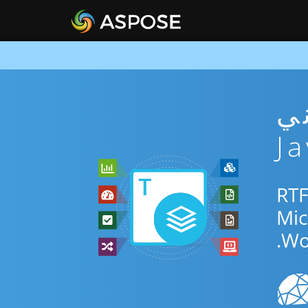
RTF مجاني
استخدم التطبيق المجاني عبر الإنترنت أو Java SDK للتحويل بين RTF
Wo