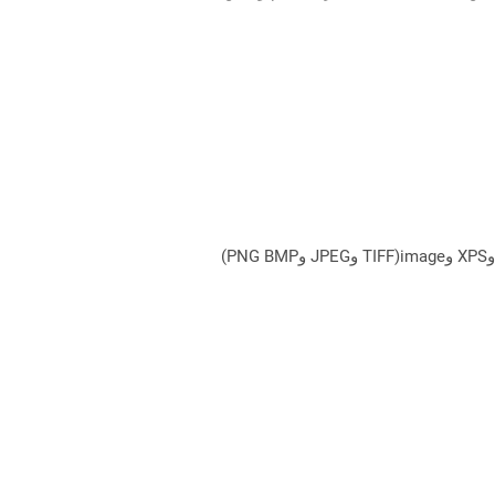
يمكن لـ Aspose.Total Cloud تحويل تنسيقات الملفات من أي مجموعة منتجات إلى أي عائلة منتجات أخرى إلى PDF وDOCX وXPS وimage(TIFF وJPEG وPNG BMP)