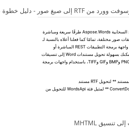
لى صيغ صور - دليل خطوة بخطوة
توفر مجموعة أدوات تطوير البرامج السحابية Aspose.Words طرقًا سريعة ومباشرة
MS Word إلى تنسيقات صور مختلفة، تمامًا كما فعلنا أعلاه بالنسبة لـ
MHTML. سواء من خلال مكالمات واجهة برمجة التطبيقات REST المباشرة أو
مجموعات أدوات تطوير البرامج، يمكنك بسهولة تحويل مستندات Word إلى تنسيقات
صور متعددة، بما في ذلك JPEG وPNG وBMP وGIF وTIFF، باستخدام واجهات برمجة
** لتحويل RTF مستند
استدعاء طريقة ** ConvertDocument ** لمثيل فئة WordsApi للتحويل من
 تنسيق MHTML