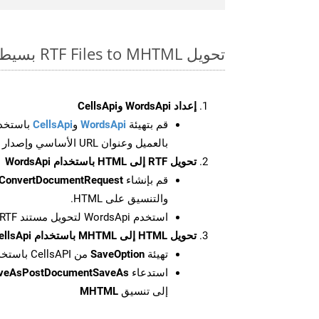
تحويل RTF Files to MHTML بسيط على SDK Java
إعداد WordsApi وCellsApi
قم بتهيئة
WordsApi
و
CellsApi
باستخدا
بالعميل وعنوان URL الأساسي وإصدار واجهة برمجة التطبيقات
تحويل RTF إلى HTML باستخدام WordsApi
قم بإنشاء
ConvertDocumentRequest
والتنسيق على HTML.
استخدم WordsApi لتحويل مستند RTF إلى HTML.
تحويل HTML إلى MHTML باستخدام CellsApi
تهيئة
SaveOption
من CellsAPI باستخدام SaveFormat كـ MHTML
استدعاء
aveAsPostDocumentSaveAs
إلى تنسيق
MHTML