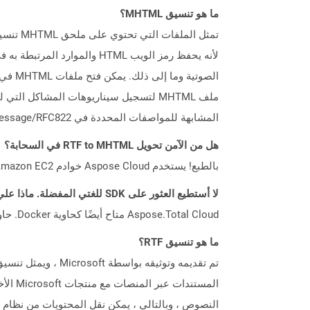
ما هو تنسيق MHTML؟
تمثل ا
لأنه يحفظ رمز الويب HTML 
المشابهة للمواصفات المحددة في Message/RFC822 وهي مواصفات متعلقة بالبريد الإلكتروني العادي. المواصفات الفعلية للتنسيق مفصلة بواسطة RFC 2557.
هل من الآمن تحويل RTF to MHTML في السحابة؟
بالطبع! يستخدم Aspose Cloud خوادم Amazon EC2 السحابية التي تضمن أمان الخدمة ومرونتها. يرجى قراءة المزيد عن الممارسات الأمنية في Aspose.
لا أستطيع العثور على SDK للغتي المفضلة. ماذا علي أن أفعل؟
Aspose.Total Cloud متاح أيضًا كحاوية Docker. حاول استخدامه مع cURL في حالة عدم توفر SDK المطلوب بعد.
ما هو تنسيق RTF؟
المستن