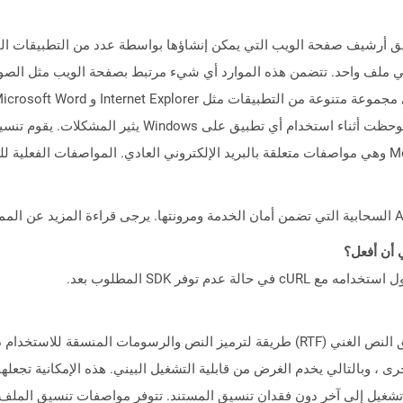
لملفات التي تحتوي على ملحق MHTML تنسيق أرشيف صفحة الويب التي يمكن إنشاؤها بواسطة عدد من 
والموارد المرتبطة به في ملف واحد. تتضمن هذه الموارد أي شيء مرتبط بصفحة الويب م
تم تقديمه وتوثيقه بواسطة Microsoft ، ويمثل تنسيق النص الغني (RTF) طريقة لترميز النص وال
دات عبر المنصات مع منتجات Microsoft الأخرى ، وبالتالي يخدم الغرض من قابلية التشغيل البيني. هذه الإ