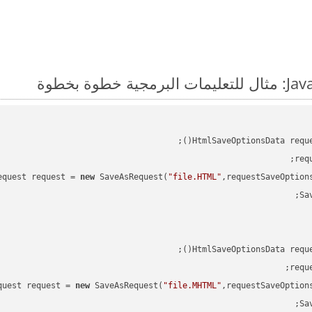
HtmlSaveOptionsData requ
req
equest request = 
new
 SaveAsRequest(
"file.HTML"
,requestSaveOption
HtmlSaveOptionsData requ
requ
quest request = 
new
 SaveAsRequest(
"file.MHTML"
,requestSaveOption
Sa