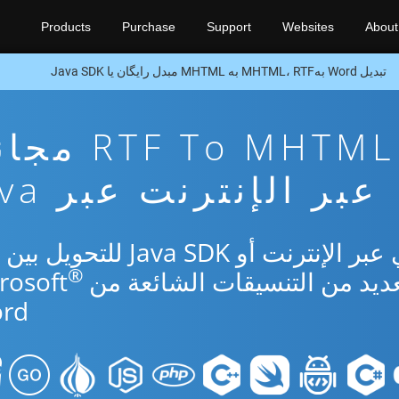
Products
Purchase
Support
Websites
About
تبدیل Word بهMHTML، RTF به MHTML مبدل رایگان یا Java SDK
تطبيق تحويل  To MHTML
عبر الإنترنت عبر Java
®
rd.