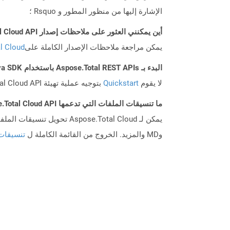
الإشارة إليها من منظور المطور و Rsquo ؛
أين يمكنني العثور على ملاحظات إصدار Aspose.Total Cloud API لـ Java؟
يمكن مراجعة ملاحظات الإصدار الكاملة على
tal Cloud
البدء بـ Aspose.Total REST APIs باستخدام Java SDK: دليل المبتدئين
لا يقوم
Quickstart
بتوجيه عملية تهيئة Aspose.Total Cloud API فحسب، بل يساعد أيضًا في تثبيت المكتبات المطلوبة.
ما تنسيقات الملفات التي تدعمها Aspose.Total Cloud API؟
وMD والمزيد. الخروج من القائمة الكاملة ل
تنسيقات