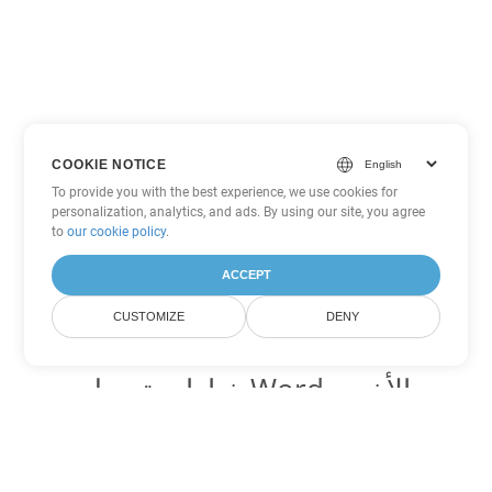
COOKIE NOTICE
To provide you with the best experience, we use cookies for
personalization, analytics, and ads. By using our site, you agree
to
our cookie policy
.
ACCEPT
CUSTOMIZE
DENY
خيارات تحويل Word الأخرى
تحويل RTF إلى DOC
DOC:
Microsoft Word Binary Format