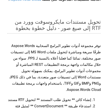
تحويل مستندات مايكروسوفت وورد من
RTF إلى صيغ صور - دليل خطوة بخطوة
توفر مجموعة أدوات تطوير البرامج السحابية Aspose.Words
طرقًا سريعة ومباشرة لتحويل ملفات MS Word إلى تنسيقات
صور مختلفة، تمامًا كما فعلنا أعلاه بالنسبة لـ PPS. سواء من
خلال مكالمات واجهة برمجة التطبيقات REST المباشرة أو
مجموعات أدوات تطوير البرامج، يمكنك بسهولة تحويل
مستندات Word إلى تنسيقات صور متعددة، بما في ذلك JPEG
وPNG وBMP وGIF وTIFF، باستخدام واجهات برمجة تطبيقات
Aspose.Words Cloud.
إنشاء كائن ** تحويل طلب المستند ** لتحويل RTF مستند
استدعاء طريقة ** ConvertDocument ** لمثيل فئة