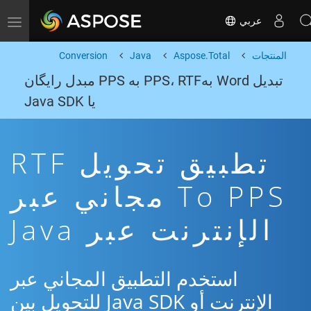
عربي
Toggle navigation
المنتجات
Aspose.Total
Java
Conversion
تبدیل Word بهPPS، RTF به PPS مبدل رایگان
یا Java SDK
تطبيق تحويل RTF
To PPS مجاني عبر
الإنترنت عبر Java
استخدم التطبيق المجاني عبر
الإنترنت أو Java SDK للتحويل بين