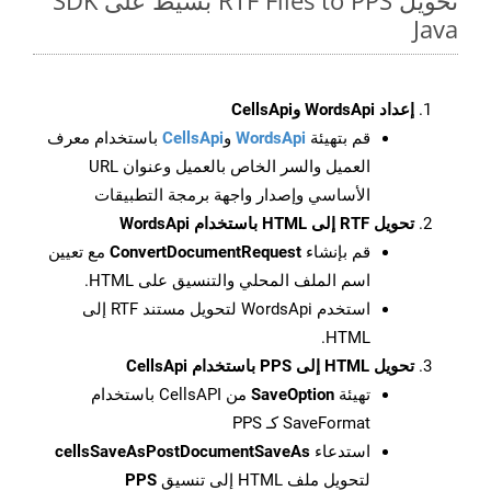
تحويل RTF Files to PPS بسيط على SDK
Java
إعداد WordsApi وCellsApi
قم بتهيئة
WordsApi
و
CellsApi
باستخدام معرف
العميل والسر الخاص بالعميل وعنوان URL
الأساسي وإصدار واجهة برمجة التطبيقات
تحويل RTF إلى HTML باستخدام WordsApi
قم بإنشاء
ConvertDocumentRequest
مع تعيين
اسم الملف المحلي والتنسيق على HTML.
استخدم WordsApi لتحويل مستند RTF إلى
HTML.
تحويل HTML إلى PPS باستخدام CellsApi
تهيئة
SaveOption
من CellsAPI باستخدام
SaveFormat كـ PPS
استدعاء
cellsSaveAsPostDocumentSaveAs
لتحويل ملف HTML إلى تنسيق
PPS