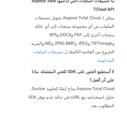
ما تنسيقات الملفات التي تدعمها Aspose.Total
Cloud API؟
يمكن لـ Aspose.Total Cloud تحويل تنسيقات
الملفات من أي مجموعة منتجات إلى أي عائلة
منتجات أخرى إلى PDF وDOCX وXPS
وimage(TIFF وJPEG وPNG BMP) وMD والمزيد.
الخروج من القائمة الكاملة ل
تنسيقات الملفات
المدعومة
.
لا أستطيع العثور على SDK للغتي المفضلة. ماذا
علي أن أفعل؟
Aspose.Total Cloud متاح أيضًا كحاوية Docker.
حاول استخدامه مع cURL في حالة عدم توفر SDK
المطلوب بعد.