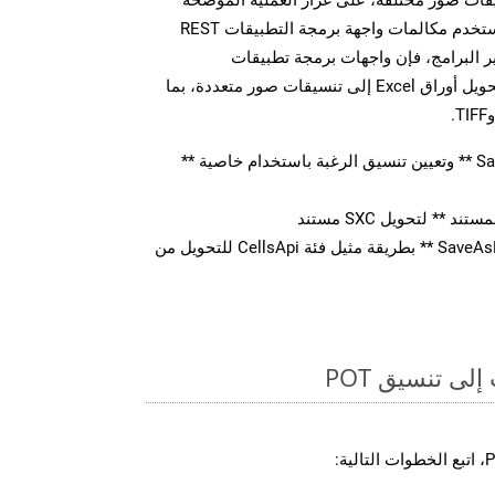
أعلاه بالنسبة لـ POT. سواء كنت تستخدم مكالمات واجهة برمجة التطبيقات REST
 البرامج، فإن واجهات برمجة تطبيقات
Aspose.Cells Cloud تمكنك من تحويل أوراق Excel إلى تنسيقات صور متعددة، بما
قم بإنشاء كائن ** SaveOption ** وتعيين تنسيق الرغبة باستخدام خاصية **
** لتحويل SXC مستند
استدعاء ** SaveAsPostDocument ** بطريقة مثيل فئة CellsApi للتحويل من
ى تنسيق POT