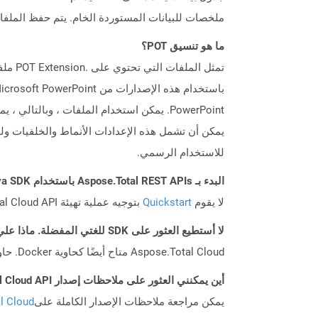
ملخصات للبيانات المستوردة الخام. يتم حفظ الملفات التي تم
ما هو تنسيق POT؟
PowerPoint. يمكن استخدام الملفات ، وبال
يمكن أن تشمل هذه الإعدادات الأنماط والخلفيات ولو
للاستخدام الرسمي.
البدء بـ Aspose.Total REST APIs باستخدام Java SDK: دليل المبتدئين
لا يقوم
Quickstart
بتوجيه عملية تهيئة Aspose.Total Cloud API فحسب، بل يساعد أيضًا في تثبيت المكتبات المطلوبة.
لا أستطيع العثور على SDK للغتي المفضلة. ماذا علي أن أفعل؟
Aspose.Total Cloud متاح أيضًا كحاوية Docker. حاول استخدامه مع cURL في حالة عدم توفر SDK المطلوب بعد.
أين يمكنني العثور على ملاحظات إصدار Aspose.Total Cloud API لـ Java؟
يمكن مراجعة ملاحظات الإصدار الكاملة على
tal Cloud