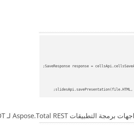
SaveResponse response = cellsApi.cellsSave
slidesApi.savePresentation(file.HTML,
طبيقات Aspose.Total REST لـ SXC to POT