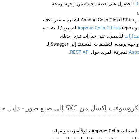
D
للحصول على حصة مجانية من واجهة برمجة
احصل على Aspose.Words و Aspose.Cells Cloud SDKs لشفرة مصدر Java
و
Aspose.Cells GitHub
repos لتجميع / استخدام
صدارات
للحصول على خيارات تنزيل بديلة.
Aspo
لمعرفة المزيد حول
REST API
.
 SXC إلى صيغ صور - دليل خطوة بخطوة
توفر مجموعة أدوات تطوير البرامج السحابية Aspose.Cells حلولاً سريعة وسهلة
 MS Excel إلى تنسيقات صور مختلفة، على غرار العملية الموضحة