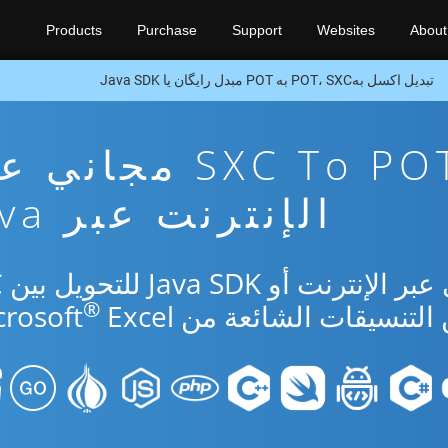
Products
Purchase
Support
Websites
About
تبدیل اکسل بهPOT، SXC به POT مبدل رایگان یا Java SDK
تطبيق تحويل SXC To POT مجا
الإنترنت عبر Java
استخ
®
Excel.