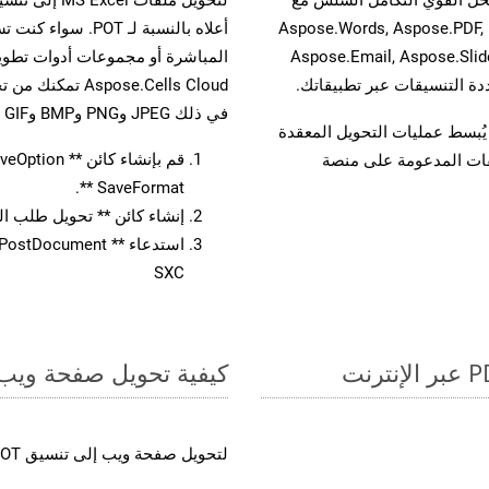
واجهات برمجة تطبيقات Aspose.Total الأخرى، مثل Aspose.Words, Aspose.PDF,
Aspose.Email, Aspose.Slid
المباشرة أو مجموعات أدوات تطوير
في ذلك JPEG وPNG وBMP وGIF وTIFF.
لفات، مما يُبسط عمليات التحويل المعقدة
يقات المدعومة على منصة
SaveFormat **.
إنشاء كائن ** تحويل طلب المستند 
SXC
كيفية تحويل صفحة ويب إل
لتحويل صفحة ويب إلى تنسيق POT، اتبع الخطوات التالية: