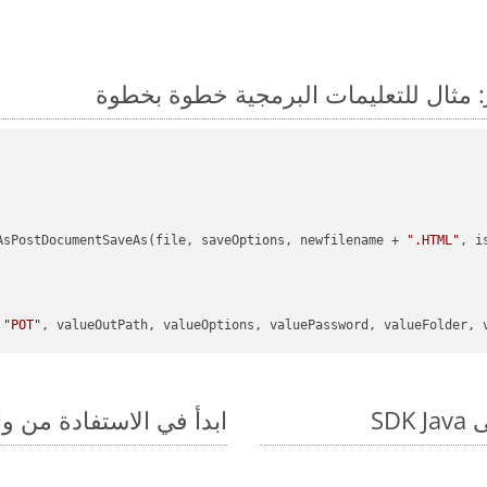
AsPostDocumentSaveAs(file, saveOptions, newfilename + 
".HTML"
, i
 
"POT"
, valueOutPath, valueOptions, valuePassword, valueFolder, v
ابدأ في الاستفادة من واجهات برمجة الت