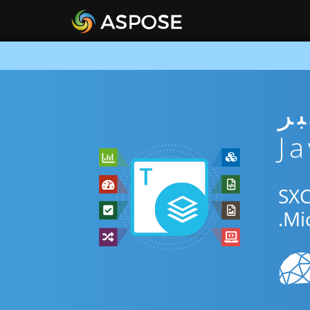
ني عبر
دم التطبيق المجاني عبر الإنترنت أو Java SDK للتحويل بين SXC