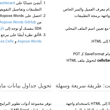
أنشئ حسابًا على
ashboard
م معرف العميل والسر الخاص
التطبيقات وتفاصيل التفويض
من
Aspose.Words GitHub
مع تعيين اسم الملف المحلي
SDK بنفسك أو توجه إلى
الإ
Aألق نظرة أيضًا على مرجع واجهة برمجة التطبيقات المستند إلى Swagger لـ
Aspose.Words
و
se.Cells
cellsS
لتحويل ملف HTML
تحويل جداول بيانات مايكروسوفت إكسل من
حسّن سير عمل تحويل مستنداتك بتحويل ملفات SXC إلى HTML باستخدام واجهة
القوية. يدعم هذا الحل القوي التكامل السلس مع
لتحويل ملفات