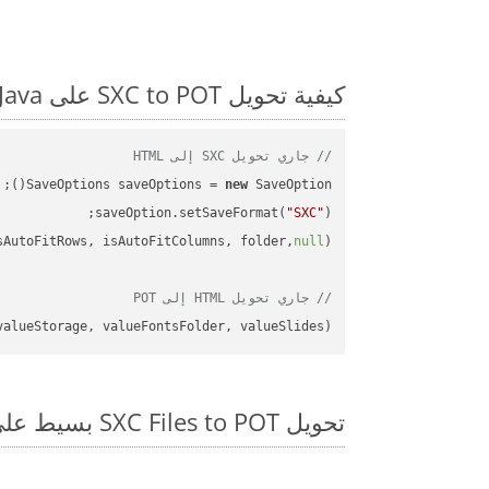
كيفية تحويل SXC to POT على Java: مثال للتعليمات البرمجية خطوة بخطوة
// جاري تحويل SXC إلى HTML
SaveOptions saveOptions = 
new
saveOption.setSaveFormat(
"SXC"
sAutoFitRows, isAutoFitColumns, folder,
null
// جاري تحويل HTML إلى POT
alueStorage, valueFontsFolder, valueSlides);

تحويل SXC Files to POT بسيط على SDK Java