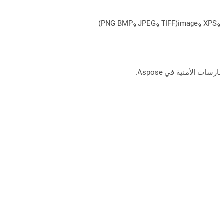
يمكن لـ Aspose.Total Cloud تحويل تنسيقات الملفات من أي مجموعة منتجات إلى أي عائلة منتجات أخرى إلى PDF وDOCX وXPS وimage(TIFF وJPEG وPNG BMP)