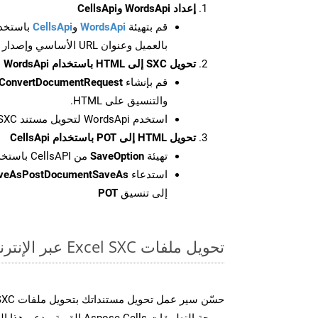
إعداد WordsApi وCellsApi
قم بتهيئة
WordsApi
و
CellsApi
باستخدا
بالعميل وعنوان URL الأساسي وإصدار واجهة برمجة التطبيقات
تحويل SXC إلى HTML باستخدام WordsApi
قم بإنشاء
ConvertDocumentRequest
والتنسيق على HTML.
استخدم WordsApi لتحويل مستند SXC إلى HTML.
تحويل HTML إلى POT باستخدام CellsApi
تهيئة
SaveOption
من CellsAPI باستخدام SaveFormat كـ POT
استدعاء
aveAsPostDocumentSaveAs
إلى تنسيق
POT
تحويل ملفات Excel SXC عبر الإنترنت: طريقة سريعة وسهلة
برمجة التطبيقات Aspose.Cells 