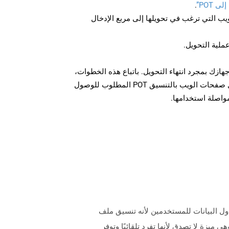
 POT”
.
U لصفحة الويب التي ترغب في تحويلها إلى مربع الإدخال
عملية التحويل.
ل الملف POT على جهازك بمجرد انتهاء التحويل. باتباع هذه الخطوات،
يمكنك بسهولة تحويل وتنزيل صفحات الويب بالتنسيق POT المطلوب للوصول
مواصلة استخدامها.
 يتناول هذا التنسيق عمومًا احتياجات جدول البيانات للمستخدمين لأنه تنسيق ملف
ت يعتمد على XML. يدعم Format SXC الصيغ والوظائف و Macros والرسوم البيانية جنبًا إلى جنب مع DataPilot ، وهي ميزة لا تصدق لأنها تفرد تلقائيًا وتوفر