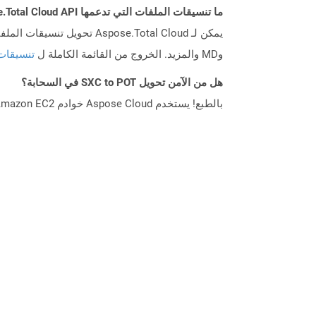
ما تنسيقات الملفات التي تدعمها Aspose.Total Cloud API؟
وMD والمزيد. الخروج من القائمة الكاملة ل
تنسيقات
هل من الآمن تحويل SXC to POT في السحابة؟
بالطبع! يستخدم Aspose Cloud خوادم Amazon EC2 السحابية التي تضمن أمان الخدمة ومرونتها. يرجى قراءة المزيد عن الممارسات الأمنية في Aspose.