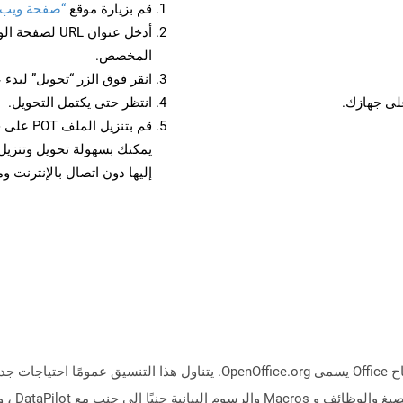
قم بزيارة موقع
“صفحة ويب إلى
أدخل عنوان RL
المخصص.
انقر فوق الزر “تحويل” لبدء 
انتظر حتى يكتمل التحويل.
قم بتنزي
إليها دون اتصال بالإنترنت و
ينتمي تنسيق الملف SXC (Sun XML CALC) إلى جناح Office يسمى OpenOffice.org.
جدول بيانا