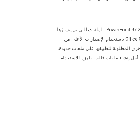
تمثل الملفات التي تحتوي على .POT Extension ملفات قالب Microsoft PowerPoint التي تم إنشاؤها بواسطة إصدارات PowerPoint 97-2003. الملفات التي تم إنشاؤها
باستخدام هذه الإصدارات من Microsoft PowerPoint بتنسيق ثنائي مقارنة بتلك التي تم إنشاؤها في تنسيقات ملف Office OpenXML باستخدام الإصدارات الأعلى من
 الأخرى المطلوبة لتطبيقها على ملفات جديدة.
ن أجل إنشاء ملفات قالب جاهزة للاستخدام