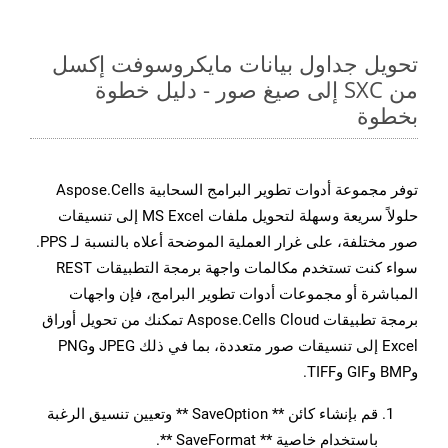
تحويل جداول بيانات مايكروسوفت إكسل
من SXC إلى صيغ صور - دليل خطوة
بخطوة
توفر مجموعة أدوات تطوير البرامج السحابية Aspose.Cells
حلولاً سريعة وسهلة لتحويل ملفات MS Excel إلى تنسيقات
صور مختلفة، على غرار العملية الموضحة أعلاه بالنسبة لـ PPS.
سواء كنت تستخدم مكالمات واجهة برمجة التطبيقات REST
المباشرة أو مجموعات أدوات تطوير البرامج، فإن واجهات
برمجة تطبيقات Aspose.Cells Cloud تمكنك من تحويل أوراق
Excel إلى تنسيقات صور متعددة، بما في ذلك JPEG وPNG
وBMP وGIF وTIFF.
قم بإنشاء كائن ** SaveOption ** وتعيين تنسيق الرغبة
باستخدام خاصية ** SaveFormat **.