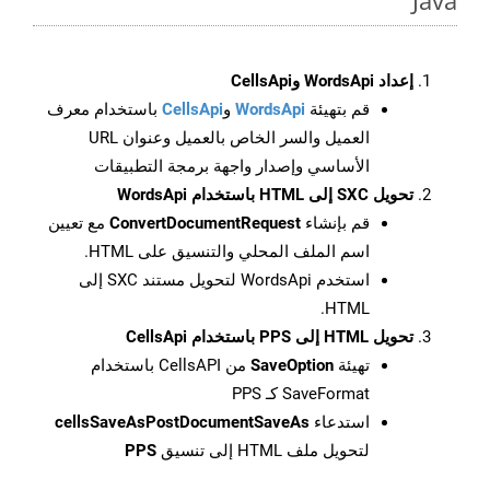
Java
إعداد WordsApi وCellsApi
قم بتهيئة
WordsApi
و
CellsApi
باستخدام معرف
العميل والسر الخاص بالعميل وعنوان URL
الأساسي وإصدار واجهة برمجة التطبيقات
تحويل SXC إلى HTML باستخدام WordsApi
قم بإنشاء
ConvertDocumentRequest
مع تعيين
اسم الملف المحلي والتنسيق على HTML.
استخدم WordsApi لتحويل مستند SXC إلى
HTML.
تحويل HTML إلى PPS باستخدام CellsApi
تهيئة
SaveOption
من CellsAPI باستخدام
SaveFormat كـ PPS
استدعاء
cellsSaveAsPostDocumentSaveAs
لتحويل ملف HTML إلى تنسيق
PPS