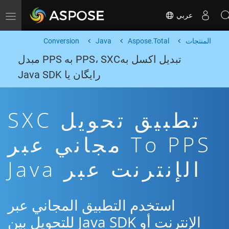
عربي
Toggle navigation
المنتجات
Aspose.Total
Java
Conversion
تبدیل اکسل بهPPS، SXC به PPS مبدل
رایگان یا Java SDK
تطبيق تحويل SXC
To PPS مجاني عبر
الإنترنت عبر Java
استخدم التطبيق المجاني عبر
الإنترنت أو Java SDK للتحويل بين