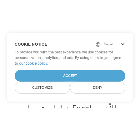
COOKIE NOTICE
To provide you with the best experience, we use cookies for
personalization, analytics, and ads. By using our site, you agree
to
our cookie policy
.
ACCEPT
CUSTOMIZE
DENY
خيارات تحويل Excel الأخرى
تحويل SXC إلى DOC
DOC:
Microsoft Word Binary Format