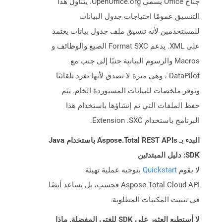
جناح Office يسمى OpenOffice.org. يتناول هذا
التنسيق عمومًا احتياجات جدول البيانات
للمستخدمين لأنه تنسيق ملف جدول بيانات يعتمد
على XML. يدعم Format SXC الصيغ والوظائف و
Macros والرسوم البيانية جنبًا إلى جنب مع
DataPilot ، وهي ميزة لا تصدق لأنها تفرد تلقائيًا
وتوفر ملخصات للبيانات المستوردة الخام. يتم
حفظ الملفات التي تم إنشاؤها باستخدام هذا
البرنامج باستخدام Extension .SXC.
البدء بـ Aspose.Total REST APIs باستخدام Java
SDK: دليل المبتدئين
لا يقوم
Quickstart
بتوجيه عملية تهيئة
Aspose.Total Cloud API فحسب، بل يساعد أيضًا
في تثبيت المكتبات المطلوبة.
لا أستطيع العثور على SDK للغتي المفضلة. ماذا