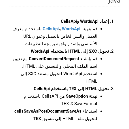
Java
إعداد WordsApi وCellsApi
قم بتهيئة
WordsApi
و
CellsApi
باستخدام معرف
العميل والسر الخاص بالعميل وعنوان URL
الأساسي وإصدار واجهة برمجة التطبيقات
تحويل SXC إلى HTML باستخدام WordsApi
قم بإنشاء
ConvertDocumentRequest
مع تعيين
اسم الملف المحلي والتنسيق على HTML.
استخدم WordsApi لتحويل مستند SXC إلى
HTML.
تحويل HTML إلى TEX باستخدام CellsApi
تهيئة
SaveOption
من CellsAPI باستخدام
SaveFormat كـ TEX
استدعاء
cellsSaveAsPostDocumentSaveAs
لتحويل ملف HTML إلى تنسيق
TEX