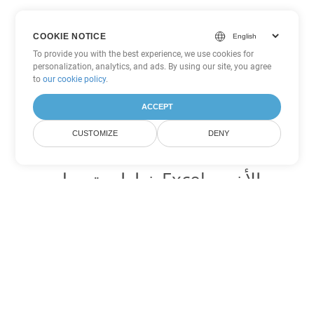
COOKIE NOTICE
To provide you with the best experience, we use cookies for
personalization, analytics, and ads. By using our site, you agree
to
our cookie policy
.
ACCEPT
CUSTOMIZE
DENY
خيارات تحويل Excel الأخرى
تحويل SXC إلى DOC
DOC:
Microsoft Word Binary Format
تحويل SXC إلى DOT
DOT:
Microsoft Word Template Files