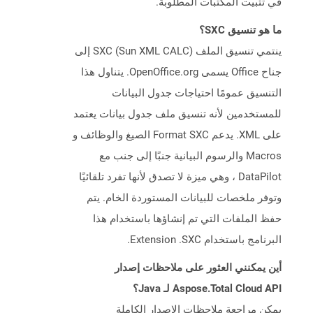
في تثبيت المكتبات المطلوبة.
ما هو تنسيق SXC؟
ينتمي تنسيق الملف SXC (Sun XML CALC) إلى
جناح Office يسمى OpenOffice.org. يتناول هذا
التنسيق عمومًا احتياجات جدول البيانات
للمستخدمين لأنه تنسيق ملف جدول بيانات يعتمد
على XML. يدعم Format SXC الصيغ والوظائف و
Macros والرسوم البيانية جنبًا إلى جنب مع
DataPilot ، وهي ميزة لا تصدق لأنها تفرد تلقائيًا
وتوفر ملخصات للبيانات المستوردة الخام. يتم
حفظ الملفات التي تم إنشاؤها باستخدام هذا
البرنامج باستخدام Extension .SXC.
أين يمكنني العثور على ملاحظات إصدار
Aspose.Total Cloud API لـ Java؟
يمكن مراجعة ملاحظات الإصدار الكاملة