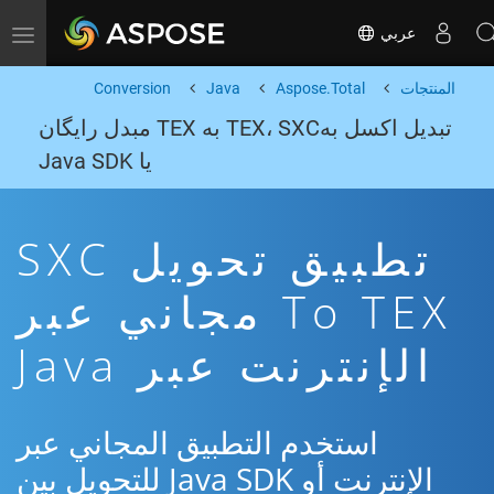
عربي
Toggle navigation
المنتجات
Aspose.Total
Java
Conversion
تبدیل اکسل بهTEX، SXC به TEX مبدل رایگان
یا Java SDK
تطبيق تحويل SXC
To TEX مجاني عبر
الإنترنت عبر Java
استخدم التطبيق المجاني عبر
الإنترنت أو Java SDK للتحويل بين