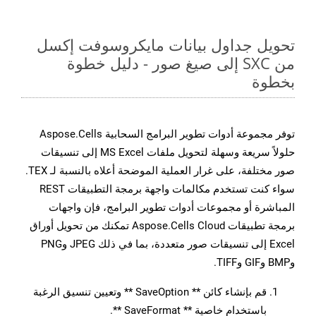
تحويل جداول بيانات مايكروسوفت إكسل
من SXC إلى صيغ صور - دليل خطوة
بخطوة
توفر مجموعة أدوات تطوير البرامج السحابية Aspose.Cells
حلولاً سريعة وسهلة لتحويل ملفات MS Excel إلى تنسيقات
صور مختلفة، على غرار العملية الموضحة أعلاه بالنسبة لـ TEX.
سواء كنت تستخدم مكالمات واجهة برمجة التطبيقات REST
المباشرة أو مجموعات أدوات تطوير البرامج، فإن واجهات
برمجة تطبيقات Aspose.Cells Cloud تمكنك من تحويل أوراق
Excel إلى تنسيقات صور متعددة، بما في ذلك JPEG وPNG
وBMP وGIF وTIFF.
قم بإنشاء كائن ** SaveOption ** وتعيين تنسيق الرغبة
باستخدام خاصية ** SaveFormat **.