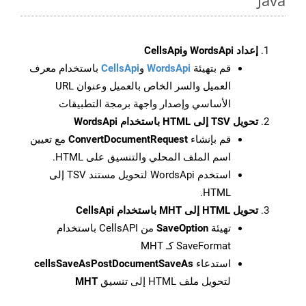
Java
إعداد WordsApi وCellsApi
قم بتهيئة
WordsApi
و
CellsApi
باستخدام معرف
العميل والسر الخاص بالعميل وعنوان URL
الأساسي وإصدار واجهة برمجة التطبيقات
تحويل TSV إلى HTML باستخدام WordsApi
قم بإنشاء
ConvertDocumentRequest
مع تعيين
اسم الملف المحلي والتنسيق على HTML.
استخدم WordsApi لتحويل مستند TSV إلى
HTML.
تحويل HTML إلى MHT باستخدام CellsApi
تهيئة
SaveOption
من CellsAPI باستخدام
SaveFormat كـ MHT
استدعاء
cellsSaveAsPostDocumentSaveAs
لتحويل ملف HTML إلى تنسيق
MHT