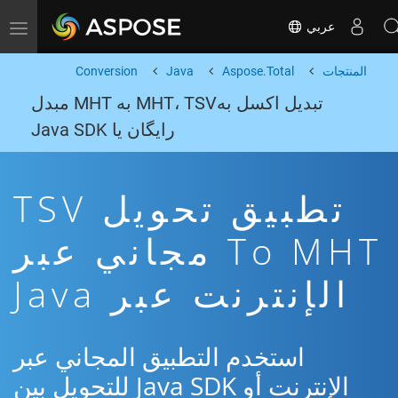
عربي
Toggle navigation
المنتجات
Aspose.Total
Java
Conversion
تبدیل اکسل بهMHT، TSV به MHT مبدل
رایگان یا Java SDK
تطبيق تحويل TSV
To MHT مجاني عبر
الإنترنت عبر Java
استخدم التطبيق المجاني عبر
الإنترنت أو Java SDK للتحويل بين