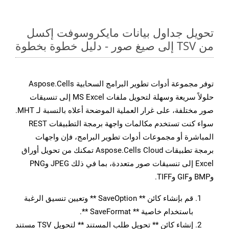
تحويل جداول بيانات مايكروسوفت إكسل
من TSV إلى صيغ صور - دليل خطوة بخطوة
توفر مجموعة أدوات تطوير البرامج السحابية Aspose.Cells
حلولاً سريعة وسهلة لتحويل ملفات MS Excel إلى تنسيقات
صور مختلفة، على غرار العملية الموضحة أعلاه بالنسبة لـ MHT.
سواء كنت تستخدم مكالمات واجهة برمجة التطبيقات REST
المباشرة أو مجموعات أدوات تطوير البرامج، فإن واجهات
برمجة تطبيقات Aspose.Cells Cloud تمكنك من تحويل أوراق
Excel إلى تنسيقات صور متعددة، بما في ذلك JPEG وPNG
وBMP وGIF وTIFF.
قم بإنشاء كائن ** SaveOption ** وتعيين تنسيق الرغبة
باستخدام خاصية ** SaveFormat **.
إنشاء كائن ** تحويل طلب المستند ** لتحويل TSV مستند