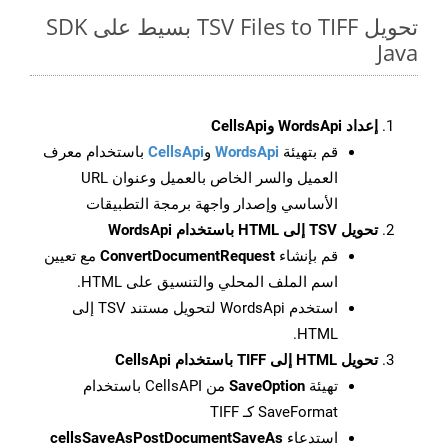
تحويل TSV Files to TIFF بسيط على SDK
Java
إعداد WordsApi وCellsApi
قم بتهيئة
WordsApi
و
CellsApi
باستخدام معرف
العميل والسر الخاص بالعميل وعنوان URL
الأساسي وإصدار واجهة برمجة التطبيقات
تحويل TSV إلى HTML باستخدام WordsApi
قم بإنشاء
ConvertDocumentRequest
مع تعيين
اسم الملف المحلي والتنسيق على HTML.
استخدم WordsApi لتحويل مستند TSV إلى
HTML.
تحويل HTML إلى TIFF باستخدام CellsApi
تهيئة
SaveOption
من CellsAPI باستخدام
SaveFormat كـ TIFF
استدعاء
cellsSaveAsPostDocumentSaveAs