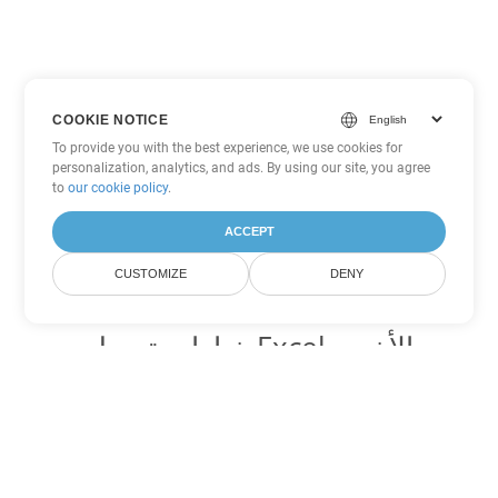
COOKIE NOTICE
To provide you with the best experience, we use cookies for
personalization, analytics, and ads. By using our site, you agree
to
our cookie policy
.
ACCEPT
CUSTOMIZE
DENY
خيارات تحويل Excel الأخرى
تحويل TSV إلى DOC
DOC:
Microsoft Word Binary Format
تحويل TSV إلى DOT