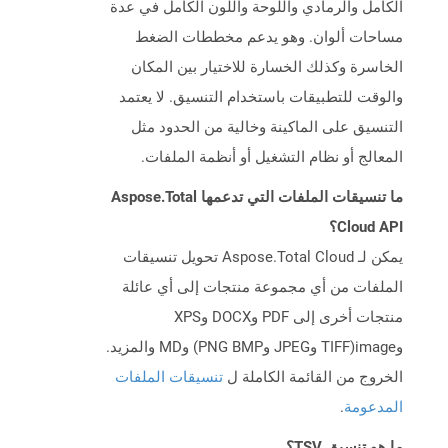
الكامل والرمادي واللوحة واللون الكامل في عدة
مساحات ألوان. وهو يدعم مخططات الضغط
الخاسرة وكذلك الخسارة للاختيار بين المكان
والوقت للتطبيقات باستخدام التنسيق. لا يعتمد
التنسيق على الماكينة وخالية من الحدود مثل
المعالج أو نظام التشغيل أو أنظمة الملفات.
ما تنسيقات الملفات التي تدعمها Aspose.Total
Cloud API؟
يمكن لـ Aspose.Total Cloud تحويل تنسيقات
الملفات من أي مجموعة منتجات إلى أي عائلة
منتجات أخرى إلى PDF وDOCX وXPS
وimage(TIFF وJPEG وPNG BMP) وMD والمزيد.
الخروج من القائمة الكاملة ل
تنسيقات الملفات
المدعومة
.
ما هو تنسيق TSV؟