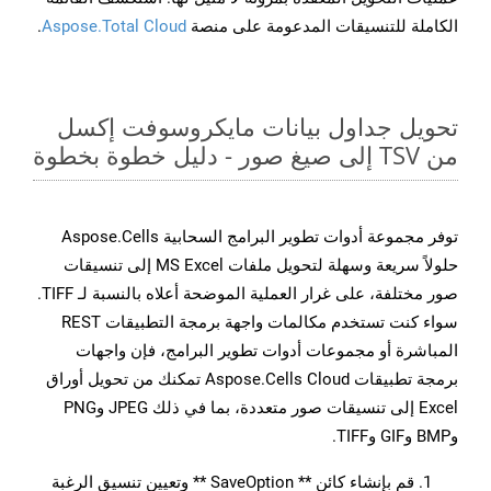
الكاملة للتنسيقات المدعومة على منصة
Aspose.Total Cloud
.
تحويل جداول بيانات مايكروسوفت إكسل
من TSV إلى صيغ صور - دليل خطوة بخطوة
توفر مجموعة أدوات تطوير البرامج السحابية Aspose.Cells
حلولاً سريعة وسهلة لتحويل ملفات MS Excel إلى تنسيقات
صور مختلفة، على غرار العملية الموضحة أعلاه بالنسبة لـ TIFF.
سواء كنت تستخدم مكالمات واجهة برمجة التطبيقات REST
المباشرة أو مجموعات أدوات تطوير البرامج، فإن واجهات
برمجة تطبيقات Aspose.Cells Cloud تمكنك من تحويل أوراق
Excel إلى تنسيقات صور متعددة، بما في ذلك JPEG وPNG
وBMP وGIF وTIFF.
قم بإنشاء كائن ** SaveOption ** وتعيين تنسيق الرغبة