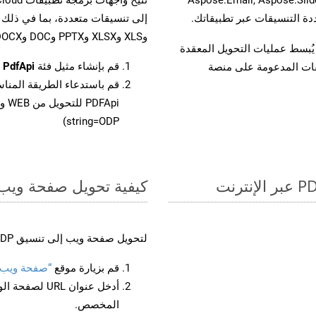
وXLS وXLSX وPPTX وDOC وDOCX وMOBIXML وEMF وTIFF.
لفات، مما يُبسط عمليات التحويل المعقدة
قم بإنشاء مثيل فئة
PdfApi
ل
يقات المدعومة على منصة
قم باستدعاء الطريقة المنا
string=ODP)
كيفية تحويل صفحة ويب إل
لتحويل صفحة ويب إلى تنسيق ODP، اتبع الخطوات التالية:
قم بزيارة موقع
“صفحة ويب إلى
أدخل عنوان RL
المخصص.