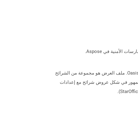
تمثل الملفات التي تحتوي على تمديد .odp تنسيق ملف العرض التقديمي المستخدم بواسطة OpenOffice.org في معيار Oasisopen. ملف العرض هو مجموعة من الشرائح
لجمهور في شكل عروض شرائح مع إعدادات