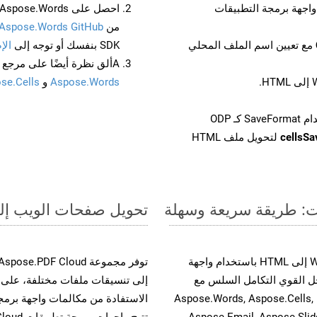
من
Aspose.Words GitHub
مع تعيين اسم الملف المحلي
SDK بنفسك أو توجه إلى
الإ
Aألق نظرة أيضًا على مرجع واجهة برمجة التطبيقات المستند إلى Swagger لـ
Aspose.Words
و
se.Cells
cellsS
لتحويل ملف HTML
تحويل صفحات الويب إلى صيغة ODP - دل
حسّن سير عمل تحويل مستنداتك بتحويل ملفات WEB إلى HTML باستخدام واجهة
وية. يدعم هذا الحل القوي التكامل السلس مع
واجهات برمجة تطبيقات Aspose.Total الأخرى، مثل Aspose.Words, Aspose.Cells,
Aspose.Email, Aspose.Slid