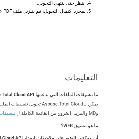
انتظر حتى ينتهي التحويل.
بمجرد اكتمال التحويل، قم بتنزيل ملف PDF على جهازك.
التعليمات
ما تنسيقات الملفات التي تدعمها Aspose.Total Cloud API؟
وMD والمزيد. الخروج من القائمة الكاملة ل
تنسيقات
ما هو تنسيق WEB؟
أين يمكنني العثور على ملاحظات إصدار Aspose.Total Cloud API لـ Java؟