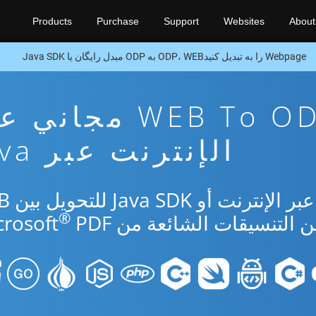
Products
Purchase
Support
Websites
About
Webpage را به تبدیل کنیدODP، WEB به ODP مبدل رایگان یا Java SDK
تطبيق تحويل WEB To ODP مجا
الإنترنت عبر Java
استخدم التطبيق 
®
PDF.