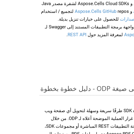
احصل على Aspose.Words و Aspose.Cells Cloud SDKs لشفرة مصدر Java
و
Aspose.Cells GitHub
repos لتجميع / استخدام
صدارات
للحصول على خيارات تنزيل بديلة.
Aspo
لمعرفة المزيد حول
REST API
.
يل خطوة بخطوة
توفر مجموعة SDK Aspose.PDF Cloud طرقًا سريعة وسهلة لتحويل أي صفحة ويب
إلى تنسيقات ملفات مختلفة، على غرار العملية الموضحة أعلاه لـ ODP. من خلال
الاستفادة من مكالمات واجهة برمجة التطبيقات REST المباشرة أو مجموعات SDK،
تتيح واجهات برمجة تطبيقات Aspose.PDF Cloud تحويل ملفات PDF وصفحات الويب