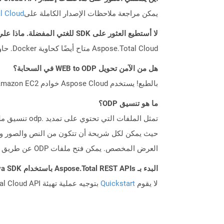
يمكن مراجعة ملاحظات الإصدار الكاملة على
tal Cloud
لا أستطيع العثور على SDK للغتي المفضلة. ماذا علي أن أفعل؟
Aspose.Total Cloud متاح أيضًا كحاوية Docker. حاول استخدامه مع cURL في حالة عدم توفر SDK المطلوب بعد.
هل من الآمن تحويل WEB to ODP في السحابة؟
بالطبع! يستخدم Aspose Cloud خوادم Amazon EC2 السحابية التي تضمن أمان الخدمة ومرونتها. يرجى قراءة المزيد عن الممارسات الأمنية في Aspose.
ما هو تنسيق ODP؟
حيث يمكن لكل شريحة أن تتكون من النص والصور وا
العرض المخصص. يمكن فتح ملفات ODP عن طريق التطبيقات التي تتوافق مع تنسيق OpenDocument (مثل OpenOffice أو StarOffice).
البدء بـ Aspose.Total REST APIs باستخدام Java SDK: دليل المبتدئين
لا يقوم
Quickstart
بتوجيه عملية تهيئة Aspose.Total Cloud API فحسب، بل يساعد أيضًا في تثبيت المكتبات المطلوبة.