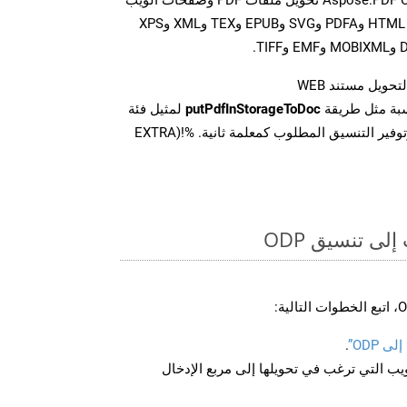
إلى تنسيقات متعددة، بما في ذلك HTML وPDFA وSVG وEPUB وTEX وXML وXPS
تحويل مستند WEB
سبة مثل طريقة
putPdfInStorageToDoc
لمثيل فئة
PDFApi للتحويل من WEB وتوفير التنسيق المطلوب كمعلمة ثانية. %!(EXTRA
ى تنسيق ODP
 ODP”
.
U لصفحة الويب التي ترغب في تحويلها إلى مربع الإدخال