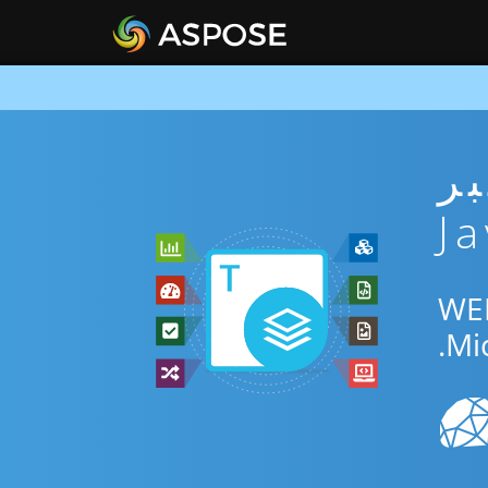
ني عبر
المجاني عبر الإنترنت أو Java SDK للتحويل بين WEB