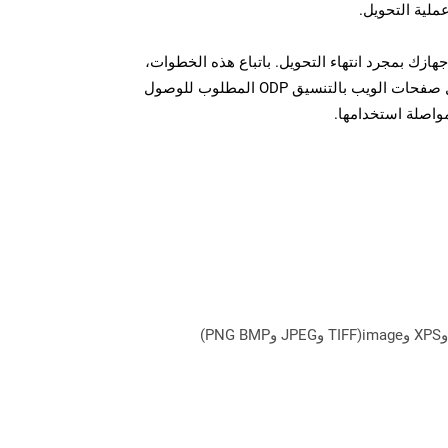
عملية التحويل.
ل الملف ODP على جهازك بمجرد انتهاء التحويل. باتباع هذه الخطوات،
يمكنك بسهولة تحويل وتنزيل صفحات الويب بالتنسيق ODP المطلوب للوصول
مواصلة استخدامها.
يمكن لـ Aspose.Total Cloud تحويل تنسيقات الملفات من أي مجموعة منتجات إلى أي عائلة منتجات أخرى إلى PDF وDOCX وXPS وimage(TIFF وJPEG وPNG BMP)