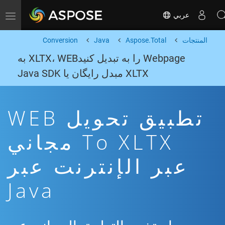
عربي
Toggle navigation
المنتجات
Aspose.Total
Java
Conversion
Webpage را به تبدیل کنیدXLTX، WEB به
XLTX مبدل رایگان یا Java SDK
تطبيق تحويل WEB
To XLTX مجاني
عبر الإنترنت عبر
Java