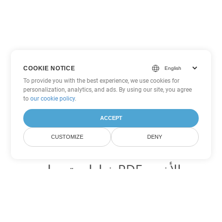
COOKIE NOTICE
To provide you with the best experience, we use cookies for
personalization, analytics, and ads. By using our site, you agree
to
our cookie policy
.
ACCEPT
CUSTOMIZE
DENY
خيارات تحويل PDF الأخرى
تحويل WEB إلى DOC
DOC:
Microsoft Word Binary Format