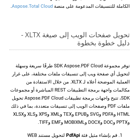
الكاملة للتنسيقات المدعومة على منصة
Aspose.Total Cloud
.
تحويل صفحات الويب إلى صيغة XLTX -
دليل خطوة بخطوة
توفر مجموعة SDK Aspose.PDF Cloud طرقًا سريعة وسهلة
لتحويل أي صفحة ويب إلى تنسيقات ملفات مختلفة، على غرار
العملية الموضحة أعلاه لـ XLTX. من خلال الاستفادة من
مكالمات واجهة برمجة التطبيقات REST المباشرة أو مجموعات
SDK، تتيح واجهات برمجة تطبيقات Aspose.PDF Cloud تحويل
ملفات PDF وصفحات الويب إلى تنسيقات متعددة، بما في ذلك
HTML وPDFA وSVG وEPUB وTEX وXML وXPS وXLS وXLSX
وPPTX وDOC وDOCX وMOBIXML وEMF وTIFF.
قم بإنشاء مثيل فئة
PdfApi
لتحويل مستند WEB