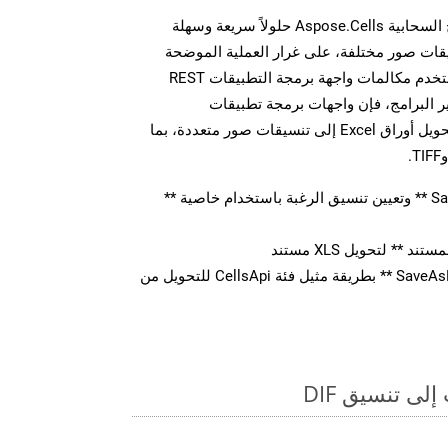
توفر مجموعة أدوات تطوير البرامج السحابية Aspose.Cells حلولاً سريعة وسهلة
 MS Excel إلى تنسيقات صور مختلفة، على غرار العملية الموضحة
أعلاه بالنسبة لـ DIF. سواء كنت تستخدم مكالمات واجهة برمجة التطبيقات REST
 البرامج، فإن واجهات برمجة تطبيقات
Aspose.Cells Cloud تمكنك من تحويل أوراق Excel إلى تنسيقات صور متعددة، بما
قم بإنشاء كائن ** SaveOption ** وتعيين تنسيق الرغبة باستخدام خاصية **
** لتحويل XLS مستند
استدعاء ** SaveAsPostDocument ** بطريقة مثيل فئة CellsApi للتحويل من
ى تنسيق DIF