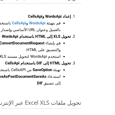
إعداد WordsApi وCellsApi
قم بتهيئة
WordsApi
و
CellsApi
باستخدا
بالعميل وعنوان URL الأساسي وإصدار واجهة برمجة التطبيقات
تحويل XLS إلى HTML باستخدام WordsApi
قم بإنشاء
ConvertDocumentRequest
والتنسيق على HTML.
استخدم WordsApi لتحويل مستند XLS إلى HTML.
تحويل HTML إلى DIF باستخدام CellsApi
تهيئة
SaveOption
من CellsAPI باستخدام SaveFormat كـ DIF
استدعاء
aveAsPostDocumentSaveAs
إلى تنسيق
DIF
تحويل ملفات Excel XLS عبر الإنترنت: طريقة سريعة وسهلة