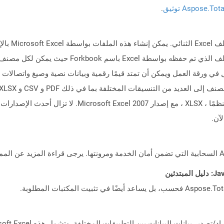
Aspose.To توثيق
.
تمثل الملفات
مثل OpenOffice Calc أو Apple Number. يُعرف الملف الذي 
ي ورقة العمل ويمكن أن تمتد قيمًا رقمية وبيانات نصية وصيغ واتصالات ا