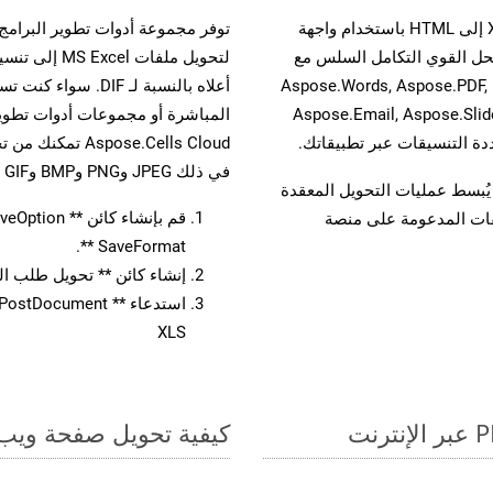
حسّن سير عمل تحويل مستنداتك بتحويل ملفات XLS إلى HTML باستخدام واجهة
القوية. يدعم هذا الحل القوي التكامل السلس مع
لتحويل ملفات
واجهات برمجة تطبيقات Aspose.Total الأخرى، مثل Aspose.Words, Aspose.PDF,
Aspose.Email, Aspose.Slid
المباشرة أو مجموعات أدوات تطوير
في ذلك JPEG وPNG وBMP وGIF وTIFF.
لفات، مما يُبسط عمليات التحويل المعقدة
يقات المدعومة على منصة
SaveFormat **.
إنشاء كائن ** تحويل طلب المستند 
XLS
كيفية تحويل صفحة ويب إل