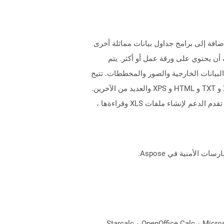
 التي تحتوي على ملحق XLS تنسيق ملف Excel الثنائي. يمكن إنشاء هذه الملفات بواسطة Microsoft Excel بالإضافة إلى برامج جداول بيانات مماثلة أخرى
تم حفظه بواسطة Excel باسم Forkbook حيث يمكن لكل مصنف أن يحتوي على ورقة عمل أو أكثر. يتم
لبيانات الخارجية والصور والمخططات. تتيح
لك تطبيقات مثل Microsoft Excel تصدير بيانات المصنف إلى العديد من التنسيقات المختلفة بما في ذلك PDF و CSV و XLSX و TXT و HTML و XPS والعديد من الآخرين.
تم استبدال تنسيق ملف XLS بتنسيق أكثر انفتاحًا ومنظمًا ، XLSX ، مع إصدار Microsoft Excel 2007. لا تزال أحدث الإصدارات تقدم الدعم لإنشاء ملفات XLS وقراءةها ،
DIF يرمز إلى تنسيق تبادل البيانات المستخدم لاستيراد/تصدير بيانات البيانات بين التطبيقات المختلفة. وتشمل هذه Microsoft Excel و OpenOffice Calc و Starcalc