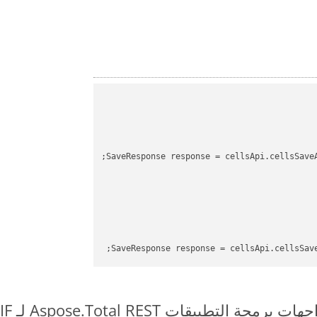
SaveResponse response = cellsApi.cellsSave
SaveResponse response = cellsApi.cellsSav
طبيقات Aspose.Total REST لـ XLS to DIF