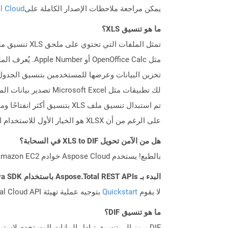
يمكن مراجعة ملاحظات الإصدار الكاملة على
tal Cloud
ما هو تنسيق XLS؟
تخزين البيانات وعرضها للمستخدمين بتنسيق الجدول ف
على الرغم من أن XLSX هو الخيار الأول للاستخدام الآن.
هل من الآمن تحويل XLS to DIF في السحابة؟
بالطبع! يستخدم Aspose Cloud خوادم Amazon EC2 السحابية التي تضمن أمان الخدمة ومرونتها. يرجى قراءة المزيد عن الممارسات الأمنية في Aspose.
البدء بـ Aspose.Total REST APIs باستخدام Java SDK: دليل المبتدئين
لا يقوم
Quickstart
بتوجيه عملية تهيئة Aspose.Total Cloud API فحسب، بل يساعد أيضًا في تثبيت المكتبات المطلوبة.
ما هو تنسيق DIF؟