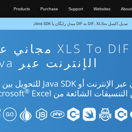
Products
Purchase
Support
Websites
About
تبدیل اکسل بهDIF، XLS به DIF مبدل رایگان یا Java SDK
تطبيق تحويل XLS To DIF مجا
الإنترنت عبر Java
®
Excel.