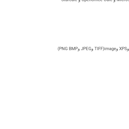
يمكن لـ Aspose.Total Cloud تحويل تنسيقات الملفات من أي مجموعة منتجات إلى أي عائلة منتجات أخرى إلى PDF وDOCX وXPS وimage(TIFF وJPEG وPNG BMP)