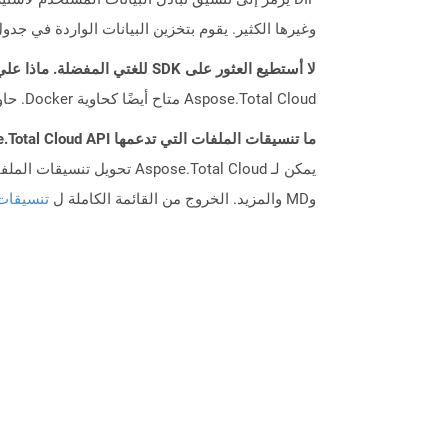
وغيرها الكثير. يقوم بتخزين البيانات الواردة في جدو
لا أستطيع العثور على SDK للغتي المفضلة. ماذا علي أن أفعل؟
Aspose.Total Cloud متاح أيضًا كحاوية Docker. حاول استخدامه مع cURL في حالة عدم توفر SDK المطلوب بعد.
ما تنسيقات الملفات التي تدعمها Aspose.Total Cloud API؟
وMD والمزيد. الخروج من القائمة الكاملة ل
تنسيقات