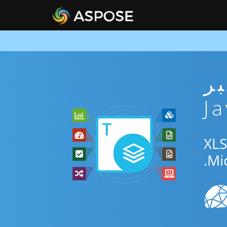
ني عبر
استخدم التطبيق المجاني عبر الإنترنت أو Java SDK للتحويل بين XLS