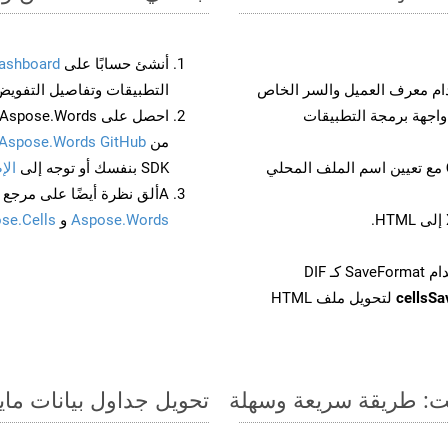
أنشئ حسابًا على
ashboard
م معرف العميل والسر الخاص
التطبيقات وتفاصيل التفويض
من
Aspose.Words GitHub
مع تعيين اسم الملف المحلي
SDK بنفسك أو توجه إلى
الإ
Aألق نظرة أيضًا على مرجع واجهة برمجة التطبيقات المستند إلى Swagger لـ
Aspose.Words
و
se.Cells
cellsS
لتحويل ملف HTML
تحويل جداول بيانات مايكروسوفت إكسل من