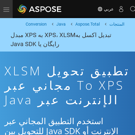
عربي
Toggle navigation
المنتجات
Aspose.Total
Java
Conversion
تبدیل اکسل بهXPS، XLSM به XPS مبدل
رایگان یا Java SDK
تطبيق تحويل XLSM
To XPS مجاني عبر
الإنترنت عبر Java
استخدم التطبيق المجاني عبر
الإنترنت أو Java SDK للتحويل بين