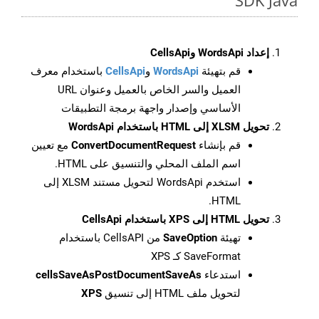
SDK Java
إعداد WordsApi وCellsApi
قم بتهيئة
WordsApi
و
CellsApi
باستخدام معرف
العميل والسر الخاص بالعميل وعنوان URL
الأساسي وإصدار واجهة برمجة التطبيقات
تحويل XLSM إلى HTML باستخدام WordsApi
قم بإنشاء
ConvertDocumentRequest
مع تعيين
اسم الملف المحلي والتنسيق على HTML.
استخدم WordsApi لتحويل مستند XLSM إلى
HTML.
تحويل HTML إلى XPS باستخدام CellsApi
تهيئة
SaveOption
من CellsAPI باستخدام
SaveFormat كـ XPS
استدعاء
cellsSaveAsPostDocumentSaveAs
لتحويل ملف HTML إلى تنسيق
XPS