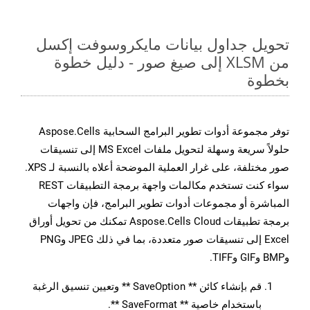
تحويل جداول بيانات مايكروسوفت إكسل
من XLSM إلى صيغ صور - دليل خطوة
بخطوة
توفر مجموعة أدوات تطوير البرامج السحابية Aspose.Cells
حلولاً سريعة وسهلة لتحويل ملفات MS Excel إلى تنسيقات
صور مختلفة، على غرار العملية الموضحة أعلاه بالنسبة لـ XPS.
سواء كنت تستخدم مكالمات واجهة برمجة التطبيقات REST
المباشرة أو مجموعات أدوات تطوير البرامج، فإن واجهات
برمجة تطبيقات Aspose.Cells Cloud تمكنك من تحويل أوراق
Excel إلى تنسيقات صور متعددة، بما في ذلك JPEG وPNG
وBMP وGIF وTIFF.
قم بإنشاء كائن ** SaveOption ** وتعيين تنسيق الرغبة
باستخدام خاصية ** SaveFormat **.