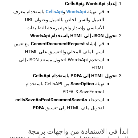
إعداد WordsApi وCellsApi
قم بتهيئة
WordsApi
و
CellsApi
باستخدام معرف
العميل والسر الخاص بالعميل وعنوان URL
الأساسي وإصدار واجهة برمجة التطبيقات
تحويل JSON إلى HTML باستخدام WordsApi
قم بإنشاء
ConvertDocumentRequest
مع تعيين
اسم الملف المحلي والتنسيق على HTML.
استخدم WordsApi لتحويل مستند JSON إلى
HTML.
تحويل HTML إلى PDFA باستخدام CellsApi
تهيئة
SaveOption
من CellsAPI باستخدام
SaveFormat كـ PDFA
استدعاء
cellsSaveAsPostDocumentSaveAs
لتحويل ملف HTML إلى تنسيق
PDFA
ابدأ في الاستفادة من واجهات برمجة