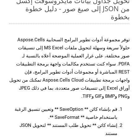
تحويل جداول بيانات مايكروسوفت إكسل
من JSON إلى صيغ صور - دليل خطوة
بخطوة
توفر مجموعة أدوات تطوير البرامج السحابية Aspose.Cells
حلولاً سريعة وسهلة لتحويل ملفات MS Excel إلى تنسيقات
صور مختلفة، على غرار العملية الموضحة أعلاه بالنسبة لـ
PDFA. سواء كنت تستخدم مكالمات واجهة برمجة التطبيقات
REST المباشرة أو مجموعات أدوات تطوير البرامج، فإن
واجهات برمجة تطبيقات Aspose.Cells Cloud تمكنك من تحويل
أوراق Excel إلى تنسيقات صور متعددة، بما في ذلك JPEG
وPNG وBMP وGIF وTIFF.
قم بإنشاء كائن ** SaveOption ** وتعيين تنسيق الرغبة
باستخدام خاصية ** SaveFormat **.
إنشاء كائن ** تحويل طلب المستند ** لتحويل JSON
مستند