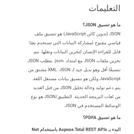
التعليمات
ما هو تنسيق JSON؟
JSON (تدوين كائن JavaScript) هو تنسيق ملف
قياسي مفتوح لمشاركة البيانات التي تستخدم نصًا
قابل للقراءة الإنسان لتخزين البيانات ونقلها. يتم
تخزين ملفات JSON مع امتداد .json. يتطلب JSON
تنسيقًا أقل وهو بديل جيد لـ XML. JSON مشتق من
JavaScript ولكن هو تنسيق بيانات مستقل اللغة.
يتم دعم توليد وحالة تحليل JSON من قبل العديد
من لغات البرمجة الحديثة. التطبيق/JSON هو نوع
الوسائط المستخدم في JSON.
ما هو تنسيق PDFA؟
البدء بـ Aspose.Total REST APIs باستخدام Net