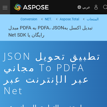
عربي
Toggle navigation
المنتجات
Aspose.Total
.NET
Conversion
تبدیل اکسل بهPDFA، JSON به PDFA مبدل
رایگان یا Net SDK
تطبيق تحويل JSON
To PDFA مجاني
عبر الإنترنت عبر
Net