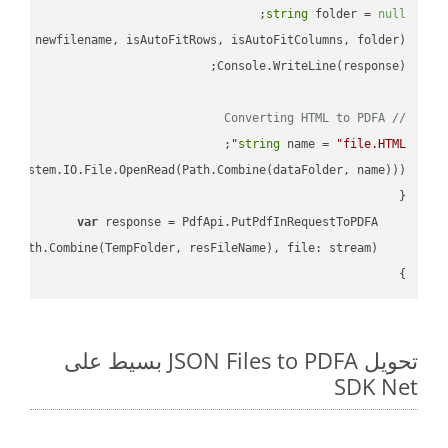
;

string
 folder = 
null
// Converting HTML to PDFA
;

string
 name = 
"file.HTML"
var
}

تحويل JSON Files to PDFA بسيط على
SDK Net