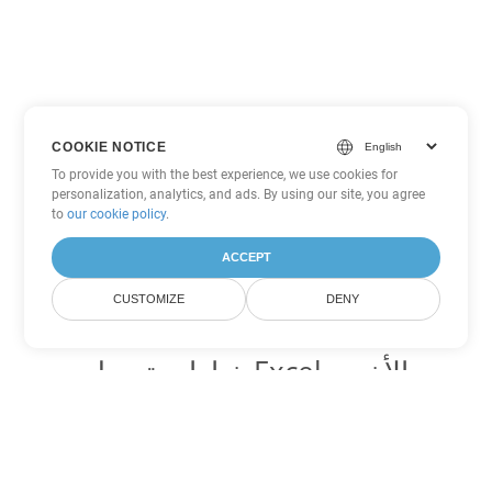
COOKIE NOTICE
To provide you with the best experience, we use cookies for
personalization, analytics, and ads. By using our site, you agree
to
our cookie policy
.
ACCEPT
CUSTOMIZE
DENY
خيارات تحويل Excel الأخرى
تحويل JSON إلى DOC
DOC:
Microsoft Word Binary Format