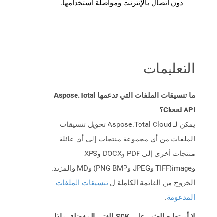
دون اتصال بالإنترنت ومواصلة استخدامها.
التعليمات
ما تنسيقات الملفات التي تدعمها Aspose.Total
Cloud API؟
يمكن لـ Aspose.Total Cloud تحويل تنسيقات
الملفات من أي مجموعة منتجات إلى أي عائلة
منتجات أخرى إلى PDF وDOCX وXPS
وimage(TIFF وJPEG وPNG BMP) وMD والمزيد.
الخروج من القائمة الكاملة ل
تنسيقات الملفات
المدعومة
.
لا أستطيع العثور على SDK للغتي المفضلة. ماذا