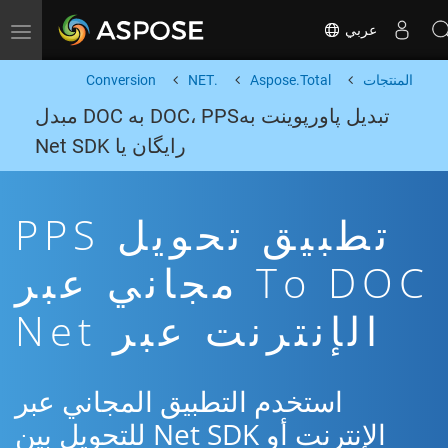
عربي
Toggle navigation
المنتجات
Aspose.Total
.NET
Conversion
تبدیل پاورپوینت بهDOC، PPS به DOC مبدل
رایگان یا Net SDK
تطبيق تحويل PPS
To DOC مجاني عبر
الإنترنت عبر Net
استخدم التطبيق المجاني عبر
الإنترنت أو Net SDK للتحويل بين