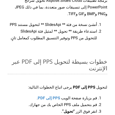
برمجة تطبيقات Aspose.Slides Cloud تحويل شرائح
PowerPoint إلى تنسيقات صور متعددة، بما في ذلك JPEG
وPNG وBMP وGIF وTIFF.
أنشئ نسخة من فئة ** SlidesApi ** لتحويل مستند PPS
استدعاء طريقة ** تحويل ** لمثيل فئة SlidesApi
للتحويل من PPS وتوفير التنسيق المطلوب كمعامل ثانٍ.
خطوات بسيطة لتحويل PPS إلى PDF عبر
الإنترنت
لتحويل
PPS إلى PDF
يرجى اتباع الخطوات التالية:
قم بزيارة صفحة الويب
PPS إلى PDF
.
قم بتحميل ملف PPS الخاص بك من جهازك.
انقر فوق الزر
“تحويل”
.