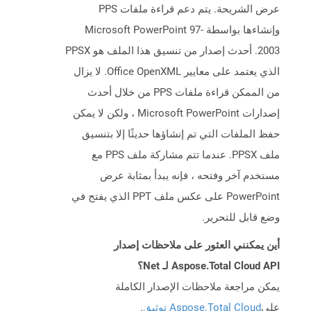
عرض الشريحة. يتم دعم قراءة ملفات PPS
وإنشاءها بواسطة Microsoft PowerPoint 97-
2003. أحدث إصدار من تنسيق هذا الملف هو PPSX
الذي يعتمد على معايير Office OpenXML. لا يزال
من الممكن قراءة ملفات PPS من خلال أحدث
إصدارات Microsoft PowerPoint ، ولكن لا يمكن
حفظ الملفات التي تم إنشاؤها حديثًا إلا بتنسيق
ملف PPSX. عندما تتم مشاركة ملف PPS مع
مستخدم آخر وفتحه ، فإنه يبدأ بمثابة عرض
PowerPoint على عكس ملف PPT الذي يفتح في
وضع قابل للتحرير.
أين يمكنني العثور على ملاحظات إصدار
Aspose.Total Cloud API لـ Net؟
يمكن مراجعة ملاحظات الإصدار الكاملة
على
Aspose.Total Cloud توثيق
.