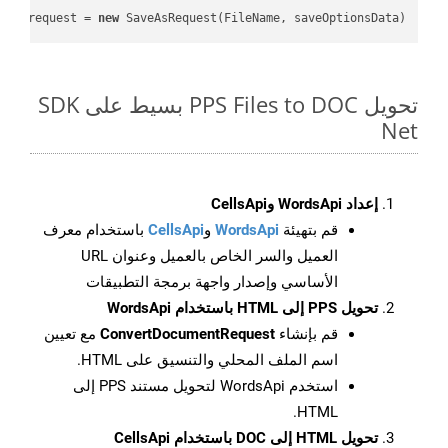
var
 request = 
new
 SaveAsRequest(FileName, saveOptionsData);

تحويل PPS Files to DOC بسيط على SDK
Net
إعداد WordsApi وCellsApi
قم بتهيئة
WordsApi
و
CellsApi
باستخدام معرف
العميل والسر الخاص بالعميل وعنوان URL
الأساسي وإصدار واجهة برمجة التطبيقات
تحويل PPS إلى HTML باستخدام WordsApi
قم بإنشاء
ConvertDocumentRequest
مع تعيين
اسم الملف المحلي والتنسيق على HTML.
استخدم WordsApi لتحويل مستند PPS إلى
HTML.
تحويل HTML إلى DOC باستخدام CellsApi