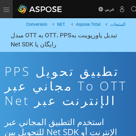
عربي
Toggle navigation
المنتجات
Aspose.Total
.NET
Conversion
تبدیل پاورپوینت بهOTT، PPS به OTT مبدل
رایگان یا Net SDK
تطبيق تحويل PPS
To OTT مجاني عبر
الإنترنت عبر Net
استخدم التطبيق المجاني عبر
الإنترنت أو Net SDK للتحويل بين