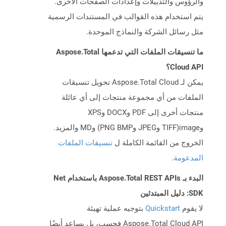
والرؤوس والتذييلات وإعدادات الصفحات الأخرى.
يتم استخدام هذه القوالب في المستندات الرسمية
مثل رسائل الشركة والنماذج الموحدة.
ما تنسيقات الملفات التي تدعمها Aspose.Total
Cloud API؟
يمكن لـ Aspose.Total Cloud تحويل تنسيقات
الملفات من أي مجموعة منتجات إلى أي عائلة
منتجات أخرى إلى PDF وDOCX وXPS
وimage(TIFF وJPEG وPNG BMP) وMD والمزيد.
الخروج من القائمة الكاملة ل
تنسيقات الملفات
المدعومة
.
البدء بـ Aspose.Total REST APIs باستخدام Net
SDK: دليل المبتدئين
لا يقوم
Quickstart
بتوجيه عملية تهيئة
Aspose.Total Cloud API فحسب، بل يساعد أيضًا