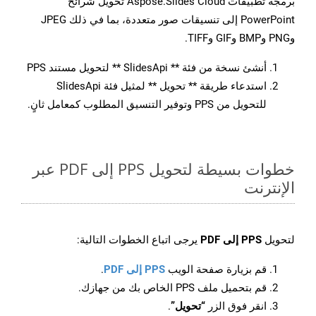
برمجة تطبيقات Aspose.Slides Cloud تحويل شرائح
PowerPoint إلى تنسيقات صور متعددة، بما في ذلك JPEG
وPNG وBMP وGIF وTIFF.
أنشئ نسخة من فئة ** SlidesApi ** لتحويل مستند PPS
استدعاء طريقة ** تحويل ** لمثيل فئة SlidesApi
للتحويل من PPS وتوفير التنسيق المطلوب كمعامل ثانٍ.
خطوات بسيطة لتحويل PPS إلى PDF عبر
الإنترنت
لتحويل
PPS إلى PDF
يرجى اتباع الخطوات التالية:
قم بزيارة صفحة الويب
PPS إلى PDF
.
قم بتحميل ملف PPS الخاص بك من جهازك.
انقر فوق الزر
“تحويل”
.