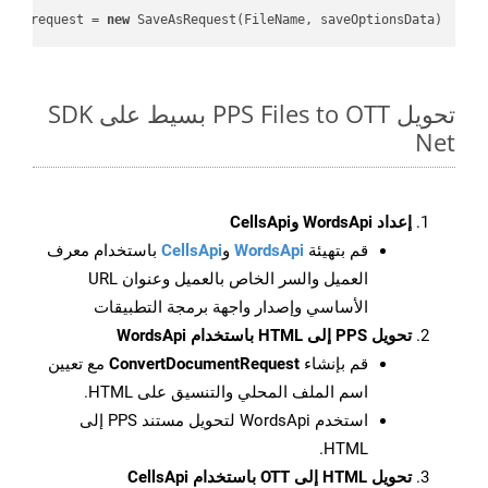
var
 request = 
new
 SaveAsRequest(FileName, saveOptionsData);

تحويل PPS Files to OTT بسيط على SDK
Net
إعداد WordsApi وCellsApi
قم بتهيئة
WordsApi
و
CellsApi
باستخدام معرف
العميل والسر الخاص بالعميل وعنوان URL
الأساسي وإصدار واجهة برمجة التطبيقات
تحويل PPS إلى HTML باستخدام WordsApi
قم بإنشاء
ConvertDocumentRequest
مع تعيين
اسم الملف المحلي والتنسيق على HTML.
استخدم WordsApi لتحويل مستند PPS إلى
HTML.
تحويل HTML إلى OTT باستخدام CellsApi