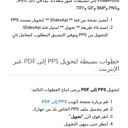
PowerPoint إلى تنسيقات صور متعددة، بما في ذلك JPEG
وPNG وBMP وGIF وTIFF.
أنشئ نسخة من فئة ** SlidesApi ** لتحويل مستند PPS
استدعاء طريقة ** تحويل ** لمثيل فئة SlidesApi
للتحويل من PPS وتوفير التنسيق المطلوب كمعامل ثانٍ.
خطوات بسيطة لتحويل PPS إلى PDF عبر
الإنترنت
لتحويل
PPS إلى PDF
يرجى اتباع الخطوات التالية:
قم بزيارة صفحة الويب
PPS إلى PDF
.
قم بتحميل ملف PPS الخاص بك من جهازك.
انقر فوق الزر
“تحويل”
.
انتظر حتى ينتهي التحويل.