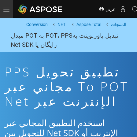
عربي
Toggle navigation
المنتجات
Aspose.Total
.NET
Conversion
تبدیل پاورپوینت بهPOT، PPS به POT مبدل
رایگان یا Net SDK
تطبيق تحويل PPS
To POT مجاني عبر
الإنترنت عبر Net
استخدم التطبيق المجاني عبر
الإنترنت أو Net SDK للتحويل بين