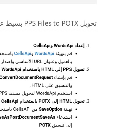
تحويل PPS Files to POTX بسيط على SDK Net
إعداد WordsApi وCellsApi
قم بتهيئة
WordsApi
و
CellsApi
باستخدا
بالعميل وعنوان URL الأساسي وإصدار واجهة برمجة التطبيقات
تحويل PPS إلى HTML باستخدام WordsApi
قم بإنشاء
ConvertDocumentRequest
والتنسيق على HTML.
استخدم WordsApi لتحويل مستند PPS إلى HTML.
تحويل HTML إلى POTX باستخدام CellsApi
تهيئة
SaveOption
من CellsAPI باستخدام SaveFormat كـ POTX
استدعاء
aveAsPostDocumentSaveAs
إلى تنسيق
POTX