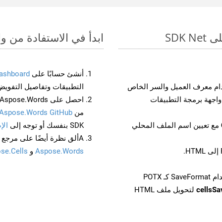
ابدأ في الاستفادة من واجهات برمجة الت
أنشئ حسابًا على
ashboard
م معرف العميل والسر الخاص
التطبيقات وتفاصيل التفويض
من
Aspose.Words GitHub
مع تعيين اسم الملف المحلي
SDK بنفسك أو توجه إلى
الإ
Aألق نظرة أيضًا على مرجع واجهة برمجة التطبيقات المستند إلى Swagger لـ
Aspose.Words
و
se.Cells
cellsS
لتحويل ملف HTML