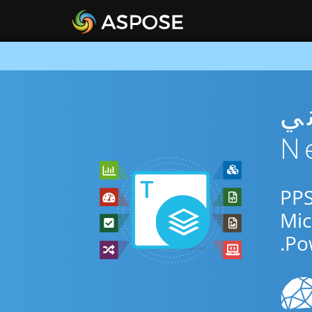
PP مجاني
دم التطبيق المجاني عبر الإنترنت أو Net SDK للتحويل بين PPS
Po