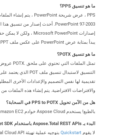
ما هو تنسيق PPS؟
يبدأ بمثابة عرض PowerPoint على عكس ملف PPT الذي يفتح في وضع قابل للتحرير.
ما هو تنسيق POTX؟
تقديمية لها نفس التصميم والإعدادات الأخرى المطلو
والافتراضات الافتراضية. يتم إنشاء هذه الملفات م
هل من الآمن تحويل PPS to POTX في السحابة؟
بالطبع! يستخدم Aspose Cloud خوادم Amazon EC2 السحابية التي تضمن أمان الخدمة ومرونتها. يرجى قراءة المزيد عن الممارسات الأمنية في Aspose.
البدء بـ Aspose.Total REST APIs باستخدام Net SDK: دليل المبتدئين
لا يقوم
Quickstart
بتوجيه عملية تهيئة Aspose.Total Cloud API فحسب، بل يساعد أيضًا في تثبيت المكتبات المطلوبة.