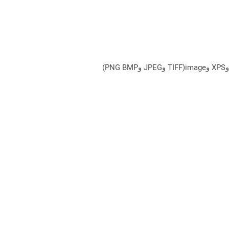
يمكن لـ Aspose.Total Cloud تحويل تنسيقات الملفات من أي مجموعة منتجات إلى أي عائلة منتجات أخرى إلى PDF وDOCX وXPS وimage(TIFF وJPEG وPNG BMP)