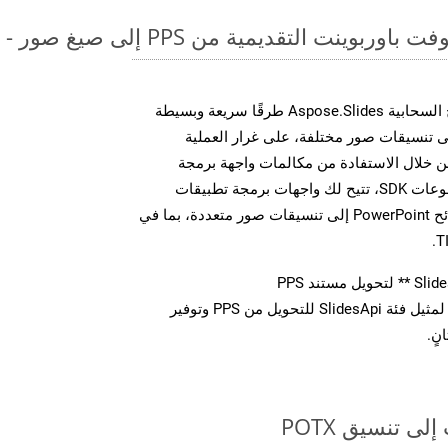
قديمية من PPS إلى صيغ صور - دليل خطوة بخطوة
توفر مجموعة أدوات تطوير البرامج السحابية Aspose.Slides طرقًا سريعة وبسيطة
يل ملفات MS PowerPoint إلى تنسيقات صور مختلفة، على غرار العملية
ضحة أعلاه بالنسبة لـ POTX. من خلال الاستفادة من مكالمات واجهة برمجة
التطبيقات REST المباشرة أو مجموعات SDK، تتيح لك واجهات برمجة تطبيقات
Aspose.Slides Cloud تحويل شرائح PowerPoint إلى تنسيقات صور متعددة، بما في
استدعاء طريقة ** تحويل ** لمثيل فئة SlidesApi للتحويل من PPS وتوفير
نٍ.
ى تنسيق POTX