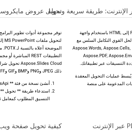
تحويل عروض مايكروسوفت باوربوينت الت
حسّن سير عمل تحويل مستنداتك بتحويل ملفات PPS إلى HTML باستخدام واجهة
A القوية. يدعم هذا الحل القوي التكامل السلس مع
لتحو
واجهات برمجة تطبيقات Aspose.Total الأخرى، مثل Aspose.Words, Aspose.Cells,
المو
Aspose.PDF, Aspose.Ema
ذلك JPEG وPNG وBMP وGIF وTIFF.
لفات، مما يُبسط عمليات التحويل المعقدة
أنشئ نسخة من فئة ** SlidesApi ** لتحويل مستند PPS
يقات المدعومة على منصة
التنسيق المطلوب كمعامل ثا
كيفية تحويل صفحة ويب إل