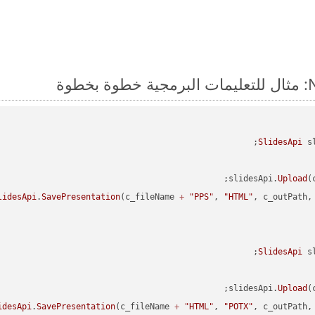
SlidesApi
 s
slidesApi.
Upload
(
lidesApi
.
SavePresentation
(c_fileName 
+
"PPS"
, 
"HTML"
SlidesApi
 s
slidesApi.
Upload
(
idesApi
.
SavePresentation
(c_fileName 
+
"HTML"
, 
"POTX"
, c_outPath, 