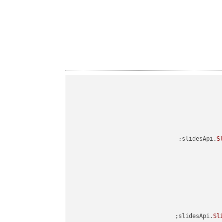
slidesApi.
S
slidesApi.
Sl