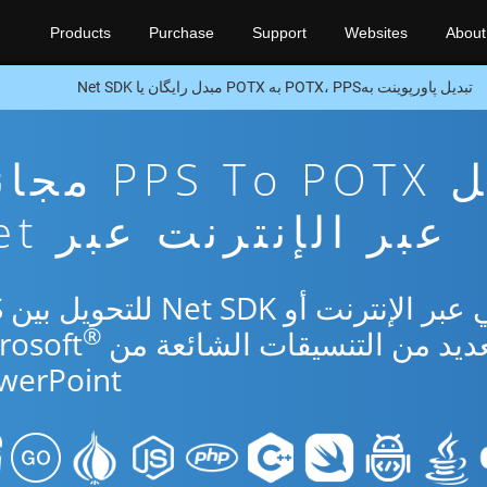
Products
Purchase
Support
Websites
About
تبدیل پاورپوینت بهPOTX، PPS به POTX مبدل رایگان یا Net SDK
تطبيق تحويل S To POTX
عبر الإنترنت عبر Net
استخ
®
werPoint.