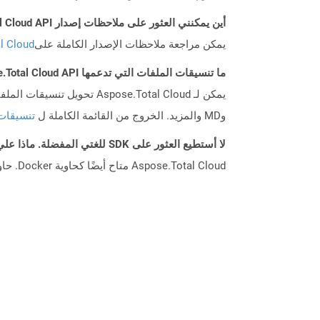
أين يمكنني العثور على ملاحظات إصدار Aspose.Total Cloud API لـ Net؟
يمكن مراجعة ملاحظات الإصدار الكاملة على
tal Cloud
ما تنسيقات الملفات التي تدعمها Aspose.Total Cloud API؟
وMD والمزيد. الخروج من القائمة الكاملة ل
تنسيقات
لا أستطيع العثور على SDK للغتي المفضلة. ماذا علي أن أفعل؟
Aspose.Total Cloud متاح أيضًا كحاوية Docker. حاول استخدامه مع cURL في حالة عدم توفر SDK المطلوب بعد.