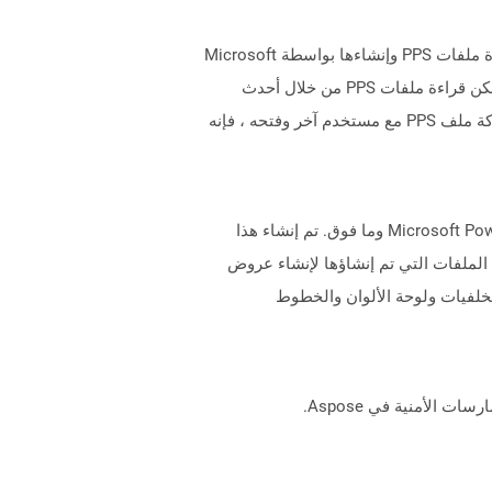
PPS ، عرض شريحة PowerPoint ، يتم إنشاء الملفات باستخدام Microsoft PowerPoint لغرض عرض الشريحة. يتم دعم قراءة ملفات PPS وإنشاءها بواسطة Microsoft
PowerPoint 97-2003. أحدث إصدار من تنسيق هذا الملف هو PPSX الذي يعتمد على معايير Office OpenXML. لا يزال من الممكن قراءة ملفات PPS من خلال أحدث
إصدارات Microsoft PowerPoint ، ولكن لا يمكن حفظ الملفات التي تم إنشاؤها حديثًا إلا بتنسيق ملف PPSX. عندما تتم مشاركة ملف PPS مع مستخدم آخر وفتحه ، فإنه
تمثل الملفات التي تحتوي على ملحق .POTX عروض قالب Microsoft PowerPoint التي يتم إنشاؤها باستخدام Microsoft PowerPoint 2007 وما فوق. تم إنشاء هذا
لى تنسيق الملف الثنائي ويتم دعمه بـ PowerPoint 97-2003. يمكن استخدام الملفات التي تم إنشاؤها لإنشاء عروض
لخلفيات ولوحة الألوان والخطوط