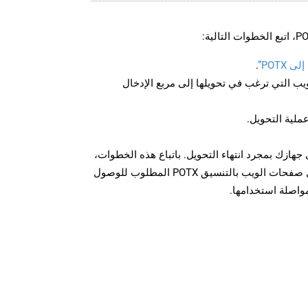
POTX”
.
U لصفحة الويب التي ترغب في تحويلها إلى مربع الإدخال
عملية التحويل.
زيل الملف POTX على جهازك بمجرد انتهاء التحويل. باتباع هذه الخطوات،
يمكنك بسهولة تحويل وتنزيل صفحات الويب بالتنسيق POTX المطلوب للوصول
مواصلة استخدامها.