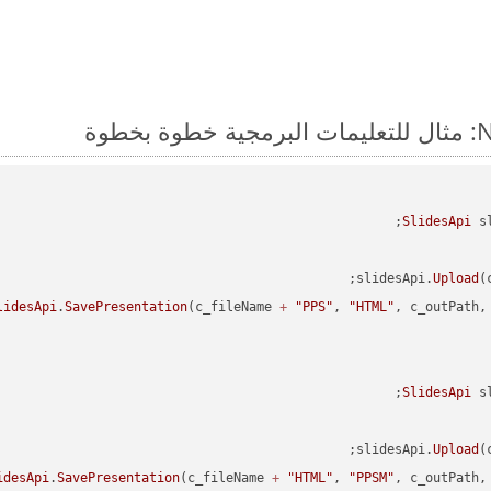
SlidesApi
 s
slidesApi.
Upload
(
lidesApi
.
SavePresentation
(c_fileName 
+
"PPS"
, 
"HTML"
SlidesApi
 s
slidesApi.
Upload
(
idesApi
.
SavePresentation
(c_fileName 
+
"HTML"
, 
"PPSM"
, c_outPath, 