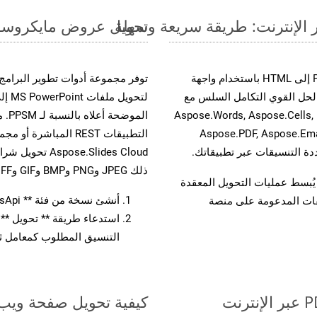
تحويل عروض مايكروسوفت باوربوينت الت
حسّن سير عمل تحويل مستنداتك بتحويل ملفات PPS إلى HTML باستخدام واجهة
A القوية. يدعم هذا الحل القوي التكامل السلس مع
لتحو
واجهات برمجة تطبيقات Aspose.Total الأخرى، مثل Aspose.Words, Aspose.Cells,
الم
Aspose.PDF, Aspose.Ema
ذلك JPEG وPNG وBMP وGIF وTIFF.
لفات، مما يُبسط عمليات التحويل المعقدة
أنشئ نسخة من فئة ** SlidesApi ** لتحويل مستند PPS
يقات المدعومة على منصة
التنسيق المطلوب كمعامل ثا
كيفية تحويل صفحة ويب إل