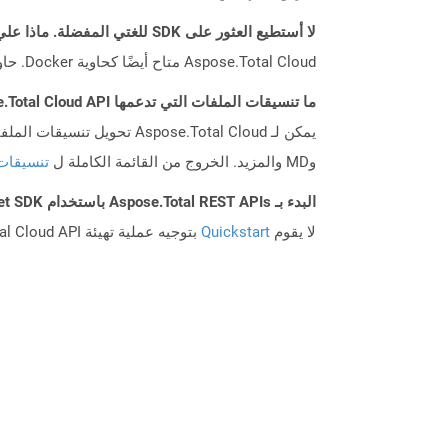
لا أستطيع العثور على SDK للغتي المفضلة. ماذا علي أن أفعل؟
Aspose.Total Cloud متاح أيضًا كحاوية Docker. حاول استخدامه مع cURL في حالة عدم توفر SDK المطلوب بعد.
ما تنسيقات الملفات التي تدعمها Aspose.Total Cloud API؟
وMD والمزيد. الخروج من القائمة الكاملة ل
تنسيقات
البدء بـ Aspose.Total REST APIs باستخدام Net SDK: دليل المبتدئين
لا يقوم
Quickstart
بتوجيه عملية تهيئة Aspose.Total Cloud API فحسب، بل يساعد أيضًا في تثبيت المكتبات المطلوبة.