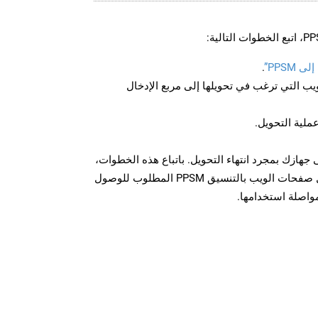
PPSM”
.
U لصفحة الويب التي ترغب في تحويلها إلى مربع الإدخال
عملية التحويل.
زيل الملف PPSM على جهازك بمجرد انتهاء التحويل. باتباع هذه الخطوات،
يمكنك بسهولة تحويل وتنزيل صفحات الويب بالتنسيق PPSM المطلوب للوصول
مواصلة استخدامها.