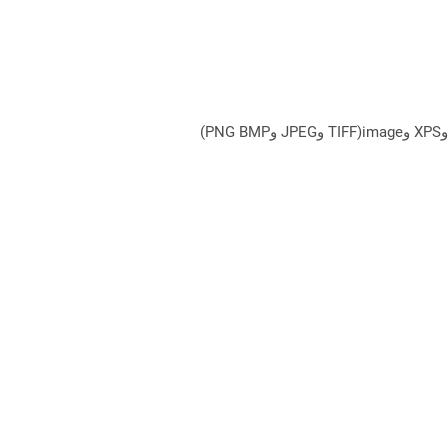
يمكن لـ Aspose.Total Cloud تحويل تنسيقات الملفات من أي مجموعة منتجات إلى أي عائلة منتجات أخرى إلى PDF وDOCX وXPS وimage(TIFF وJPEG وPNG BMP)