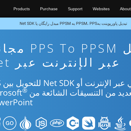
Products
Purchase
Support
Websites
About
تبدیل پاورپوینت بهPPSM، PPS به PPSM مبدل رایگان یا Net SDK
تطبيق تحويل S To PPSM
عبر الإنترنت عبر Net
استخ
®
werPoint.