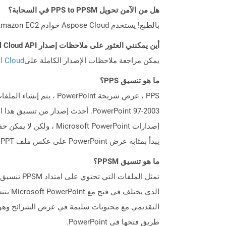
هل من الآمن تحويل PPS to PPSM في السحابة؟
بالطبع! يستخدم Aspose Cloud خوادم Amazon EC2 السحابية التي تضمن أمان الخدمة ومرونتها. يرجى قراءة المزيد عن الممارسات الأمنية في Aspose.
أين يمكنني العثور على ملاحظات إصدار Aspose.Total Cloud API لـ Net؟
يمكن مراجعة ملاحظات الإصدار الكاملة على
tal Cloud
ما هو تنسيق PPS؟
يبدأ بمثابة عرض PowerPoint على عكس ملف PPT الذي يفتح في وضع قابل للتحرير.
ما هو تنسيق PPSM؟
طريق فتحها في PowerPoint.