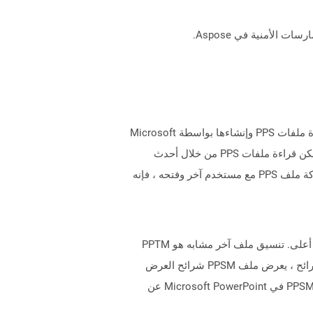
PPS ، عرض شريحة PowerPoint ، يتم إنشاء الملفات باستخدام Microsoft PowerPoint لغرض عرض الشريحة. يتم دعم قراءة ملفات PPS وإنشاءها بواسطة Microsoft
PowerPoint 97-2003. أحدث إصدار من تنسيق هذا الملف هو PPSX الذي يعتمد على معايير Office OpenXML. لا يزال من الممكن قراءة ملفات PPS من خلال أحدث
إصدارات Microsoft PowerPoint ، ولكن لا يمكن حفظ الملفات التي تم إنشاؤها حديثًا إلا بتنسيق ملف PPSX. عندما تتم مشاركة ملف PPS مع مستخدم آخر وفتحه ، فإنه
تمثل الملفات التي تحتوي على امتداد PPSM تنسيق ملف Slide Slide الذي يدعم الماكرو مع Microsoft PowerPoint 2007 أو أعلى. تنسيق ملف آخر مشابه هو PPTM
الذي يختلف في فتح مع Microsoft PowerPoint بتنسيق قابل للتحرير بدلاً من تشغيله كمعرض للشرائح. عند تشغيل عرض الشرائح ، يعرض ملف PPSM شرائح العرض
التقديمي مع محتويات سليمة في عرض الشرائح وهو في وضع القراءة فقط بشكل افتراضي. لا يزال من الممكن تحرير ملفات PPSM في Microsoft PowerPoint عن