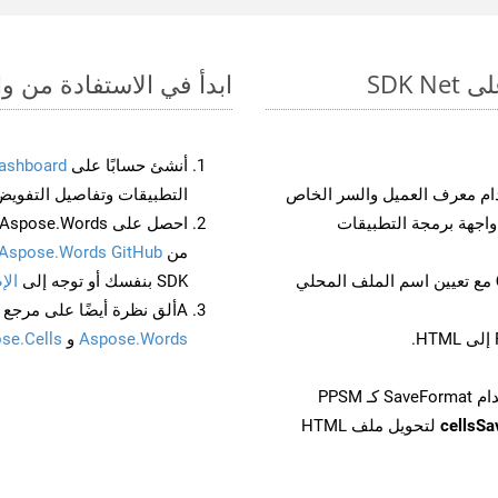
ابدأ في الاستفادة من واجهات برمجة الت
أنشئ حسابًا على
ashboard
م معرف العميل والسر الخاص
التطبيقات وتفاصيل التفويض
من
Aspose.Words GitHub
مع تعيين اسم الملف المحلي
SDK بنفسك أو توجه إلى
الإ
Aألق نظرة أيضًا على مرجع واجهة برمجة التطبيقات المستند إلى Swagger لـ
Aspose.Words
و
se.Cells
cellsS
لتحويل ملف HTML