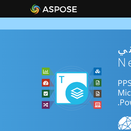
PP مجاني
دم التطبيق المجاني عبر الإنترنت أو Net SDK للتحويل بين PPS
Po