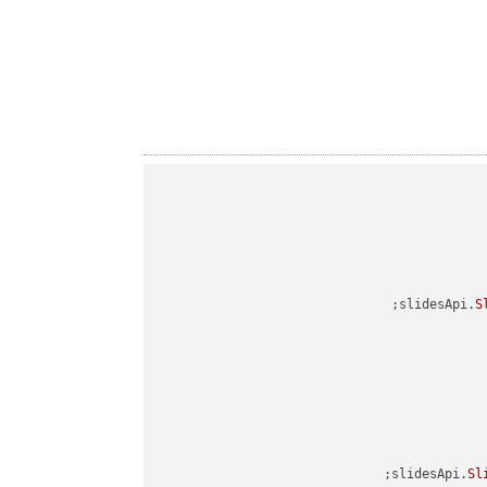
slidesApi.
S
slidesApi.
Sl