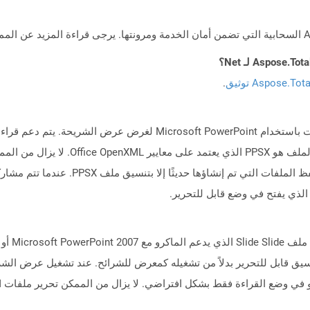
Aspose.To توثيق
.