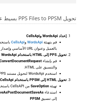
تحويل PPS Files to PPSM بسيط على SDK Net
إعداد WordsApi وCellsApi
قم بتهيئة
WordsApi
و
CellsApi
باستخدا
بالعميل وعنوان URL الأساسي وإصدار واجهة برمجة التطبيقات
تحويل PPS إلى HTML باستخدام WordsApi
قم بإنشاء
ConvertDocumentRequest
والتنسيق على HTML.
استخدم WordsApi لتحويل مستند PPS إلى HTML.
تحويل HTML إلى PPSM باستخدام CellsApi
تهيئة
SaveOption
من CellsAPI باستخدام SaveFormat كـ PPSM
استدعاء
aveAsPostDocumentSaveAs
إلى تنسيق
PPSM