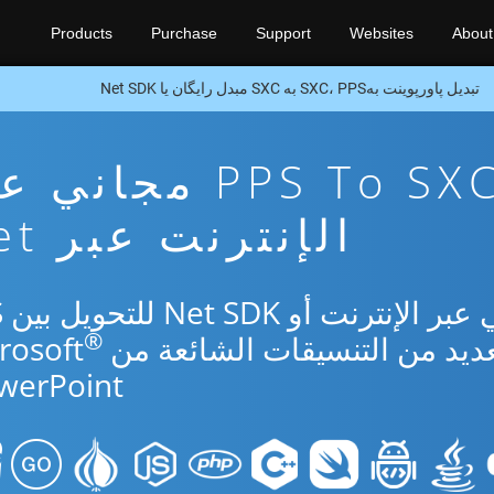
Products
Purchase
Support
Websites
About
تبدیل پاورپوینت بهSXC، PPS به SXC مبدل رایگان یا Net SDK
تطبيق تحويل PPS To SXC مجا
الإنترنت عبر Net
استخ
®
werPoint.