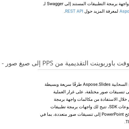
Aspo
لمعرفة المزيد حول
REST API
.
قديمية من PPS إلى صيغ صور - دليل خطوة بخطوة
توفر مجموعة أدوات تطوير البرامج السحابية Aspose.Slides طرقًا سريعة وبسيطة
يل ملفات MS PowerPoint إلى تنسيقات صور مختلفة، على غرار العملية
ة أعلاه بالنسبة لـ SXC. من خلال الاستفادة من مكالمات واجهة برمجة
التطبيقات REST المباشرة أو مجموعات SDK، تتيح لك واجهات برمجة تطبيقات
Aspose.Slides Cloud تحويل شرائح PowerPoint إلى تنسيقات صور متعددة، بما في