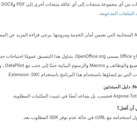
 الملفات المدعومة
.
ينتمي تنسيق الملف SXC (Sun XML CALC) إلى جناح Office يسمى OpenOffice.org.
جدول بيانا
 إنشاؤها باستخدام هذا البرنامج باستخدام Extension .SXC.