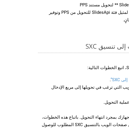
استدعاء طريقة ** تحويل ** لمثيل فئة SlidesApi للتحويل من PPS وتوفير
نٍ.
ى تنسيق SXC
 SXC”
.
U لصفحة الويب التي ترغب في تحويلها إلى مربع الإدخال
عملية التحويل.
ل الملف SXC على جهازك بمجرد انتهاء التحويل. باتباع هذه الخطوات،
يمكنك بسهولة تحويل وتنزيل صفحات الويب بالتنسيق SXC المطلوب للوصول