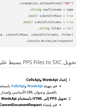
svaeOption.setSaveFormat(
"SXC"
);

string
 newfilename = name;

;

bool
? isAutoFitRows = 
true
;

bool
? isAutoFitColumns = 
true
;

string
 folder = 
null
Console.WriteLine(response);

تحويل PPS Files to SXC بسيط على SDK Net
إعداد WordsApi وCellsApi
قم بتهيئة
WordsApi
و
CellsApi
باستخدا
بالعميل وعنوان URL الأساسي وإصدار واجهة برمجة التطبيقات
تحويل PPS إلى HTML باستخدام WordsApi
قم بإنشاء
ConvertDocumentRequest