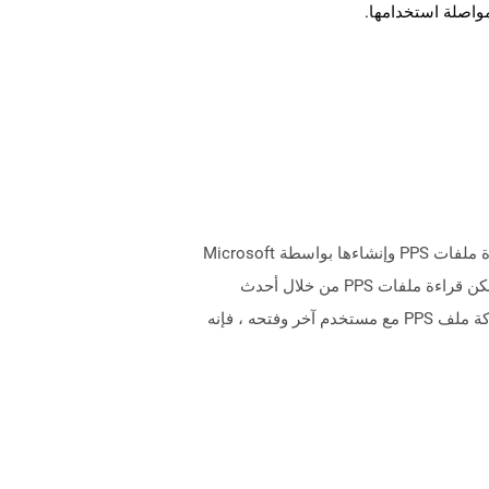
مواصلة استخدامها.
PPS ، عرض شريحة PowerPoint ، يتم إنشاء الملفات باستخدام Microsoft PowerPoint لغرض عرض الشريحة. يتم دعم قراءة ملفات PPS وإنشاءها بواسطة Microsoft
PowerPoint 97-2003. أحدث إصدار من تنسيق هذا الملف هو PPSX الذي يعتمد على معايير Office OpenXML. لا يزال من الممكن قراءة ملفات PPS من خلال أحدث
إصدارات Microsoft PowerPoint ، ولكن لا يمكن حفظ الملفات التي تم إنشاؤها حديثًا إلا بتنسيق ملف PPSX. عندما تتم مشاركة ملف PPS مع مستخدم آخر وفتحه ، فإنه