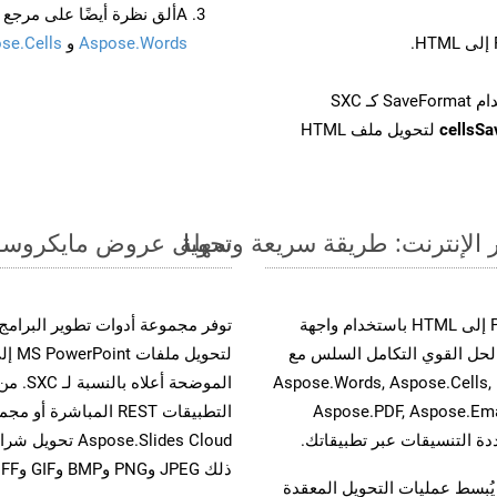
Aألق نظرة أيضًا على مرجع واجهة برمجة التطبيقات المستند إلى Swagger لـ
Aspose.Words
و
se.Cells
cellsS
لتحويل ملف HTML
تحويل عروض مايكروسوفت باوربوينت الت
حسّن سير عمل تحويل مستنداتك بتحويل ملفات PPS إلى HTML باستخدام واجهة
A القوية. يدعم هذا الحل القوي التكامل السلس مع
لتحو
واجهات برمجة تطبيقات Aspose.Total الأخرى، مثل Aspose.Words, Aspose.Cells,
الموضح
Aspose.PDF, Aspose.Ema
ذلك JPEG وPNG وBMP وGIF وTIFF.
لفات، مما يُبسط عمليات التحويل المعقدة