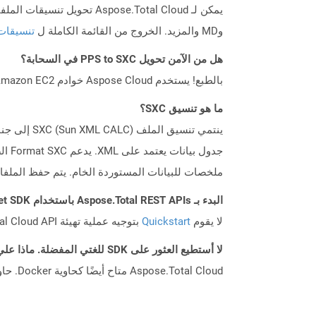
وMD والمزيد. الخروج من القائمة الكاملة ل
تنسيقات
هل من الآمن تحويل PPS to SXC في السحابة؟
بالطبع! يستخدم Aspose Cloud خوادم Amazon EC2 السحابية التي تضمن أمان الخدمة ومرونتها. يرجى قراءة المزيد عن الممارسات الأمنية في Aspose.
ما هو تنسيق SXC؟
ملخصات للبيانات المستوردة الخام. يتم حفظ الملفات التي تم
البدء بـ Aspose.Total REST APIs باستخدام Net SDK: دليل المبتدئين
لا يقوم
Quickstart
بتوجيه عملية تهيئة Aspose.Total Cloud API فحسب، بل يساعد أيضًا في تثبيت المكتبات المطلوبة.
لا أستطيع العثور على SDK للغتي المفضلة. ماذا علي أن أفعل؟
Aspose.Total Cloud متاح أيضًا كحاوية Docker. حاول استخدامه مع cURL في حالة عدم توفر SDK المطلوب بعد.