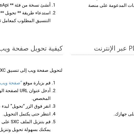
أنشئ نسخة من فئة ** SlidesApi ** لتحويل مستند PPS
يقات المدعومة على منصة
التنسيق المطلوب كمعامل ثا
كيفية تحويل صفحة ويب إل
لتحويل صفحة ويب إلى تنسيق SXC، اتبع الخطوات التالية:
قم بزيارة موقع
“صفحة ويب إلى
أدخل عنوان RL
المخصص.
انقر فوق الزر “تحويل” لبدء 
انتظر حتى يكتمل التحويل.
قم بتنزي