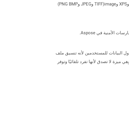
يمكن لـ Aspose.Total Cloud تحويل تنسيقات الملفات من أي مجموعة منتجات إلى أي عائلة منتجات أخرى إلى PDF وDOCX وXPS وimage(TIFF وJPEG وPNG BMP)
 يتناول هذا التنسيق عمومًا احتياجات جدول البيانات للمستخدمين لأنه تنسيق ملف
ت يعتمد على XML. يدعم Format SXC الصيغ والوظائف و Macros والرسوم البيانية جنبًا إلى جنب مع DataPilot ، وهي ميزة لا تصدق لأنها تفرد تلقائيًا وتوفر