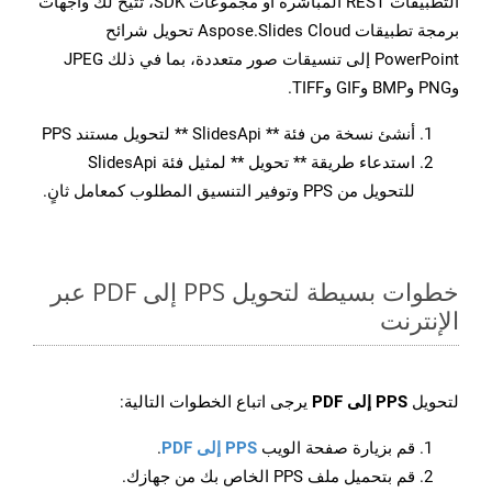
التطبيقات REST المباشرة أو مجموعات SDK، تتيح لك واجهات
برمجة تطبيقات Aspose.Slides Cloud تحويل شرائح
PowerPoint إلى تنسيقات صور متعددة، بما في ذلك JPEG
وPNG وBMP وGIF وTIFF.
أنشئ نسخة من فئة ** SlidesApi ** لتحويل مستند PPS
استدعاء طريقة ** تحويل ** لمثيل فئة SlidesApi
للتحويل من PPS وتوفير التنسيق المطلوب كمعامل ثانٍ.
خطوات بسيطة لتحويل PPS إلى PDF عبر
الإنترنت
لتحويل
PPS إلى PDF
يرجى اتباع الخطوات التالية:
قم بزيارة صفحة الويب
PPS إلى PDF
.
قم بتحميل ملف PPS الخاص بك من جهازك.