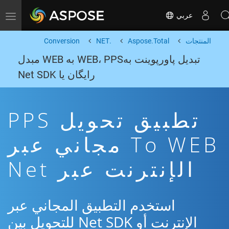
عربي
Toggle navigation
المنتجات
Aspose.Total
.NET
Conversion
تبدیل پاورپوینت بهWEB، PPS به WEB مبدل
رایگان یا Net SDK
تطبيق تحويل PPS
To WEB مجاني عبر
الإنترنت عبر Net
استخدم التطبيق المجاني عبر
الإنترنت أو Net SDK للتحويل بين