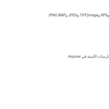
يمكن لـ Aspose.Total Cloud تحويل تنسيقات الملفات من أي مجموعة منتجات إلى أي عائلة منتجات أخرى إلى PDF وDOCX وXPS وimage(TIFF وJPEG وPNG BMP)