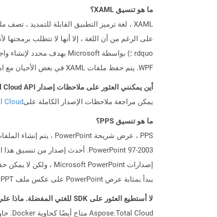
ما هو تنسيق XAML؟
WPF. يتم حفظ ملفات XAML في بعض الأحيان مع امتداد XOML أيضًا.
أين يمكنني العثور على ملاحظات إصدار Aspose.Total Cloud API لـ Net؟
يمكن مراجعة ملاحظات الإصدار الكاملة على
tal Cloud
ما هو تنسيق PPS؟
يبدأ بمثابة عرض PowerPoint على عكس ملف PPT الذي يفتح في وضع قابل للتحرير.
لا أستطيع العثور على SDK للغتي المفضلة. ماذا علي أن أفعل؟
Aspose.Total Cloud متاح أيضًا كحاوية Docker. حاول استخدامه مع cURL في حالة عدم توفر SDK المطلوب بعد.