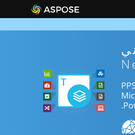
PP مجاني
دم التطبيق المجاني عبر الإنترنت أو Net SDK للتحويل بين PPS
Po