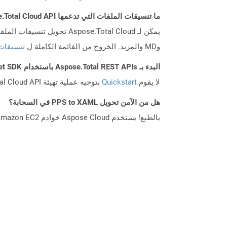
ما تنسيقات الملفات التي تدعمها Aspose.Total Cloud API؟
وMD والمزيد. الخروج من القائمة الكاملة ل
تنسيقات
البدء بـ Aspose.Total REST APIs باستخدام Net SDK: دليل المبتدئين
لا يقوم
Quickstart
بتوجيه عملية تهيئة Aspose.Total Cloud API فحسب، بل يساعد أيضًا في تثبيت المكتبات المطلوبة.
هل من الآمن تحويل PPS to XAML في السحابة؟
بالطبع! يستخدم Aspose Cloud خوادم Amazon EC2 السحابية التي تضمن أمان الخدمة ومرونتها. يرجى قراءة المزيد عن الممارسات الأمنية في Aspose.