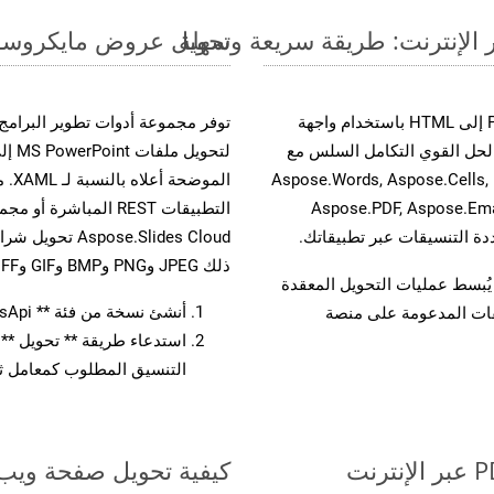
تحويل عروض مايكروسوفت باوربوينت الت
حسّن سير عمل تحويل مستنداتك بتحويل ملفات PPS إلى HTML باستخدام واجهة
A القوية. يدعم هذا الحل القوي التكامل السلس مع
لتحو
واجهات برمجة تطبيقات Aspose.Total الأخرى، مثل Aspose.Words, Aspose.Cells,
الم
Aspose.PDF, Aspose.Ema
ذلك JPEG وPNG وBMP وGIF وTIFF.
لفات، مما يُبسط عمليات التحويل المعقدة
أنشئ نسخة من فئة ** SlidesApi ** لتحويل مستند PPS
يقات المدعومة على منصة
التنسيق المطلوب كمعامل ثا
كيفية تحويل صفحة ويب إل