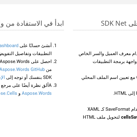
ابدأ في الاستفادة من واجهات برمجة الت
أنشئ حسابًا على
ashboard
م معرف العميل والسر الخاص
التطبيقات وتفاصيل التفويض
من
Aspose.Words GitHub
مع تعيين اسم الملف المحلي
SDK بنفسك أو توجه إلى
الإ
Aألق نظرة أيضًا على مرجع واجهة برمجة التطبيقات المستند إلى Swagger لـ
Aspose.Words
و
se.Cells
cellsS
لتحويل ملف HTML