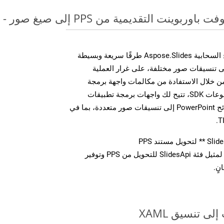
قديمية من PPS إلى صيغ صور - دليل خطوة بخطوة
توفر مجموعة أدوات تطوير البرامج السحابية Aspose.Slides طرقًا سريعة وبسيطة
يل ملفات MS PowerPoint إلى تنسيقات صور مختلفة، على غرار العملية
وضحة أعلاه بالنسبة لـ XAML. من خلال الاستفادة من مكالمات واجهة برمجة
التطبيقات REST المباشرة أو مجموعات SDK، تتيح لك واجهات برمجة تطبيقات
Aspose.Slides Cloud تحويل شرائح PowerPoint إلى تنسيقات صور متعددة، بما في
استدعاء طريقة ** تحويل ** لمثيل فئة SlidesApi للتحويل من PPS وتوفير
نٍ.
ى تنسيق XAML