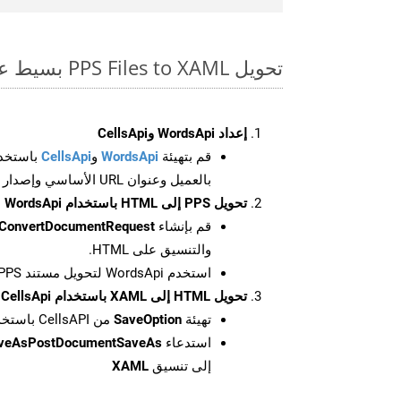
تحويل PPS Files to XAML بسيط على SDK Net
إعداد WordsApi وCellsApi
قم بتهيئة
WordsApi
و
CellsApi
باستخدا
بالعميل وعنوان URL الأساسي وإصدار واجهة برمجة التطبيقات
تحويل PPS إلى HTML باستخدام WordsApi
قم بإنشاء
ConvertDocumentRequest
والتنسيق على HTML.
استخدم WordsApi لتحويل مستند PPS إلى HTML.
تحويل HTML إلى XAML باستخدام CellsApi
تهيئة
SaveOption
من CellsAPI باستخدام SaveFormat كـ XAML
استدعاء
aveAsPostDocumentSaveAs
إلى تنسيق
XAML