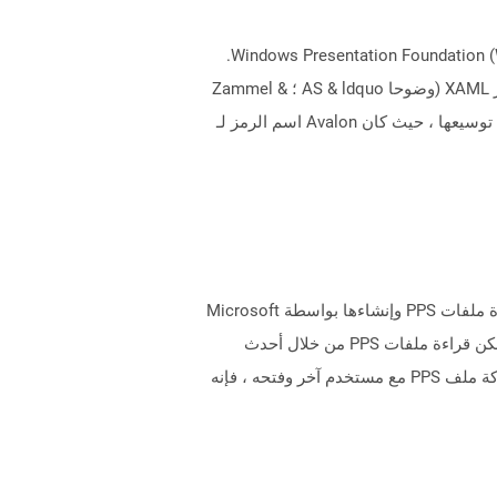
XAML ، لغة ترميز التطبيق القابلة للتمديد ، تصف ملفات الامتداد عناصر واجهة المستخدم لتطبيقات البرامج استنادًا إلى Windows Presentation Foundation (WPF).
على الرغم من أن اللغة ، إلا أنها لا تتطلب برمجتها لأنها تستند إلى تنسيق قياسي من XML وهو سهل الاستخدام وفهم. تم تطوير XAML (وضوحا AS & ldquo ؛ Zammel &
rdquo ؛) بواسطة Microsoft بهدف محدد لإنشاء واجهات المستخدم. وقفت اختصارها الأصلي للغة Avalon Markup التي يمكن توسيعها ، حيث كان Avalon اسم الرمز لـ
PPS ، عرض شريحة PowerPoint ، يتم إنشاء الملفات باستخدام Microsoft PowerPoint لغرض عرض الشريحة. يتم دعم قراءة ملفات PPS وإنشاءها بواسطة Microsoft
PowerPoint 97-2003. أحدث إصدار من تنسيق هذا الملف هو PPSX الذي يعتمد على معايير Office OpenXML. لا يزال من الممكن قراءة ملفات PPS من خلال أحدث
إصدارات Microsoft PowerPoint ، ولكن لا يمكن حفظ الملفات التي تم إنشاؤها حديثًا إلا بتنسيق ملف PPSX. عندما تتم مشاركة ملف PPS مع مستخدم آخر وفتحه ، فإنه