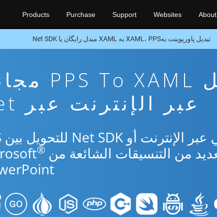
Products
Purchase
Support
Websites
About
تبدیل پاورپوینت بهXAML، PPS به XAML مبدل رایگان یا Net SDK
تطبيق تحويل S To XAML
عبر الإنترنت عبر Net
استخ
®
werPoint.