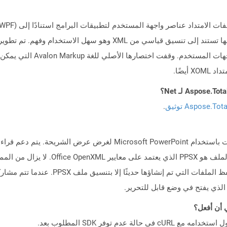
Aspose.To توثيق
.