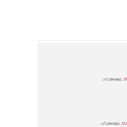
slidesApi.
S
slidesApi.
Sl