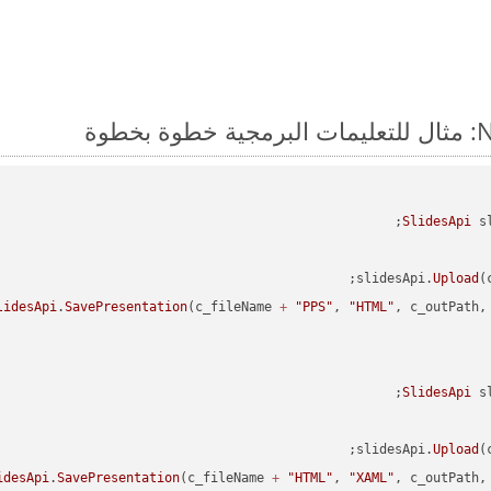
SlidesApi
 s
slidesApi.
Upload
(
lidesApi
.
SavePresentation
(c_fileName 
+
"PPS"
, 
"HTML"
SlidesApi
 s
slidesApi.
Upload
(
idesApi
.
SavePresentation
(c_fileName 
+
"HTML"
, 
"XAML"
, c_outPath, 