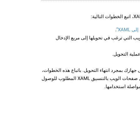
XAML”
.
U لصفحة الويب التي ترغب في تحويلها إلى مربع الإدخال
عملية التحويل.
زيل الملف XAML على جهازك بمجرد انتهاء التحويل. باتباع هذه الخطوات،
يمكنك بسهولة تحويل وتنزيل صفحات الويب بالتنسيق XAML المطلوب للوصول
مواصلة استخدامها.