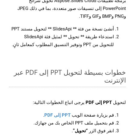
برمجة تطبيقات Aspose.Slides Cloud تحويل شرائح
PowerPoint إلى تنسيقات صور متعددة، بما في ذلك JPEG
وPNG وBMP وGIF وTIFF.
أنشئ نسخة من فئة ** SlidesApi ** لتحويل مستند PPT
استدعاء طريقة ** تحويل ** لمثيل فئة SlidesApi
للتحويل من PPT وتوفير التنسيق المطلوب كمعامل ثانٍ.
خطوات بسيطة لتحويل PPT إلى PDF عبر
الإنترنت
لتحويل
PPT إلى PDF
يرجى اتباع الخطوات التالية:
قم بزيارة صفحة الويب
PPT إلى PDF
.
قم بتحميل ملف PPT الخاص بك من جهازك.
انقر فوق الزر
“تحويل”
.