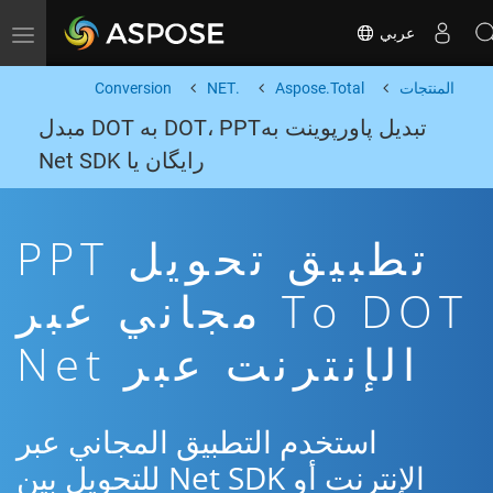
عربي
Toggle navigation
المنتجات
Aspose.Total
.NET
Conversion
تبدیل پاورپوینت بهDOT، PPT به DOT مبدل
رایگان یا Net SDK
تطبيق تحويل PPT
To DOT مجاني عبر
الإنترنت عبر Net
استخدم التطبيق المجاني عبر
الإنترنت أو Net SDK للتحويل بين