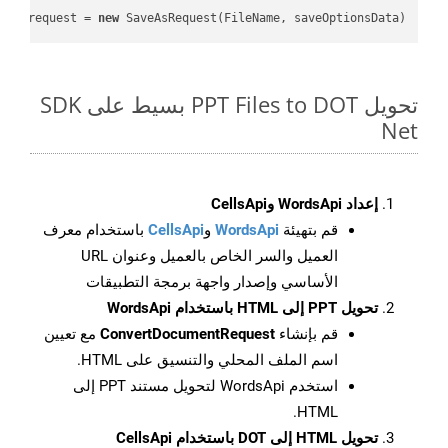
var
 request = 
new
 SaveAsRequest(FileName, saveOptionsData);

تحويل PPT Files to DOT بسيط على SDK
Net
إعداد WordsApi وCellsApi
قم بتهيئة
WordsApi
و
CellsApi
باستخدام معرف
العميل والسر الخاص بالعميل وعنوان URL
الأساسي وإصدار واجهة برمجة التطبيقات
تحويل PPT إلى HTML باستخدام WordsApi
قم بإنشاء
ConvertDocumentRequest
مع تعيين
اسم الملف المحلي والتنسيق على HTML.
استخدم WordsApi لتحويل مستند PPT إلى
HTML.
تحويل HTML إلى DOT باستخدام CellsApi