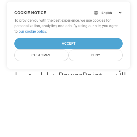
COOKIE NOTICE
To provide you with the best experience, we use cookies for
personalization, analytics, and ads. By using our site, you agree
to
our cookie policy
.
ACCEPT
CUSTOMIZE
DENY
خيارات تحويل PowerPoint الأخرى
تحويل PPT إلى DOC
DOC:
Microsoft Word Binary Format
تحويل PPT إلى DOT
DOT:
Microsoft Word Template Files