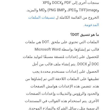
منتجات أخرى إلى PDF وDOCX وXPS
وimage(TIFF وJPEG وPNG BMP) وMD والمزيد.
الخروج من القائمة الكاملة ل
تنسيقات الملفات
المدعومة
.
ما هو تنسيق DOT؟
الملفات التي تحتوي على ملحق .DOT هي ملفات
قالب تم إنشاؤها بواسطة Microsoft Word
للحصول على إعدادات مُنسقة مسبقًا لتوليد ملفات
DOC أو DOCX. يتم إنشاء ملف قالب من أجل
الحصول على إعدادات مستخدم محددة يجب
تطبيقها على الملفات اللاحقة التي تم إنشاؤها من
هذه. تتضمن هذه الإعدادات هوامش الصفحات
والحدود والرؤوس والتذييلات وإعدادات الصفحات
الأخرى. يتم استخدام هذه القوالب في المستندات
الرسمية مثل رسائل الشركة والنماذج الموحدة.