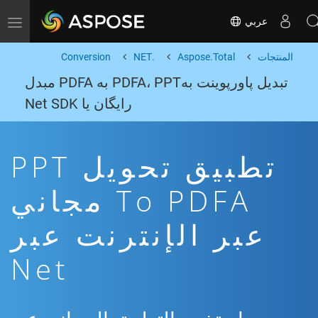
عربي
Toggle navigation
المنتجات
Aspose.Total
.NET
Conversion
تبدیل پاورپوینت بهPDFA، PPT به PDFA مبدل
رایگان یا Net SDK
تطبيق تحويل PPT
To PDFA مجاني
عبر الإنترنت عبر
Net