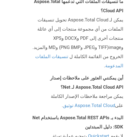
ما تنسيقات الملفات التي تدعمها Aspose.Total
Cloud API؟
يمكن لـ Aspose.Total Cloud تحويل تنسيقات
الملفات من أي مجموعة منتجات إلى أي عائلة
منتجات أخرى إلى PDF وDOCX وXPS
وimage(TIFF وJPEG وPNG BMP) وMD والمزيد.
الخروج من القائمة الكاملة ل
تنسيقات الملفات
المدعومة
.
أين يمكنني العثور على ملاحظات إصدار
Aspose.Total Cloud API لـ Net؟
يمكن مراجعة ملاحظات الإصدار الكاملة
على
Aspose.Total Cloud توثيق
.
البدء بـ Aspose.Total REST APIs باستخدام Net
SDK: دليل المبتدئين
لا يقوم
Quickstart
بتوجيه عملية تهيئة