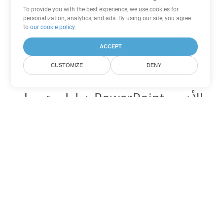
To provide you with the best experience, we use cookies for
personalization, analytics, and ads. By using our site, you agree
to
our cookie policy
.
ACCEPT
CUSTOMIZE
DENY
خيارات تحويل PowerPoint الأخرى
تحويل PPT إلى DOC
DOC:
Microsoft Word Binary Format
تحويل PPT إلى DOT
DOT:
Microsoft Word Template Files
تحويل PPT إلى DOCX
DOCX:
Office 2007+ Word Document