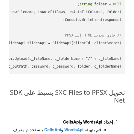
;

string
 folder = 
null
// جاري تحويل HTML إلى PPSX
desApi.Upload(c_fileName, c_folderName + 
"/"
X"
, c_outPath, password: c_password, folder: c_folderName);

تحويل SXC Files to PPSX بسيط على SDK
Net
إعداد WordsApi وCellsApi
قم بتهيئة
WordsApi
و
CellsApi
باستخدام معرف