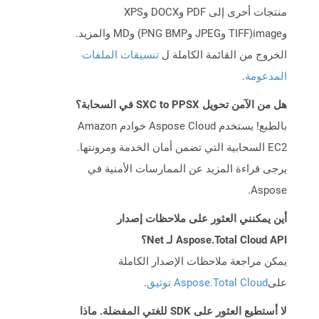
منتجات أخرى إلى PDF وDOCX وXPS
وimage(TIFF وJPEG وPNG BMP) وMD والمزيد.
الخروج من القائمة الكاملة ل
تنسيقات الملفات
المدعومة
.
هل من الآمن تحويل SXC to PPSX في السحابة؟
بالطبع! يستخدم Aspose Cloud خوادم Amazon
EC2 السحابية التي تضمن أمان الخدمة ومرونتها.
يرجى قراءة المزيد عن الممارسات الأمنية في
Aspose.
أين يمكنني العثور على ملاحظات إصدار
Aspose.Total Cloud API لـ Net؟
يمكن مراجعة ملاحظات الإصدار الكاملة
على
Aspose.Total Cloud توثيق
.
لا أستطيع العثور على SDK للغتي المفضلة. ماذا