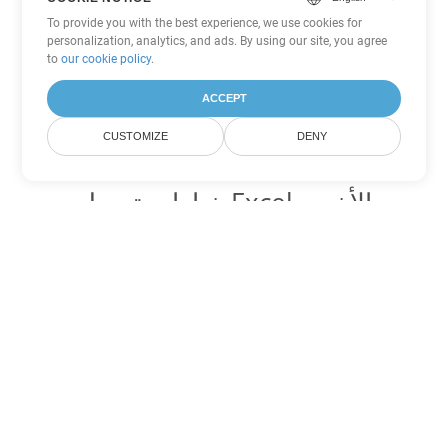
To provide you with the best experience, we use cookies for
personalization, analytics, and ads. By using our site, you agree
to
our cookie policy
.
ACCEPT
CUSTOMIZE
DENY
خيارات تحويل Excel الأخرى
تحويل SXC إلى DOC
DOC:
Microsoft Word Binary Format
تحويل SXC إلى DOT
DOT:
Microsoft Word Template Files
تحويل SXC إلى DOCX
DOCX:
Office 2007+ Word Document