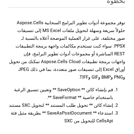
بخطوة
توفر مجموعة أدوات تطوير البرامج السحابية Aspose.Cells
حلولاً سريعة وسهلة لتحويل ملفات MS Excel إلى تنسيقات
صور مختلفة، على غرار العملية الموضحة أعلاه بالنسبة لـ
PPSX. سواء كنت تستخدم مكالمات واجهة برمجة التطبيقات
REST المباشرة أو مجموعات أدوات تطوير البرامج، فإن
واجهات برمجة تطبيقات Aspose.Cells Cloud تمكنك من تحويل
أوراق Excel إلى تنسيقات صور متعددة، بما في ذلك JPEG
وPNG وBMP وGIF وTIFF.
قم بإنشاء كائن ** SaveOption ** وتعيين تنسيق الرغبة
باستخدام خاصية ** SaveFormat **.
إنشاء كائن ** تحويل طلب المستند ** لتحويل SXC مستند
استدعاء ** SaveAsPostDocument ** بطريقة مثيل فئة
CellsApi للتحويل من SXC