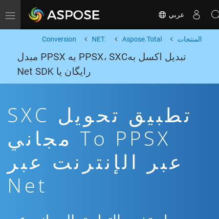
عربي
Toggle navigation
المنتجات
Aspose.Total
.NET
Conversion
تبدیل اکسل بهPPSX، SXC به PPSX مبدل
رایگان یا Net SDK
تطبيق تحويل SXC
To PPSX مجاني
عبر الإنترنت عبر
Net