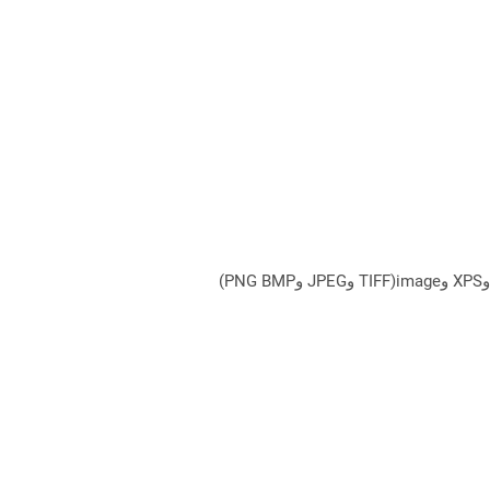
يمكن لـ Aspose.Total Cloud تحويل تنسيقات الملفات من أي مجموعة منتجات إلى أي عائلة منتجات أخرى إلى PDF وDOCX وXPS وimage(TIFF وJPEG وPNG BMP)