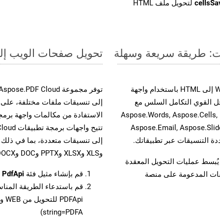
cellsS
لتحويل ملف HTML
تحويل صفحات الويب إلى صيغة PDFA - دل
حسّن سير عمل تحويل مستنداتك بتحويل ملفات WEB إلى HTML باستخدام واجهة
وية. يدعم هذا الحل القوي التكامل السلس مع
واجهات برمجة تطبيقات Aspose.Total الأخرى، مثل Aspose.Words, Aspose.Cells,
Aspose.Email, Aspose.Slid
وXLS وXLSX وPPTX وDOC وDOCX وMOBIXML وEMF وTIFF.
لفات، مما يُبسط عمليات التحويل المعقدة
قم بإنشاء مثيل فئة
PdfApi
ل
يقات المدعومة على منصة
قم باستدعاء الطريقة المنا
string=PDFA)