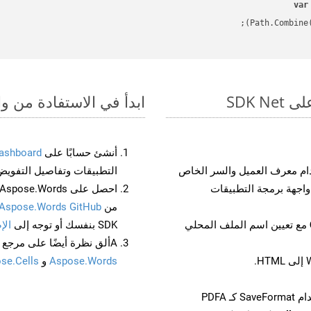
var
ابدأ في الاستفادة من واجهات برمجة الت
أنشئ حسابًا على
ashboard
م معرف العميل والسر الخاص
التطبيقات وتفاصيل التفويض
من
Aspose.Words GitHub
مع تعيين اسم الملف المحلي
SDK بنفسك أو توجه إلى
الإ
Aألق نظرة أيضًا على مرجع واجهة برمجة التطبيقات المستند إلى Swagger لـ
Aspose.Words
و
se.Cells