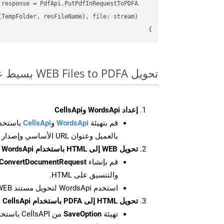
}

تحويل WEB Files to PDFA بسيط على SDK Net
إعداد WordsApi وCellsApi
قم بتهيئة
WordsApi
و
CellsApi
باستخدا
بالعميل وعنوان URL الأساسي وإصدار واجهة برمجة التطبيقات
تحويل WEB إلى HTML باستخدام WordsApi
قم بإنشاء
ConvertDocumentRequest
والتنسيق على HTML.
استخدم WordsApi لتحويل مستند WEB إلى HTML.
تحويل HTML إلى PDFA باستخدام CellsApi
تهيئة
SaveOption
من CellsAPI باستخدام SaveFormat كـ PDFA