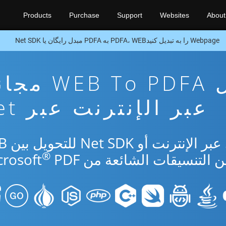
Products
Purchase
Support
Websites
About
Webpage را به تبدیل کنیدPDFA، WEB به PDFA مبدل رایگان یا Net SDK
تطبيق تحويل B To PDFA
عبر الإنترنت عبر Net
استخدم التطبيق 
®
PDF.