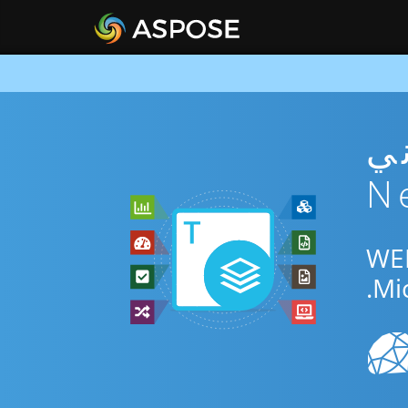
WE مجاني
المجاني عبر الإنترنت أو Net SDK للتحويل بين WEB