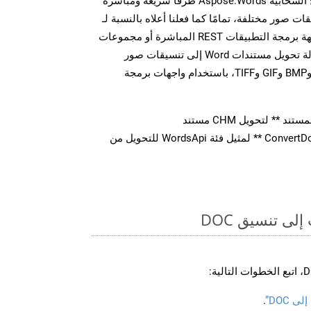
توفر مجموعة أدوات تطوير البرامج السحابية Aspose.Words طرقًا سريعة ومباشرة
MS Word إلى تنسيقات صور مختلفة، تمامًا كما فعلنا أعلاه بالنسبة لـ
DOC. سواء من خلال مكالمات واجهة برمجة التطبيقات REST المباشرة أو مجموعات
أدوات تطوير البرامج، يمكنك بسهولة تحويل مستندات Word إلى تنسيقات صور
متعددة، بما في ذلك JPEG وPNG وBMP وGIF وTIFF، باستخدام واجهات برمجة
** لتحويل CHM مستند
استدعاء طريقة ** ConvertDocument ** لمثيل فئة WordsApi للتحويل من
ى تنسيق DOC
 DOC”
.