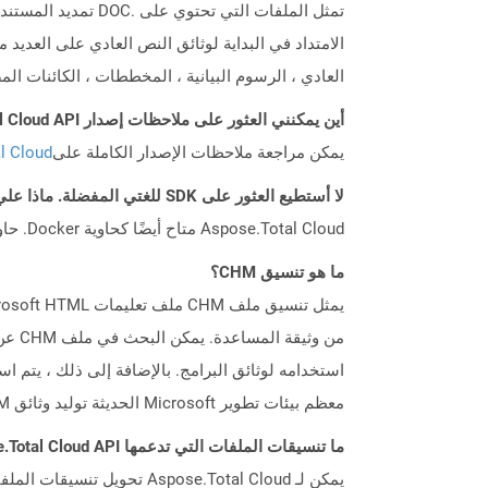
الامتداد في البداية لوثائق النص العادي على العديد
العادي ، الرسوم البيانية ، المخططات ، الكائنات ال
أين يمكنني العثور على ملاحظات إصدار Aspose.Total Cloud API لـ Nodejs؟
يمكن مراجعة ملاحظات الإصدار الكاملة على
tal Cloud
لا أستطيع العثور على SDK للغتي المفضلة. ماذا علي أن أفعل؟
Aspose.Total Cloud متاح أيضًا كحاوية Docker. حاول استخدامه مع cURL في حالة عدم توفر SDK المطلوب بعد.
ما هو تنسيق CHM؟
استخدامه لوثائق البرامج. بالإضافة إلى ذلك ، يتم اس
معظم بيئات تطوير Microsoft الحديثة توليد وثائق CHM من المعلومات المتاحة في التطبيق.
ما تنسيقات الملفات التي تدعمها Aspose.Total Cloud API؟