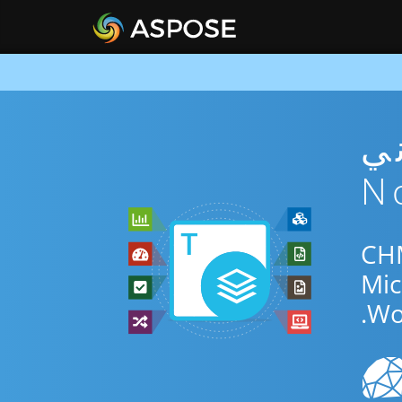
CH مجاني
اني عبر الإنترنت أو Nodejs SDK للتحويل بين CHM
Wo