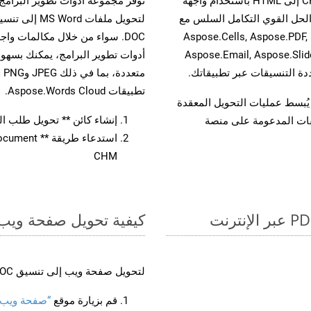
حسّن سير عمل تحويل مستنداتك بتحويل ملفات CHM إلى HTML باستخدام واجهة
A القوية. يدعم هذا الحل القوي التكامل السلس مع
لتحويل ملفات 
واجهات برمجة تطبيقات Aspose.Total الأخرى، مثل Aspose.Cells, Aspose.PDF,
Aspose.Email, Aspose.Slid
تطبيقات Aspose.Words Cloud.
لفات، مما يُبسط عمليات التحويل المعقدة
إنشاء كائن ** تحويل طلب المستند 
يقات المدعومة على منصة
CHM
كيفية تحويل صفحة ويب إل
لتحويل صفحة ويب إلى تنسيق DOC، اتبع الخطوات التالية:
قم بزيارة موقع
“صفحة ويب إلى