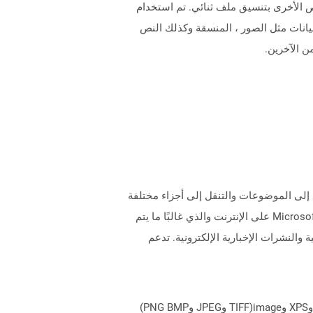
شاؤها بواسطة Microsoft Word أو مستندات معالجة النصوص الأخرى بتنسيق ملف ثنائي. تم استخدام
بيانات مثل الصور ، المنسقة وكذلك النص
ن الآخرين.
موعة من صفحات HTML. يوفر فهرسًا للوصول السريع إلى الموضوعات والتنقل إلى أجزاء مختلفة
من وثيقة المساعدة. يمكن البحث في ملف CHM عن المحتويات عبر خيار البحث المقدم. CHM هو تنسيق ملف Microsoft Proprietary على الإنترنت والذي غالبًا ما يتم
 والنشرات الإخبارية الإلكترونية. تدعم
يمكن لـ Aspose.Total Cloud تحويل تنسيقات الملفات من أي مجموعة منتجات إلى أي عائلة منتجات أخرى إلى PDF وDOCX وXPS وimage(TIFF وJPEG وPNG BMP)