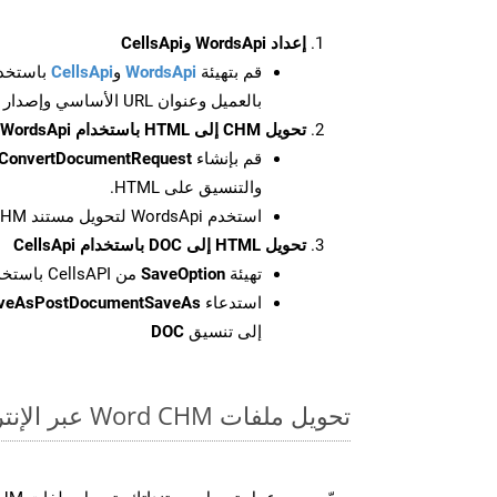
إعداد WordsApi وCellsApi
قم بتهيئة
WordsApi
و
CellsApi
باستخدا
بالعميل وعنوان URL الأساسي وإصدار واجهة برمجة التطبيقات
تحويل CHM إلى HTML باستخدام WordsApi
قم بإنشاء
ConvertDocumentRequest
والتنسيق على HTML.
استخدم WordsApi لتحويل مستند CHM إلى HTML.
تحويل HTML إلى DOC باستخدام CellsApi
تهيئة
SaveOption
من CellsAPI باستخدام SaveFormat كـ DOC
استدعاء
aveAsPostDocumentSaveAs
إلى تنسيق
DOC
تحويل ملفات Word CHM عبر الإنترنت: طريقة سريعة وسهلة