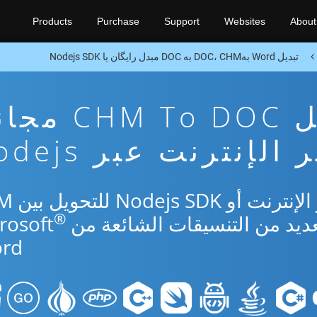
Products
Purchase
Support
Websites
About
تبدیل Word بهDOC، CHM به DOC مبدل رایگان یا Nodejs SDK
تطبيق تحويل M To DOC
 الإنترنت عبر Nodejs
استخدم التطبيق المج
®
rd.