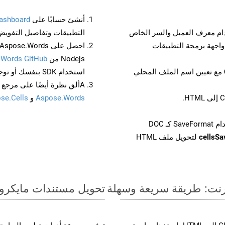
أنشئ حسابًا على
ashboard
م معرف العميل والسر الخاص
التطبيقات وتفاصيل التفويض
Nodejs من
.Words GitHub
مع تعيين اسم الملف المحلي
استخدام SDK بنفسك أو توجه إلى
Aألق نظرة أيضًا على مرجع واجهة برمجة التطبيقات المستند إلى Swagger لـ
Aspose.Words
و
se.Cells
cellsS
لتحويل ملف HTML
تحويل مستندات مايكروسوفت وورد من CHM إ