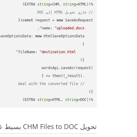
string
=CHM, 
string
=HTML)

%!(EXTRA 
// جاري تحويل HTML إلى DOC
const
 request = 
new
name
: 
"uploaded.docx"
saveOptionsData
: 
new
fileName
: 
"destination.html"
(
_result
) =>
    .then(
// deal with the converted file
string
=HTML, 
string
=DOC)
%!(EXTRA 
تحويل CHM Files to DOC بسيط على SDK Nodejs