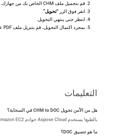
قم بتحميل ملف CHM الخاص بك من جهازك.
انقر فوق الزر
“تحويل”
.
انتظر حتى ينتهي التحويل.
بمجرد اكتمال التحويل، قم بتنزيل ملف PDF على جهازك.
التعليمات
هل من الآمن تحويل CHM to DOC في السحابة؟
بالطبع! يستخدم Aspose Cloud خوادم Amazon EC2 السحابية التي تضمن أمان الخدمة ومرونتها. يرجى قراءة المزيد عن الممارسات الأمنية في Aspose.
ما هو تنسيق DOC؟