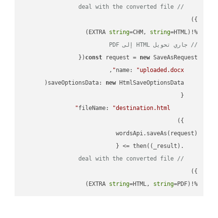
// deal with the converted file
string
=CHM, 
string
=HTML)

%!(EXTRA 
// جاري تحويل HTML إلى PDF
const
 request = 
new
name
: 
"uploaded.docx"
saveOptionsData
: 
new
fileName
: 
"destination.html"
(
_result
) =>
    .then(
// deal with the converted file
string
=HTML, 
string
=PDF)
%!(EXTRA 