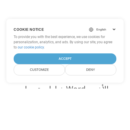
COOKIE NOTICE
To provide you with the best experience, we use cookies for
personalization, analytics, and ads. By using our site, you agree
to
our cookie policy
.
ACCEPT
CUSTOMIZE
DENY
خيارات تحويل Word الأخرى
تحويل CHM إلى DOC
DOC:
Microsoft Word Binary Format
تحويل CHM إلى DOT