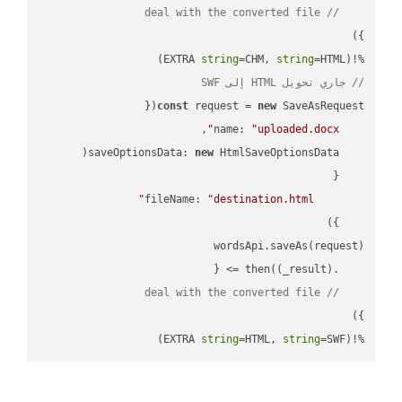
// deal with the converted file
string
=CHM, 
string
=HTML)

%!(EXTRA 
// جاري تحويل HTML إلى SWF
const
 request = 
new
name
: 
"uploaded.docx"
saveOptionsData
: 
new
fileName
: 
"destination.html"
(
_result
) =>
    .then(
// deal with the converted file
string
=HTML, 
string
=SWF)
%!(EXTRA 