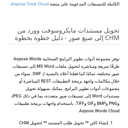
الكاملة للتنسيقات المدعومة على منصة
Aspose.Total Cloud
.
تحويل مستندات مايكروسوفت وورد من
CHM إلى صيغ صور - دليل خطوة بخطوة
توفر مجموعة أدوات تطوير البرامج السحابية Aspose.Words
طرقًا سريعة ومباشرة لتحويل ملفات MS Word إلى تنسيقات
صور مختلفة، تمامًا كما فعلنا أعلاه بالنسبة لـ SWF. سواء من
خلال مكالمات واجهة برمجة التطبيقات REST المباشرة أو
مجموعات أدوات تطوير البرامج، يمكنك بسهولة تحويل
مستندات Word إلى تنسيقات صور متعددة، بما في ذلك JPEG
وPNG وBMP وGIF وTIFF، باستخدام واجهات برمجة تطبيقات
Aspose.Words Cloud.
إنشاء كائن ** تحويل طلب المستند ** لتحويل CHM