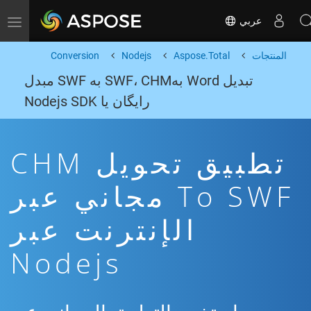
عربي
Toggle navigation
المنتجات
Aspose.Total
Nodejs
Conversion
تبدیل Word بهSWF، CHM به SWF مبدل
رایگان یا Nodejs SDK
تطبيق تحويل CHM
To SWF مجاني عبر
الإنترنت عبر
Nodejs