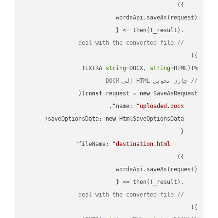
(
_result
) =>
    .then(
// deal with the converted file
string
=DOCX, 
string
=HTML)

%!(EXTRA 
// جاري تحويل HTML إلى DOCM
const
 request = 
new
name
: 
"uploaded.docx"
saveOptionsData
: 
new
fileName
: 
"destination.html"
(
_result
) =>
    .then(
// deal with the converted file