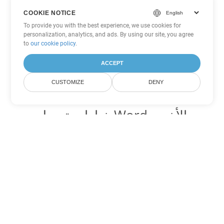
COOKIE NOTICE
To provide you with the best experience, we use cookies for
personalization, analytics, and ads. By using our site, you agree
to
our cookie policy
.
ACCEPT
CUSTOMIZE
DENY
خيارات تحويل Word الأخرى
تحويل DOCX إلى DOC
DOC:
Microsoft Word Binary Format
تحويل DOCX إلى DOT
DOT:
Microsoft Word Template Files
تحويل DOCX إلى DOCM