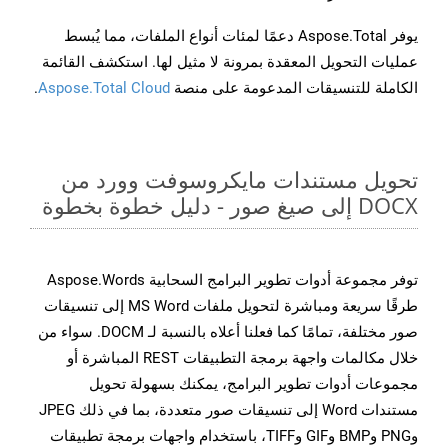
يوفر Aspose.Total دعمًا لمئات أنواع الملفات، مما يُبسط
عمليات التحويل المعقدة بمرونة لا مثيل لها. استكشف القائمة
الكاملة للتنسيقات المدعومة على منصة
Aspose.Total Cloud
.
تحويل مستندات مايكروسوفت وورد من
DOCX إلى صيغ صور - دليل خطوة بخطوة
توفر مجموعة أدوات تطوير البرامج السحابية Aspose.Words
طرقًا سريعة ومباشرة لتحويل ملفات MS Word إلى تنسيقات
صور مختلفة، تمامًا كما فعلنا أعلاه بالنسبة لـ DOCM. سواء من
خلال مكالمات واجهة برمجة التطبيقات REST المباشرة أو
مجموعات أدوات تطوير البرامج، يمكنك بسهولة تحويل
مستندات Word إلى تنسيقات صور متعددة، بما في ذلك JPEG
وPNG وBMP وGIF وTIFF، باستخدام واجهات برمجة تطبيقات