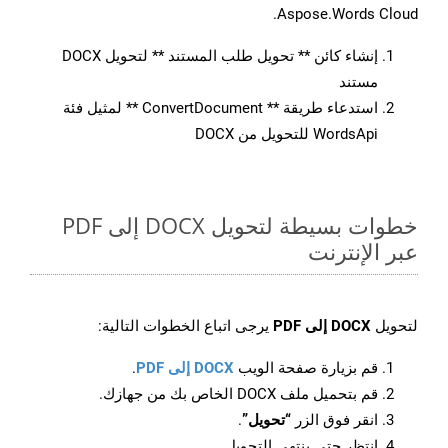
Aspose.Words Cloud.
إنشاء كائن ** تحويل طلب المستند ** لتحويل DOCX
مستند
استدعاء طريقة ** ConvertDocument ** لمثيل فئة
WordsApi للتحويل من DOCX
خطوات بسيطة لتحويل DOCX إلى PDF
عبر الإنترنت
لتحويل
DOCX إلى PDF
يرجى اتباع الخطوات التالية:
قم بزيارة صفحة الويب
DOCX إلى PDF
.
قم بتحميل ملف DOCX الخاص بك من جهازك.
انقر فوق الزر
“تحويل”
.
انتظر حتى ينتهي التحويل.