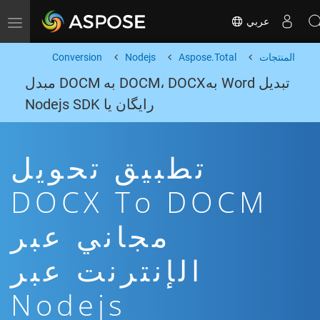
عربي
Toggle navigation
المنتجات
Aspose.Total
Nodejs
Conversion
تبدیل Word بهDOCM، DOCX به DOCM مبدل
رایگان یا Nodejs SDK
تطبيق تحويل
DOCX To DOCM
مجاني عبر
الإنترنت عبر
Nodejs