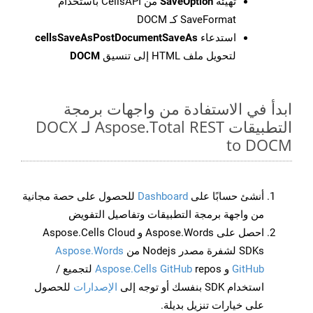
تهيئة
SaveOption
من CellsAPI باستخدام
SaveFormat كـ DOCM
استدعاء
cellsSaveAsPostDocumentSaveAs
لتحويل ملف HTML إلى تنسيق
DOCM
ابدأ في الاستفادة من واجهات برمجة
التطبيقات Aspose.Total REST لـ DOCX
to DOCM
أنشئ حسابًا على
Dashboard
للحصول على حصة مجانية
من واجهة برمجة التطبيقات وتفاصيل التفويض
احصل على Aspose.Words و Aspose.Cells Cloud
SDKs لشفرة مصدر Nodejs من
Aspose.Words
GitHub
و
Aspose.Cells GitHub
repos لتجميع /
استخدام SDK بنفسك أو توجه إلى
الإصدارات
للحصول
على خيارات تنزيل بديلة.