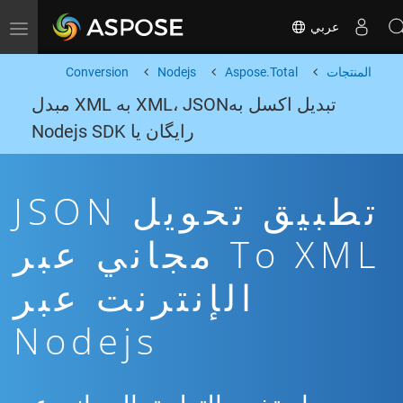
عربي
Toggle navigation
المنتجات
Aspose.Total
Nodejs
Conversion
تبدیل اکسل بهXML، JSON به XML مبدل
رایگان یا Nodejs SDK
تطبيق تحويل JSON
To XML مجاني عبر
الإنترنت عبر
Nodejs