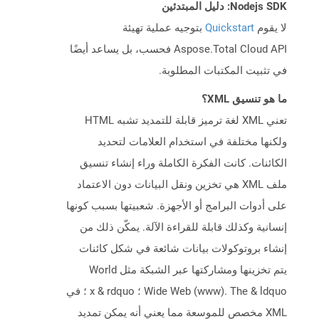
Nodejs SDK: دليل المبتدئين
لا يقوم
Quickstart
بتوجيه عملية تهيئة
Aspose.Total Cloud API فحسب، بل يساعد أيضًا
في تثبيت المكتبات المطلوبة.
ما هو تنسيق XML؟
تعني XML لغة ترميز قابلة للتمديد تشبه HTML
ولكنها مختلفة في استخدام العلامات لتحديد
الكائنات. كانت الفكرة الكاملة وراء إنشاء تنسيق
ملف XML هي تخزين ونقل البيانات دون الاعتماد
على أدوات البرامج أو الأجهزة. شعبيتها بسبب كونها
إنسانية وكذلك قابلة للقراءة الآلة. يمكّن ذلك من
إنشاء بروتوكولات بيانات شائعة في شكل كائنات
يتم تخزينها ومشاركتها عبر الشبكة مثل World
Wide Web (www). The & ldquo ؛ x & rdquo ؛ في
XML مخصص للموسعة مما يعني أنه يمكن تمديد