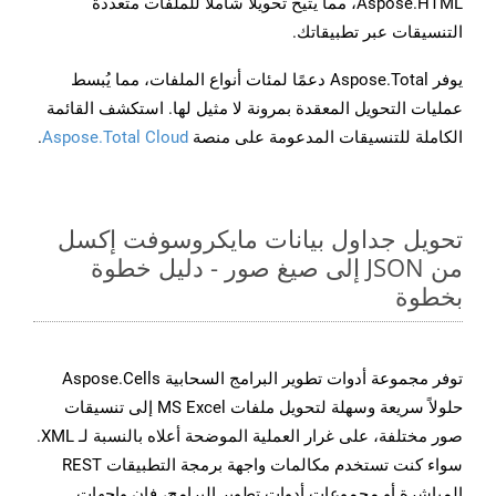
Aspose.HTML، مما يتيح تحويلًا شاملًا للملفات متعددة
التنسيقات عبر تطبيقاتك.
يوفر Aspose.Total دعمًا لمئات أنواع الملفات، مما يُبسط
عمليات التحويل المعقدة بمرونة لا مثيل لها. استكشف القائمة
الكاملة للتنسيقات المدعومة على منصة
Aspose.Total Cloud
.
تحويل جداول بيانات مايكروسوفت إكسل
من JSON إلى صيغ صور - دليل خطوة
بخطوة
توفر مجموعة أدوات تطوير البرامج السحابية Aspose.Cells
حلولاً سريعة وسهلة لتحويل ملفات MS Excel إلى تنسيقات
صور مختلفة، على غرار العملية الموضحة أعلاه بالنسبة لـ XML.
سواء كنت تستخدم مكالمات واجهة برمجة التطبيقات REST
المباشرة أو مجموعات أدوات تطوير البرامج، فإن واجهات