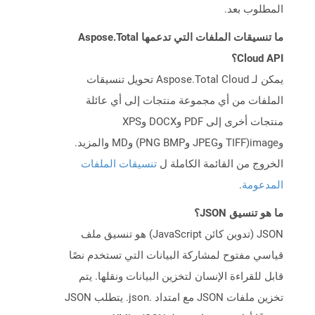
المطلوب بعد.
ما تنسيقات الملفات التي تدعمها Aspose.Total
Cloud API؟
يمكن لـ Aspose.Total Cloud تحويل تنسيقات
الملفات من أي مجموعة منتجات إلى أي عائلة
منتجات أخرى إلى PDF وDOCX وXPS
وimage(TIFF وJPEG وPNG BMP) وMD والمزيد.
الخروج من القائمة الكاملة ل
تنسيقات الملفات
المدعومة
.
ما هو تنسيق JSON؟
JSON (تدوين كائن JavaScript) هو تنسيق ملف
قياسي مفتوح لمشاركة البيانات التي تستخدم نصًا
قابل للقراءة الإنسان لتخزين البيانات ونقلها. يتم
تخزين ملفات JSON مع امتداد .json. يتطلب JSON