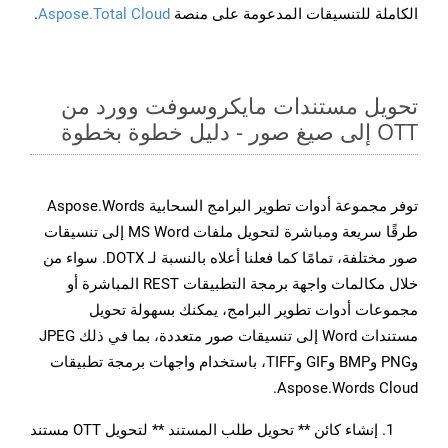
الكاملة للتنسيقات المدعومة على منصة
Aspose.Total Cloud
.
تحويل مستندات مايكروسوفت وورد من
OTT إلى صيغ صور - دليل خطوة بخطوة
توفر مجموعة أدوات تطوير البرامج السحابية Aspose.Words
طرقًا سريعة ومباشرة لتحويل ملفات MS Word إلى تنسيقات
صور مختلفة، تمامًا كما فعلنا أعلاه بالنسبة لـ DOTX. سواء من
خلال مكالمات واجهة برمجة التطبيقات REST المباشرة أو
مجموعات أدوات تطوير البرامج، يمكنك بسهولة تحويل
مستندات Word إلى تنسيقات صور متعددة، بما في ذلك JPEG
وPNG وBMP وGIF وTIFF، باستخدام واجهات برمجة تطبيقات
Aspose.Words Cloud.
إنشاء كائن ** تحويل طلب المستند ** لتحويل OTT مستند