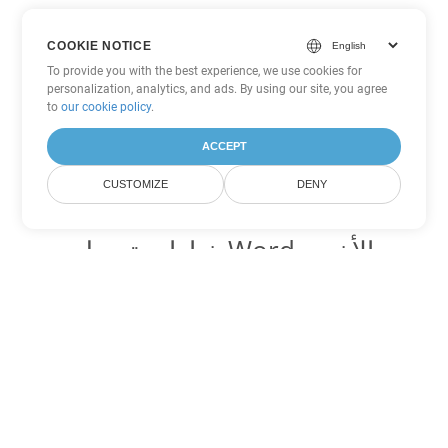
COOKIE NOTICE
To provide you with the best experience, we use cookies for
personalization, analytics, and ads. By using our site, you agree
to
our cookie policy
.
ACCEPT
CUSTOMIZE
DENY
خيارات تحويل Word الأخرى
تحويل OTT إلى DOC
DOC:
Microsoft Word Binary Format
تحويل OTT إلى DOT
DOT:
Microsoft Word Template Files