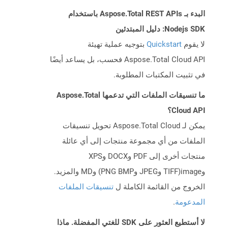
البدء بـ Aspose.Total REST APIs باستخدام
Nodejs SDK: دليل المبتدئين
لا يقوم
Quickstart
بتوجيه عملية تهيئة
Aspose.Total Cloud API فحسب، بل يساعد أيضًا
في تثبيت المكتبات المطلوبة.
ما تنسيقات الملفات التي تدعمها Aspose.Total
Cloud API؟
يمكن لـ Aspose.Total Cloud تحويل تنسيقات
الملفات من أي مجموعة منتجات إلى أي عائلة
منتجات أخرى إلى PDF وDOCX وXPS
وimage(TIFF وJPEG وPNG BMP) وMD والمزيد.
الخروج من القائمة الكاملة ل
تنسيقات الملفات
المدعومة
.
لا أستطيع العثور على SDK للغتي المفضلة. ماذا