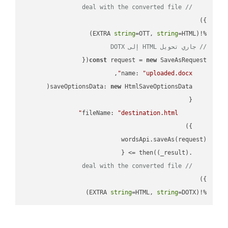
// deal with the converted file
string
=OTT, 
string
=HTML)

%!(EXTRA 
// جاري تحويل HTML إلى DOTX
const
 request = 
new
name
: 
"uploaded.docx"
saveOptionsData
: 
new
fileName
: 
"destination.html"
(
_result
) =>
    .then(
// deal with the converted file
string
=HTML, 
string
=DOTX)
%!(EXTRA 