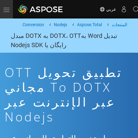
عربي
Toggle navigation
المنتجات
Aspose.Total
Nodejs
Conversion
تبدیل Word بهDOTX، OTT به DOTX مبدل
رایگان یا Nodejs SDK
تطبيق تحويل OTT
To DOTX مجاني
عبر الإنترنت عبر
Nodejs