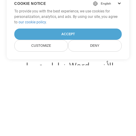
COOKIE NOTICE
To provide you with the best experience, we use cookies for
personalization, analytics, and ads. By using our site, you agree
to
our cookie policy
.
ACCEPT
CUSTOMIZE
DENY
خيارات تحويل Word الأخرى
تحويل OTT إلى DOC
DOC:
Microsoft Word Binary Format
تحويل OTT إلى DOT
DOT:
Microsoft Word Template Files
تحويل OTT إلى DOCX