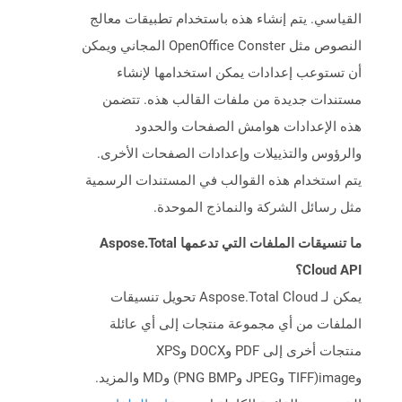
القياسي. يتم إنشاء هذه باستخدام تطبيقات معالج
النصوص مثل OpenOffice Conster المجاني ويمكن
أن تستوعب إعدادات يمكن استخدامها لإنشاء
مستندات جديدة من ملفات القالب هذه. تتضمن
هذه الإعدادات هوامش الصفحات والحدود
والرؤوس والتذييلات وإعدادات الصفحات الأخرى.
يتم استخدام هذه القوالب في المستندات الرسمية
مثل رسائل الشركة والنماذج الموحدة.
ما تنسيقات الملفات التي تدعمها Aspose.Total
Cloud API؟
يمكن لـ Aspose.Total Cloud تحويل تنسيقات
الملفات من أي مجموعة منتجات إلى أي عائلة
منتجات أخرى إلى PDF وDOCX وXPS
وimage(TIFF وJPEG وPNG BMP) وMD والمزيد.