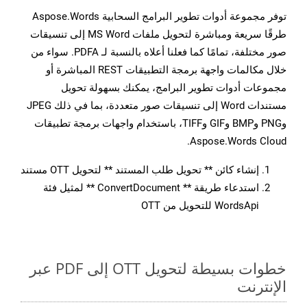
توفر مجموعة أدوات تطوير البرامج السحابية Aspose.Words
طرقًا سريعة ومباشرة لتحويل ملفات MS Word إلى تنسيقات
صور مختلفة، تمامًا كما فعلنا أعلاه بالنسبة لـ PDFA. سواء من
خلال مكالمات واجهة برمجة التطبيقات REST المباشرة أو
مجموعات أدوات تطوير البرامج، يمكنك بسهولة تحويل
مستندات Word إلى تنسيقات صور متعددة، بما في ذلك JPEG
وPNG وBMP وGIF وTIFF، باستخدام واجهات برمجة تطبيقات
Aspose.Words Cloud.
إنشاء كائن ** تحويل طلب المستند ** لتحويل OTT مستند
استدعاء طريقة ** ConvertDocument ** لمثيل فئة
WordsApi للتحويل من OTT
خطوات بسيطة لتحويل OTT إلى PDF عبر
الإنترنت