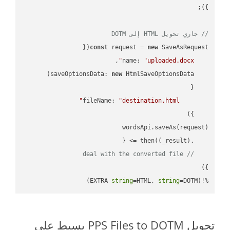
// جاري تحويل HTML إلى DOTM
const
 request = 
new
name
: 
"uploaded.docx"
saveOptionsData
: 
new
fileName
: 
"destination.html"
(
_result
) =>
    .then(
// deal with the converted file
string
=HTML, 
string
=DOTM)
%!(EXTRA 
تحويل PPS Files to DOTM بسيط على