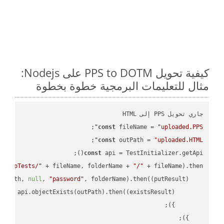
كيفية تحويل PPS to DOTM على Nodejs:
مثال للتعليمات البرمجية خطوة بخطوة
جاري تحويل PPS إلى HTML

;

const
 fileName = 
"uploaded.PPS"
;

const
 outPath = 
"uploaded.HTML"
const
 api = TestInitializer.getApi();

"TempTests/"
 + fileName, folderName + 
"/"
 + fileName).then(
utPath, 
null
, 
"password"
, folderName).then(
(
putResult
) =>
turn
 api.objectExists(outPath).then(
(
existsResult
) =>