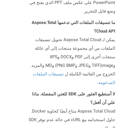
PowerPoint على عكس ملف PPT الذي يفتح في
وضع قابل للتحرير.
ما تنسيقات الملفات التي تدعمها Aspose.Total
Cloud API؟
يمكن لـ Aspose.Total Cloud تحويل تنسيقات
الملفات من أي مجموعة منتجات إلى أي عائلة
منتجات أخرى إلى PDF وDOCX وXPS
وimage(TIFF وJPEG وPNG BMP) وMD والمزيد.
الخروج من القائمة الكاملة ل
تنسيقات الملفات
المدعومة
.
لا أستطيع العثور على SDK للغتي المفضلة. ماذا
علي أن أفعل؟
Aspose.Total Cloud متاح أيضًا كحاوية Docker.
حاول استخدامه مع cURL في حالة عدم توفر SDK