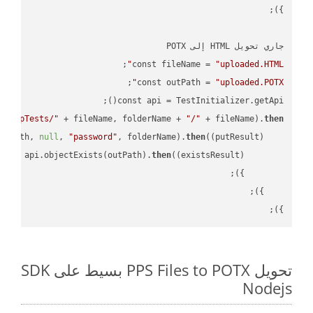
const fileName = 
"uploaded.HTML"
const outPath = 
"uploaded.POTX"
const api = TestInitializer.getApi();

"TempTests/"
 + fileName, folderName + 
"/"
 + fileName).
then
utPath, 
null
, 
"password"
, folderName).
then
(
(putResult)
turn
 api.objectExists(outPath).
then
(
(existsResult)
});

تحويل PPS Files to POTX بسيط على SDK
Nodejs