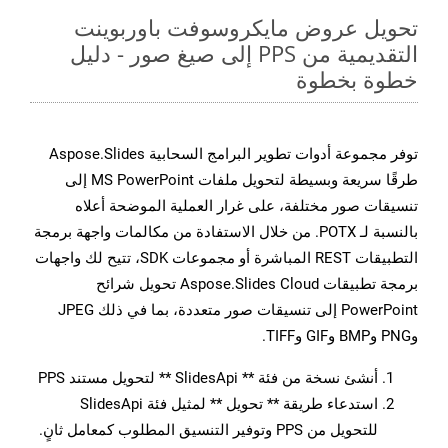
تحويل عروض مايكروسوفت باوربوينت
التقديمية من PPS إلى صيغ صور - دليل
خطوة بخطوة
توفر مجموعة أدوات تطوير البرامج السحابية Aspose.Slides
طرقًا سريعة وبسيطة لتحويل ملفات MS PowerPoint إلى
تنسيقات صور مختلفة، على غرار العملية الموضحة أعلاه
بالنسبة لـ POTX. من خلال الاستفادة من مكالمات واجهة برمجة
التطبيقات REST المباشرة أو مجموعات SDK، تتيح لك واجهات
برمجة تطبيقات Aspose.Slides Cloud تحويل شرائح
PowerPoint إلى تنسيقات صور متعددة، بما في ذلك JPEG
وPNG وBMP وGIF وTIFF.
أنشئ نسخة من فئة ** SlidesApi ** لتحويل مستند PPS
استدعاء طريقة ** تحويل ** لمثيل فئة SlidesApi
للتحويل من PPS وتوفير التنسيق المطلوب كمعامل ثانٍ.