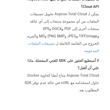
Cloud API؟
يمكن لـ Aspose.Total Cloud تحويل تنسيقات
الملفات من أي مجموعة منتجات إلى أي عائلة
منتجات أخرى إلى PDF وDOCX وXPS
وimage(TIFF وJPEG وPNG BMP) وMD والمزيد.
الخروج من القائمة الكاملة ل
تنسيقات الملفات
المدعومة
.
لا أستطيع العثور على SDK للغتي المفضلة. ماذا
علي أن أفعل؟
Aspose.Total Cloud متاح أيضًا كحاوية Docker.
حاول استخدامه مع cURL في حالة عدم توفر SDK
المطلوب بعد.