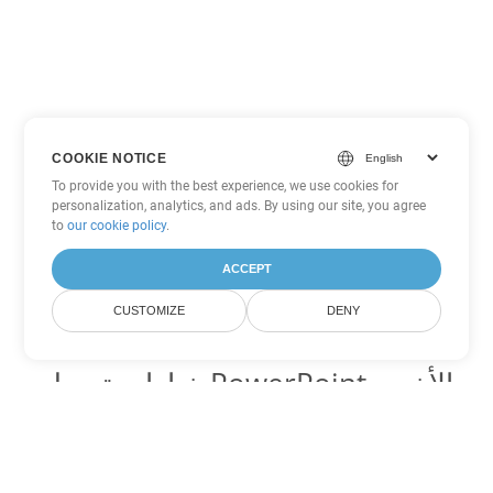
COOKIE NOTICE
To provide you with the best experience, we use cookies for
personalization, analytics, and ads. By using our site, you agree
to
our cookie policy
.
ACCEPT
CUSTOMIZE
DENY
خيارات تحويل PowerPoint الأخرى
تحويل PPS إلى DOC
DOC:
Microsoft Word Binary Format