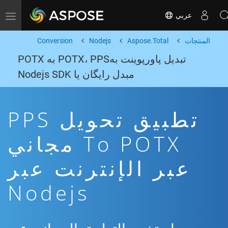
عربي
Toggle navigation
المنتجات
Aspose.Total
Nodejs
Conversion
تبدیل پاورپوینت بهPOTX، PPS به POTX
مبدل رایگان یا Nodejs SDK
تطبيق تحويل PPS
To POTX مجاني
عبر الإنترنت عبر
Nodejs