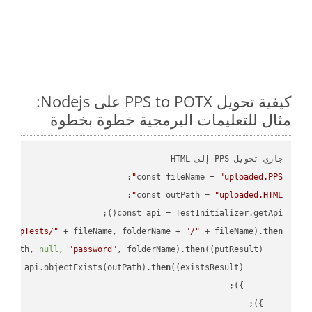
كيفية تحويل PPS to POTX على Nodejs:
مثال للتعليمات البرمجية خطوة بخطوة
const fileName = 
"uploaded.PPS"
const outPath = 
"uploaded.HTML"
const api = TestInitializer.getApi();

"TempTests/"
 + fileName, folderName + 
"/"
 + fileName).
then
utPath, 
null
, 
"password"
, folderName).
then
(
(putResult)
turn
 api.objectExists(outPath).
then
(
(existsResult)