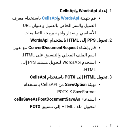
إعداد WordsApi وCellsApi
قم بتهيئة
WordsApi
و
CellsApi
باستخدام معرف
العميل والسر الخاص بالعميل وعنوان URL
الأساسي وإصدار واجهة برمجة التطبيقات
تحويل PPS إلى HTML باستخدام WordsApi
قم بإنشاء
ConvertDocumentRequest
مع تعيين
اسم الملف المحلي والتنسيق على HTML.
استخدم WordsApi لتحويل مستند PPS إلى
HTML.
تحويل HTML إلى POTX باستخدام CellsApi
تهيئة
SaveOption
من CellsAPI باستخدام
SaveFormat كـ POTX
استدعاء
cellsSaveAsPostDocumentSaveAs
لتحويل ملف HTML إلى تنسيق
POTX