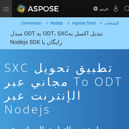
عربي
Toggle navigation
المنتجات
Aspose.Total
Nodejs
Conversion
تبدیل اکسل بهODT، SXC به ODT مبدل
رایگان یا Nodejs SDK
تطبيق تحويل SXC
To ODT مجاني عبر
الإنترنت عبر
Nodejs