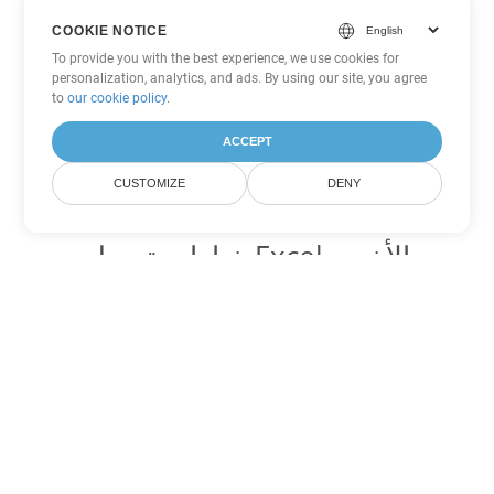
COOKIE NOTICE
To provide you with the best experience, we use cookies for
personalization, analytics, and ads. By using our site, you agree
to
our cookie policy
.
ACCEPT
CUSTOMIZE
DENY
خيارات تحويل Excel الأخرى
تحويل SXC إلى DOC
DOC:
Microsoft Word Binary Format
تحويل SXC إلى DOT
DOT:
Microsoft Word Template Files
تحويل SXC إلى DOCX