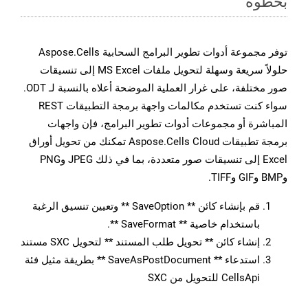
بخطوة
توفر مجموعة أدوات تطوير البرامج السحابية Aspose.Cells
حلولاً سريعة وسهلة لتحويل ملفات MS Excel إلى تنسيقات
صور مختلفة، على غرار العملية الموضحة أعلاه بالنسبة لـ ODT.
سواء كنت تستخدم مكالمات واجهة برمجة التطبيقات REST
المباشرة أو مجموعات أدوات تطوير البرامج، فإن واجهات
برمجة تطبيقات Aspose.Cells Cloud تمكنك من تحويل أوراق
Excel إلى تنسيقات صور متعددة، بما في ذلك JPEG وPNG
وBMP وGIF وTIFF.
قم بإنشاء كائن ** SaveOption ** وتعيين تنسيق الرغبة
باستخدام خاصية ** SaveFormat **.
إنشاء كائن ** تحويل طلب المستند ** لتحويل SXC مستند
استدعاء ** SaveAsPostDocument ** بطريقة مثيل فئة
CellsApi للتحويل من SXC