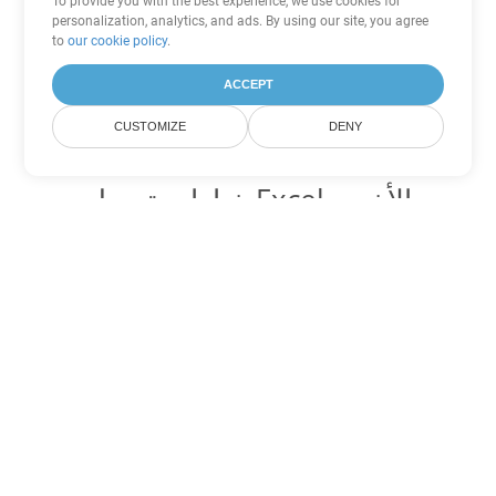
To provide you with the best experience, we use cookies for
personalization, analytics, and ads. By using our site, you agree
to
our cookie policy
.
ACCEPT
CUSTOMIZE
DENY
خيارات تحويل Excel الأخرى
تحويل SXC إلى DOC
DOC:
Microsoft Word Binary Format
تحويل SXC إلى DOT
DOT:
Microsoft Word Template Files
تحويل SXC إلى DOCX
DOCX:
Office 2007+ Word Document