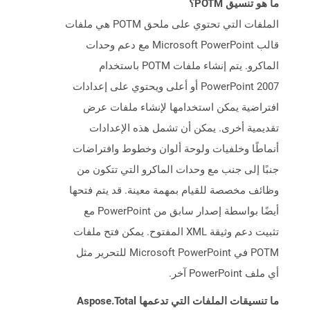
ما هو تنسيق POTM؟
الملفات التي تحتوي على ملحق POTM هي ملفات
قالب Microsoft PowerPoint مع دعم وحدات
الماكرو. يتم إنشاء ملفات POTM باستخدام
PowerPoint 2007 أو أعلى ويحتوي على إعدادات
افتراضية يمكن استخدامها لإنشاء ملفات عرض
تقديمية أخرى. يمكن أن تشمل هذه الإعدادات
أنماطًا وخلفيات ولوحة ألوان وخطوط وافتراضات
جنبًا إلى جنب مع وحدات الماكرو التي تتكون من
وظائف مخصصة للقيام بمهمة معينة. قد يتم فتحها
أيضًا بواسطة إصدار سابق من PowerPoint مع
تثبيت دعم وثيقة XML المفتوح. يمكن فتح ملفات
POTM في Microsoft PowerPoint للتحرير مثل
أي ملف PowerPoint آخر.
ما تنسيقات الملفات التي تدعمها Aspose.Total