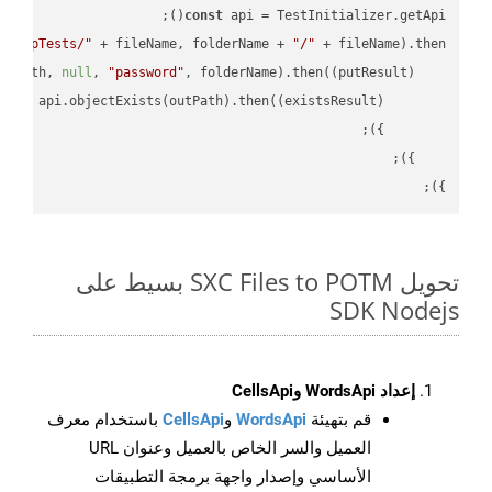
const
 api = TestInitializer.getApi();

"TempTests/"
 + fileName, folderName + 
"/"
 + fileName).then(
utPath, 
null
, 
"password"
, folderName).then(
(
putResult
) =>
turn
 api.objectExists(outPath).then(
(
existsResult
) =>
});

تحويل SXC Files to POTM بسيط على
SDK Nodejs
إعداد WordsApi وCellsApi
قم بتهيئة
WordsApi
و
CellsApi
باستخدام معرف
العميل والسر الخاص بالعميل وعنوان URL
الأساسي وإصدار واجهة برمجة التطبيقات