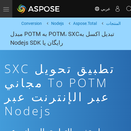
عربي
Toggle navigation
المنتجات
Aspose.Total
Nodejs
Conversion
تبدیل اکسل بهPOTM، SXC به POTM مبدل
رایگان یا Nodejs SDK
تطبيق تحويل SXC
To POTM مجاني
عبر الإنترنت عبر
Nodejs