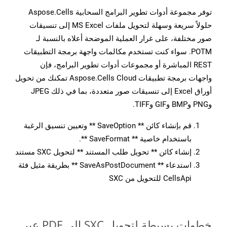
توفر مجموعة أدوات تطوير البرامج السحابية Aspose.Cells
حلولاً سريعة وسهلة لتحويل ملفات MS Excel إلى تنسيقات
صور مختلفة، على غرار العملية الموضحة أعلاه بالنسبة لـ
POTM. سواء كنت تستخدم مكالمات واجهة برمجة التطبيقات
REST المباشرة أو مجموعات أدوات تطوير البرامج، فإن
واجهات برمجة تطبيقات Aspose.Cells Cloud تمكنك من تحويل
أوراق Excel إلى تنسيقات صور متعددة، بما في ذلك JPEG
وPNG وBMP وGIF وTIFF.
قم بإنشاء كائن ** SaveOption ** وتعيين تنسيق الرغبة
باستخدام خاصية ** SaveFormat **.
إنشاء كائن ** تحويل طلب المستند ** لتحويل SXC مستند
استدعاء ** SaveAsPostDocument ** بطريقة مثيل فئة
CellsApi للتحويل من SXC
خطوات بسيطة لتحويل SXC إلى PDF عبر