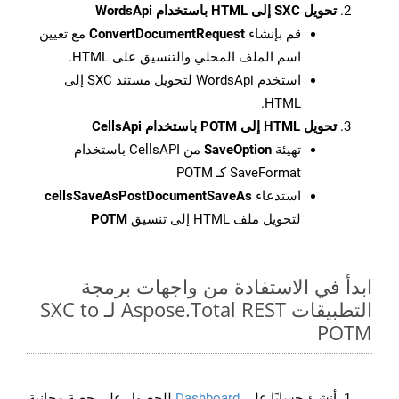
تحويل SXC إلى HTML باستخدام WordsApi
قم بإنشاء
ConvertDocumentRequest
مع تعيين
اسم الملف المحلي والتنسيق على HTML.
استخدم WordsApi لتحويل مستند SXC إلى
HTML.
تحويل HTML إلى POTM باستخدام CellsApi
تهيئة
SaveOption
من CellsAPI باستخدام
SaveFormat كـ POTM
استدعاء
cellsSaveAsPostDocumentSaveAs
لتحويل ملف HTML إلى تنسيق
POTM
ابدأ في الاستفادة من واجهات برمجة
التطبيقات Aspose.Total REST لـ SXC to
POTM
أنشئ حسابًا على
Dashboard
للحصول على حصة مجانية