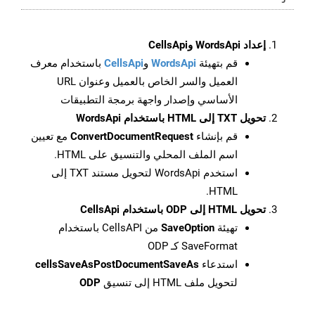
إعداد WordsApi وCellsApi
قم بتهيئة
WordsApi
و
CellsApi
باستخدام معرف
العميل والسر الخاص بالعميل وعنوان URL
الأساسي وإصدار واجهة برمجة التطبيقات
تحويل TXT إلى HTML باستخدام WordsApi
قم بإنشاء
ConvertDocumentRequest
مع تعيين
اسم الملف المحلي والتنسيق على HTML.
استخدم WordsApi لتحويل مستند TXT إلى
HTML.
تحويل HTML إلى ODP باستخدام CellsApi
تهيئة
SaveOption
من CellsAPI باستخدام
SaveFormat كـ ODP
استدعاء
cellsSaveAsPostDocumentSaveAs
لتحويل ملف HTML إلى تنسيق
ODP