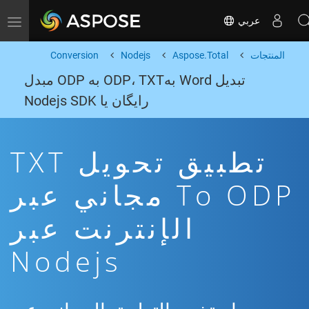
عربي
Toggle navigation
المنتجات
Aspose.Total
Nodejs
Conversion
تبدیل Word بهODP، TXT به ODP مبدل
رایگان یا Nodejs SDK
تطبيق تحويل TXT
To ODP مجاني عبر
الإنترنت عبر
Nodejs