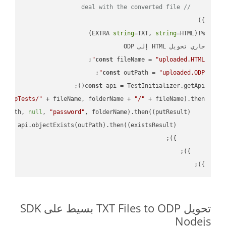
// deal with the converted file
string
=TXT, 
string
%!(EXTRA 
جاري تحويل HTML إلى ODP

;

const
 fileName = 
"uploaded.HTML"
;

const
 outPath = 
"uploaded.ODP"
const
 api = TestInitializer.getApi();

"TempTests/"
 + fileName, folderName + 
"/"
 + fileName).then(
utPath, 
null
, 
"password"
, folderName).then(
(
putResult
) =>
turn
 api.objectExists(outPath).then(
(
existsResult
) =>
});

تحويل TXT Files to ODP بسيط على SDK
Nodejs