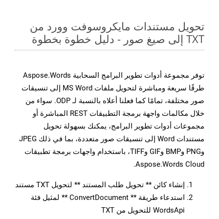
تحويل مستندات مايكروسوفت وورد من
TXT إلى صيغ صور - دليل خطوة بخطوة
توفر مجموعة أدوات تطوير البرامج السحابية Aspose.Words
طرقًا سريعة ومباشرة لتحويل ملفات MS Word إلى تنسيقات
صور مختلفة، تمامًا كما فعلنا أعلاه بالنسبة لـ ODP. سواء من
خلال مكالمات واجهة برمجة التطبيقات REST المباشرة أو
مجموعات أدوات تطوير البرامج، يمكنك بسهولة تحويل
مستندات Word إلى تنسيقات صور متعددة، بما في ذلك JPEG
وPNG وBMP وGIF وTIFF، باستخدام واجهات برمجة تطبيقات
Aspose.Words Cloud.
إنشاء كائن ** تحويل طلب المستند ** لتحويل TXT مستند
استدعاء طريقة ** ConvertDocument ** لمثيل فئة
WordsApi للتحويل من TXT