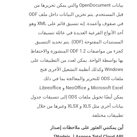
بيانات OpenDocument والتي يمكن تحريرها من
قبل المستخدم. يتم تخزين البيانات داخل ملف ODF
في صفوف وأعمدة. إنه تنسيق قائم على XML وهو
أحد الأنواع الفرعية العديدة في عائلة تنسيقات
المستندات المفتوحة (ODF). يتم تحديد التنسيق
كجزء من مواصفات ODF 1.2 المنشورة والاحتفاظ
بها بواسطة الواحة. يمكن لعدد من التطبيقات على
Windows وكذلك أنظمة التشغيل الأخرى فتح
ملفات ODS للتحرير والمعالجة بما في ذلك
Microsoft Excel و NeoOffice و Libreoffice.
يمكن أيضًا تحويل ملفات ODS إلى تنسيقات جدول
بيانات أخرى مثل XLS و XLSX وغيرها من خلال
تطبيقات مختلفة.
أين يمكنني العثور على ملاحظات إصدار
Aspose.Total Cloud API لـ Nodejs؟