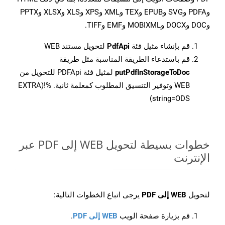
وPDFA وSVG وEPUB وTEX وXML وXPS وXLS وXLSX وPPTX
وDOC وDOCX وMOBIXML وEMF وTIFF.
قم بإنشاء مثيل فئة
PdfApi
لتحويل مستند WEB
قم باستدعاء الطريقة المناسبة مثل طريقة
putPdfInStorageToDoc
لمثيل فئة PDFApi للتحويل من
WEB وتوفير التنسيق المطلوب كمعلمة ثانية. %!(EXTRA
string=ODS)
خطوات بسيطة لتحويل WEB إلى PDF عبر
الإنترنت
لتحويل
WEB إلى PDF
يرجى اتباع الخطوات التالية:
قم بزيارة صفحة الويب
WEB إلى PDF
.