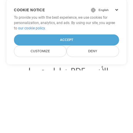
COOKIE NOTICE
To provide you with the best experience, we use cookies for
personalization, analytics, and ads. By using our site, you agree
to
our cookie policy
.
ACCEPT
CUSTOMIZE
DENY
خيارات تحويل PDF الأخرى
تحويل WEB إلى DOC
DOC:
Microsoft Word Binary Format
تحويل WEB إلى DOT
DOT:
Microsoft Word Template Files
تحويل WEB إلى DOCX