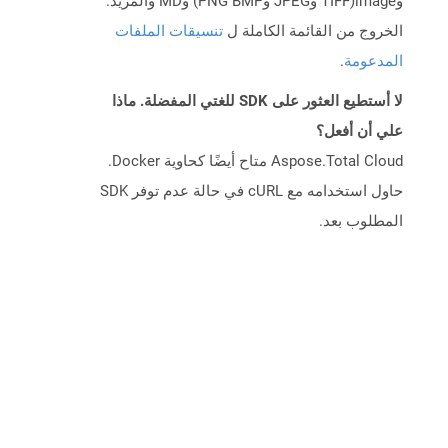
وimage(TIFF وJPEG وPNG BMP) وMD والمزيد.
الخروج من القائمة الكاملة ل
تنسيقات الملفات
المدعومة
.
لا أستطيع العثور على SDK للغتي المفضلة. ماذا
علي أن أفعل؟
Aspose.Total Cloud متاح أيضًا كحاوية Docker.
حاول استخدامه مع cURL في حالة عدم توفر SDK
المطلوب بعد.