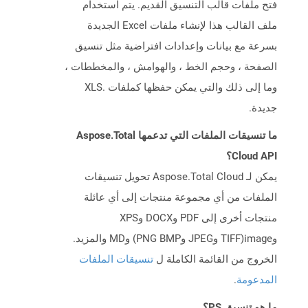
فتح ملفات قالب التنسيق القديم. يتم استخدام
ملف القالب هذا لإنشاء ملفات Excel الجديدة
بسرعة مع بيانات وإعدادات افتراضية مثل تنسيق
الصفحة ، وحجم الخط ، والهوامش ، والمخططات ،
وما إلى ذلك والتي يمكن حفظها كملفات .XLS
جديدة.
ما تنسيقات الملفات التي تدعمها Aspose.Total
Cloud API؟
يمكن لـ Aspose.Total Cloud تحويل تنسيقات
الملفات من أي مجموعة منتجات إلى أي عائلة
منتجات أخرى إلى PDF وDOCX وXPS
وimage(TIFF وJPEG وPNG BMP) وMD والمزيد.
الخروج من القائمة الكاملة ل
تنسيقات الملفات
المدعومة
.
ما هو تنسيق PS؟