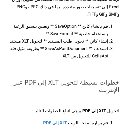
Excel إلى تنسيقات صور متعددة، بما في ذلك JPEG وPNG
وBMP وGIF وTIFF.
قم بإنشاء كائن ** SaveOption ** وتعيين تنسيق الرغبة
باستخدام خاصية ** SaveFormat **.
إنشاء كائن ** تحويل طلب المستند ** لتحويل XLT مستند
استدعاء ** SaveAsPostDocument ** بطريقة مثيل فئة
CellsApi للتحويل من XLT
خطوات بسيطة لتحويل XLT إلى PDF عبر
الإنترنت
لتحويل
XLT إلى PDF
يرجى اتباع الخطوات التالية:
قم بزيارة صفحة الويب
XLT إلى PDF
.