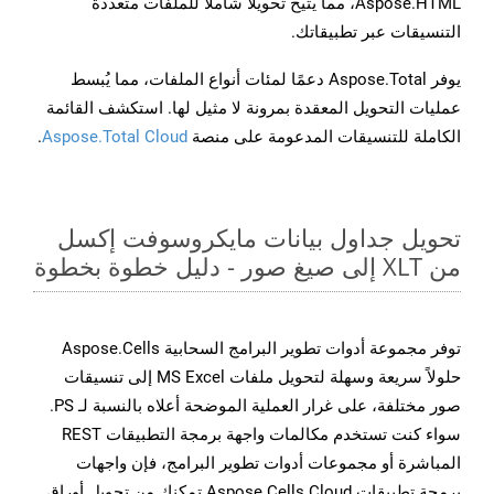
Aspose.HTML، مما يتيح تحويلًا شاملًا للملفات متعددة
التنسيقات عبر تطبيقاتك.
يوفر Aspose.Total دعمًا لمئات أنواع الملفات، مما يُبسط
عمليات التحويل المعقدة بمرونة لا مثيل لها. استكشف القائمة
الكاملة للتنسيقات المدعومة على منصة
Aspose.Total Cloud
.
تحويل جداول بيانات مايكروسوفت إكسل
من XLT إلى صيغ صور - دليل خطوة بخطوة
توفر مجموعة أدوات تطوير البرامج السحابية Aspose.Cells
حلولاً سريعة وسهلة لتحويل ملفات MS Excel إلى تنسيقات
صور مختلفة، على غرار العملية الموضحة أعلاه بالنسبة لـ PS.
سواء كنت تستخدم مكالمات واجهة برمجة التطبيقات REST
المباشرة أو مجموعات أدوات تطوير البرامج، فإن واجهات
برمجة تطبيقات Aspose.Cells Cloud تمكنك من تحويل أوراق