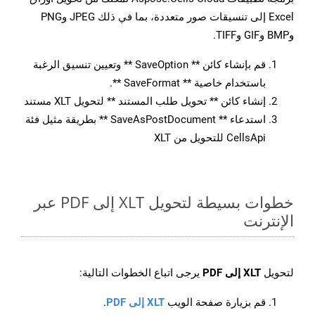
Excel إلى تنسيقات صور متعددة، بما في ذلك JPEG وPNG
وBMP وGIF وTIFF.
قم بإنشاء كائن ** SaveOption ** وتعيين تنسيق الرغبة
باستخدام خاصية ** SaveFormat **.
إنشاء كائن ** تحويل طلب المستند ** لتحويل XLT مستند
استدعاء ** SaveAsPostDocument ** بطريقة مثيل فئة
CellsApi للتحويل من XLT
خطوات بسيطة لتحويل XLT إلى PDF عبر
الإنترنت
لتحويل
XLT إلى PDF
يرجى اتباع الخطوات التالية:
قم بزيارة صفحة الويب
XLT إلى PDF
.