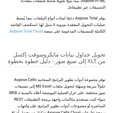
Aspose.HTML، مما يتيح تحويلًا شاملًا للملفات متعددة
التنسيقات عبر تطبيقاتك.
يوفر Aspose.Total دعمًا لمئات أنواع الملفات، مما يُبسط
عمليات التحويل المعقدة بمرونة لا مثيل لها. استكشف القائمة
الكاملة للتنسيقات المدعومة على منصة
Aspose.Total Cloud
.
تحويل جداول بيانات مايكروسوفت إكسل
من XLT إلى صيغ صور - دليل خطوة بخطوة
توفر مجموعة أدوات تطوير البرامج السحابية Aspose.Cells
حلولاً سريعة وسهلة لتحويل ملفات MS Excel إلى تنسيقات
صور مختلفة، على غرار العملية الموضحة أعلاه بالنسبة لـ WEB.
سواء كنت تستخدم مكالمات واجهة برمجة التطبيقات REST
المباشرة أو مجموعات أدوات تطوير البرامج، فإن واجهات
برمجة تطبيقات Aspose.Cells Cloud تمكنك من تحويل أوراق