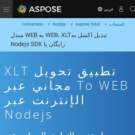
عربي
Toggle navigation
المنتجات
Aspose.Total
Nodejs
Conversion
تبدیل اکسل بهWEB، XLT به WEB مبدل
رایگان یا Nodejs SDK
تطبيق تحويل XLT
To WEB مجاني عبر
الإنترنت عبر
Nodejs