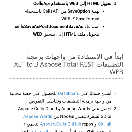
تحويل HTML إلى WEB باستخدام CellsApi
تهيئة
SaveOption
من CellsAPI باستخدام
SaveFormat كـ WEB
استدعاء
cellsSaveAsPostDocumentSaveAs
لتحويل ملف HTML إلى تنسيق
WEB
ابدأ في الاستفادة من واجهات برمجة
التطبيقات Aspose.Total REST لـ XLT to
WEB
أنشئ حسابًا على
Dashboard
للحصول على حصة مجانية
من واجهة برمجة التطبيقات وتفاصيل التفويض
احصل على Aspose.Words و Aspose.Cells Cloud
SDKs لشفرة مصدر Nodejs من
Aspose.Words
GitHub
و
Aspose.Cells GitHub
repos لتجميع /
استخدام SDK بنفسك أو توجه إلى
الإصدارات
للحصول