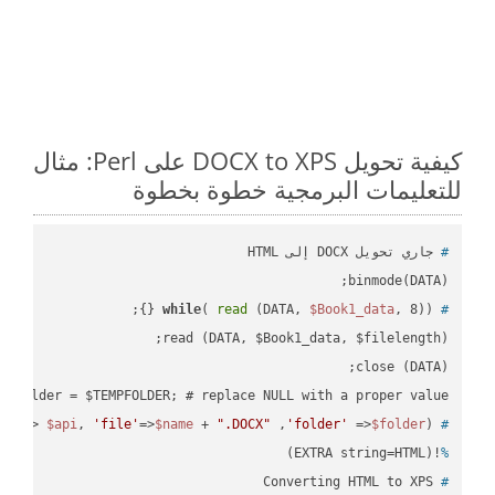
كيفية تحويل DOCX to XPS على Perl: مثال
للتعليمات البرمجية خطوة بخطوة
#
 جاري تحويل DOCX إلى HTML
binmode(DATA);

while
( 
read
 (DATA, 
$Book1_data
, 8)) {};
#
 $folder = $TEMPFOLDER; # replace NULL with a proper value

pi'
=> 
$api
, 
'file'
=>
$name
 + 
".DOCX"
 ,
'folder'
 =>
$folder
) ;
 ready_file(
#
!(EXTRA string=HTML)
%
 Converting HTML to XPS
#