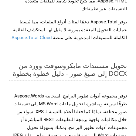
Aspose.HTML، مما يتيح تحويلًا شاملًا للملفات متعددة
التنسيقات عبر تطبيقاتك.
يوفر Aspose.Total دعمًا لمئات أنواع الملفات، مما يُبسط
عمليات التحويل المعقدة بمرونة لا مثيل لها. استكشف القائمة
الكاملة للتنسيقات المدعومة على منصة
Aspose.Total Cloud
.
تحويل مستندات مايكروسوفت وورد من
DOCX إلى صيغ صور - دليل خطوة بخطوة
توفر مجموعة أدوات تطوير البرامج السحابية Aspose.Words
طرقًا سريعة ومباشرة لتحويل ملفات MS Word إلى تنسيقات
صور مختلفة، تمامًا كما فعلنا أعلاه بالنسبة لـ XPS. سواء من
خلال مكالمات واجهة برمجة التطبيقات REST المباشرة أو
مجموعات أدوات تطوير البرامج، يمكنك بسهولة تحويل
مستندات Word إلى تنسيقات صور متعددة، بما في ذلك JPEG