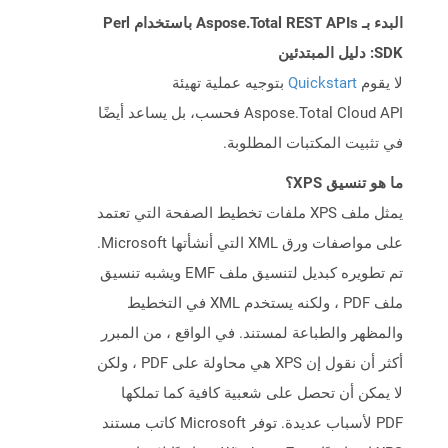
البدء بـ Aspose.Total REST APIs باستخدام Perl
SDK: دليل المبتدئين
لا يقوم
Quickstart
بتوجيه عملية تهيئة
Aspose.Total Cloud API فحسب، بل يساعد أيضًا
في تثبيت المكتبات المطلوبة.
ما هو تنسيق XPS؟
يمثل ملف XPS ملفات تخطيط الصفحة التي تعتمد
على مواصفات ورق XML التي أنشأتها Microsoft.
تم تطويره كبديل لتنسيق ملف EMF ويشبه تنسيق
ملف PDF ، ولكنه يستخدم XML في التخطيط
والمظهر والطباعة لمستند. في الواقع ، من المبرر
أكثر أن نقول إن XPS هي محاولة على PDF ، ولكن
لا يمكن أن تحصل على شعبية كافية كما تملكها
PDF لأسباب عديدة. توفر Microsoft كاتب مستند