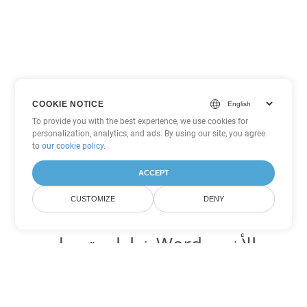
COOKIE NOTICE
To provide you with the best experience, we use cookies for
personalization, analytics, and ads. By using our site, you agree
to
our cookie policy
.
ACCEPT
CUSTOMIZE
DENY
خيارات تحويل Word الأخرى
تحويل DOCX إلى DOC
DOC:
Microsoft Word Binary Format