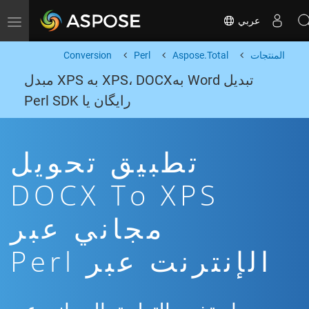
عربي
Toggle navigation
المنتجات
Aspose.Total
Perl
Conversion
تبدیل Word بهXPS، DOCX به XPS مبدل
رایگان یا Perl SDK
تطبيق تحويل
DOCX To XPS
مجاني عبر
الإنترنت عبر Perl