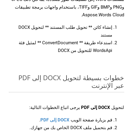
وPNG وBMP وGIF وTIFF، باستخدام واجهات برمجة تطبيقات
Aspose.Words Cloud.
إنشاء كائن ** تحويل طلب المستند ** لتحويل DOCX
مستند
استدعاء طريقة ** ConvertDocument ** لمثيل فئة
WordsApi للتحويل من DOCX
خطوات بسيطة لتحويل DOCX إلى PDF
عبر الإنترنت
لتحويل
DOCX إلى PDF
يرجى اتباع الخطوات التالية:
قم بزيارة صفحة الويب
DOCX إلى PDF
.
قم بتحميل ملف DOCX الخاص بك من جهازك.