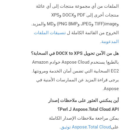
الملفات من أي مجموعة منتجات إلى أي عائلة
منتجات أخرى إلى PDF وDOCX وXPS
وimage(TIFF وJPEG وPNG BMP) وMD والمزيد.
الخروج من القائمة الكاملة ل
تنسيقات الملفات
المدعومة
.
هل من الآمن تحويل DOCX to XPS في السحابة؟
بالطبع! يستخدم Aspose Cloud خوادم Amazon
EC2 السحابية التي تضمن أمان الخدمة ومرونتها.
يرجى قراءة المزيد عن الممارسات الأمنية في
Aspose.
أين يمكنني العثور على ملاحظات إصدار
Aspose.Total Cloud API لـ Perl؟
يمكن مراجعة ملاحظات الإصدار الكاملة
على
Aspose.Total Cloud توثيق
.