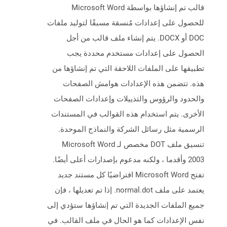
قالب تم إنشاؤها بواسطة Microsoft Word
للحصول على إعدادات مُنسقة مسبقًا لتوليد ملفات
DOC أو DOCX. يتم إنشاء ملف قالب من أجل
الحصول على إعدادات مستخدم محددة يجب
تطبيقها على الملفات اللاحقة التي تم إنشاؤها من
هذه. تتضمن هذه الإعدادات هوامش الصفحات
والحدود والرؤوس والتذييلات وإعدادات الصفحات
الأخرى. يتم استخدام هذه القوالب في المستندات
الرسمية مثل رسائل الشركة والنماذج الموحدة.
تنسيق ملف DOT مخصص لـ Microsoft Word
2003 وأقدما ، ولكنه مدعوم بإصدارات أعلى أيضًا.
تفتح Microsoft Word افتراضيًا كل مستند جديد
يعتمد على ملف normal.dot. إذا تم تعديلها ، فإن
جميع الملفات الجديدة التي تم إنشاؤها ستؤدي إلى
نفس الإعدادات كما هو الحال في ملف القالب. في