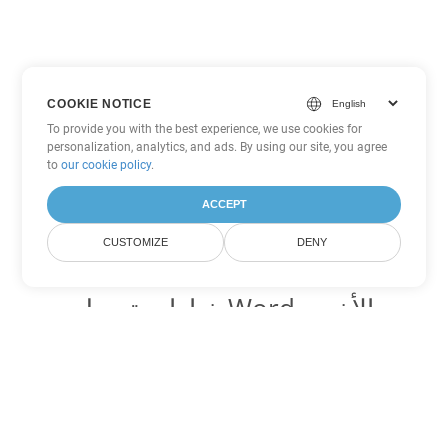
COOKIE NOTICE
To provide you with the best experience, we use cookies for
personalization, analytics, and ads. By using our site, you agree
to
our cookie policy
.
ACCEPT
CUSTOMIZE
DENY
خيارات تحويل Word الأخرى
تحويل DOT إلى DOC
DOC:
Microsoft Word Binary Format
تحويل DOT إلى DOCX