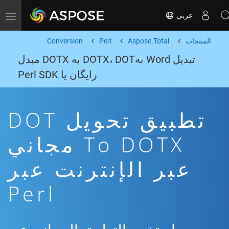
عربي
Toggle navigation
المنتجات
Aspose.Total
Perl
Conversion
تبدیل Word بهDOTX، DOT به DOTX مبدل
رایگان یا Perl SDK
تطبيق تحويل DOT
To DOTX مجاني
عبر الإنترنت عبر
Perl