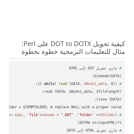
كيفية تحويل DOT to DOTX على Perl:
مثال للتعليمات البرمجية خطوة بخطوة
#
 جاري تحويل DOT إلى HTML
binmode(DATA);

while
( 
read
 (DATA, 
$Book1_data
, 8)) {};
#
 $folder = $TEMPFOLDER; # replace NULL with a proper value

api'
=> 
$api
, 
'file'
=>
$name
 + 
".DOT"
 ,
'folder'
 =>
$folder
) ;
 ready_file(
#
!(EXTRA string=HTML)
%
#
 جاري تحويل HTML إلى DOTX