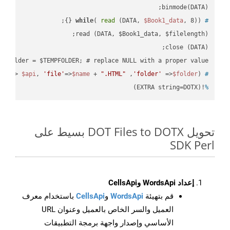
binmode(DATA);

while
( 
read
 (DATA, 
$Book1_data
, 8)) {};
#
 $folder = $TEMPFOLDER; # replace NULL with a proper value

pi'
=> 
$api
, 
'file'
=>
$name
 + 
".HTML"
 ,
'folder'
 =>
$folder
) ;
 ready_file(
#
!(EXTRA string=DOTX)
%
تحويل DOT Files to DOTX بسيط على
SDK Perl
إعداد WordsApi وCellsApi
قم بتهيئة
WordsApi
و
CellsApi
باستخدام معرف
العميل والسر الخاص بالعميل وعنوان URL
الأساسي وإصدار واجهة برمجة التطبيقات