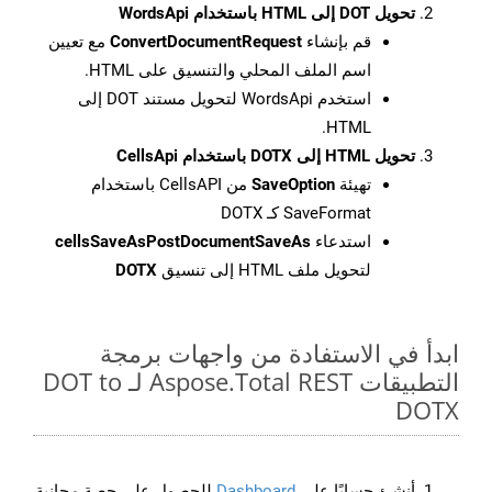
تحويل DOT إلى HTML باستخدام WordsApi
قم بإنشاء
ConvertDocumentRequest
مع تعيين
اسم الملف المحلي والتنسيق على HTML.
استخدم WordsApi لتحويل مستند DOT إلى
HTML.
تحويل HTML إلى DOTX باستخدام CellsApi
تهيئة
SaveOption
من CellsAPI باستخدام
SaveFormat كـ DOTX
استدعاء
cellsSaveAsPostDocumentSaveAs
لتحويل ملف HTML إلى تنسيق
DOTX
ابدأ في الاستفادة من واجهات برمجة
التطبيقات Aspose.Total REST لـ DOT to
DOTX
أنشئ حسابًا على
Dashboard
للحصول على حصة مجانية