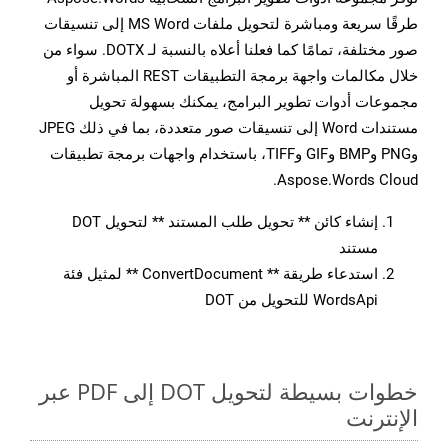
طرقًا سريعة ومباشرة لتحويل ملفات MS Word إلى تنسيقات
صور مختلفة، تمامًا كما فعلنا أعلاه بالنسبة لـ DOTX. سواء من
خلال مكالمات واجهة برمجة التطبيقات REST المباشرة أو
مجموعات أدوات تطوير البرامج، يمكنك بسهولة تحويل
مستندات Word إلى تنسيقات صور متعددة، بما في ذلك JPEG
وPNG وBMP وGIF وTIFF، باستخدام واجهات برمجة تطبيقات
Aspose.Words Cloud.
إنشاء كائن ** تحويل طلب المستند ** لتحويل DOT
مستند
استدعاء طريقة ** ConvertDocument ** لمثيل فئة
WordsApi للتحويل من DOT
خطوات بسيطة لتحويل DOT إلى PDF عبر
الإنترنت