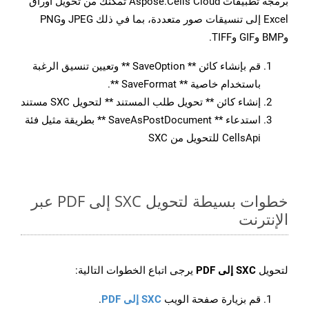
برمجة تطبيقات Aspose.Cells Cloud تمكنك من تحويل أوراق
Excel إلى تنسيقات صور متعددة، بما في ذلك JPEG وPNG
وBMP وGIF وTIFF.
قم بإنشاء كائن ** SaveOption ** وتعيين تنسيق الرغبة
باستخدام خاصية ** SaveFormat **.
إنشاء كائن ** تحويل طلب المستند ** لتحويل SXC مستند
استدعاء ** SaveAsPostDocument ** بطريقة مثيل فئة
CellsApi للتحويل من SXC
خطوات بسيطة لتحويل SXC إلى PDF عبر
الإنترنت
لتحويل
SXC إلى PDF
يرجى اتباع الخطوات التالية:
قم بزيارة صفحة الويب
SXC إلى PDF
.