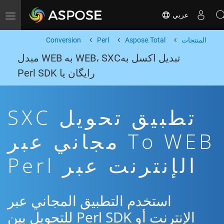
عربي
Toggle navigation
المنتجات
Aspose.Total
Perl
Conversion
تبدیل اکسل بهWEB، SXC به WEB مبدل
رایگان یا Perl SDK
تطبيق تحويل SXC
To WEB مجاني عبر
الإنترنت عبر Perl
استخدم التطبيق المجاني عبر
الإنترنت أو Perl SDK للتحويل بين