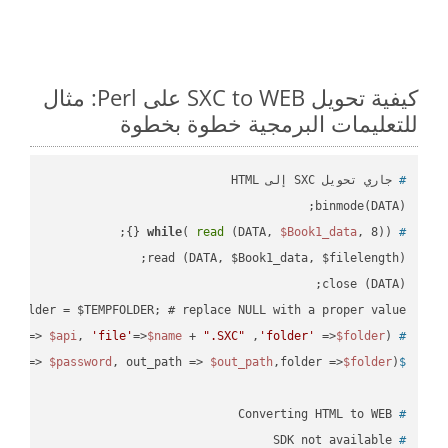
كيفية تحويل SXC to WEB على Perl: مثال
للتعليمات البرمجية خطوة بخطوة
#
 جاري تحويل SXC إلى HTML
binmode(DATA);

while
( 
read
 (DATA, 
$Book1_data
, 8)) {};
#
 $folder = $TEMPFOLDER; # replace NULL with a proper value

api'
=> 
$api
, 
'file'
=>
$name
 + 
".SXC"
 ,
'folder'
 =>
$folder
) ;
 ready_file(
#
ord => 
$password
, out_path => 
$out_path
,folder =>
$folder
);
$
 Converting HTML to WEB
#
 SDK not available
#